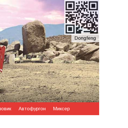
Dongfeng
зовик
Автофургон
Миксер