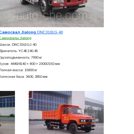
Самосвал Jialong
DNC3161G-40
Самосвалы Jialong
Шасси: DNC3161GJ-40
Двигатель: YC4E140-45
Грузоподъемность: 7990 кг
Кузов: 4440/4140 × 800 × 2300/2150 мм
Полная масса: 15800 кг
Колесная база: 3600, 3850 мм