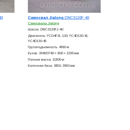
40
Самосвал Jialong
DNC3120F-40
Самосвалы Jialong
Шасси: DNC3120FJ-40
Двигатель: YCD4F2L-130; YC4D130-41;
YC4D130-45
Грузоподъемность: 4990 кг
Кузов: 3940/3740 × 800 × 2200 мм
Полная масса: 11800 кг
Колесная база: 3850, 3950 мм