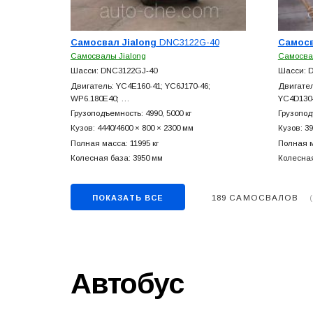
Самосвал Jialong
DNC3122G-40
Самосв
Самосвалы Jialong
Самосва
Шасси: DNC3122GJ-40
Шасси: 
Двигатель: YC4E160-41; YC6J170-46;
Двигател
WP6.180E40; …
YC4D130
Грузоподъемность: 4990, 5000 кг
Грузопод
Кузов: 4440/4600 × 800 × 2300 мм
Кузов: 39
Полная масса: 11995 кг
Полная м
Колесная база: 3950 мм
Колесная
189 САМОСВАЛОВ
ПОКАЗАТЬ ВСЕ
Автобус