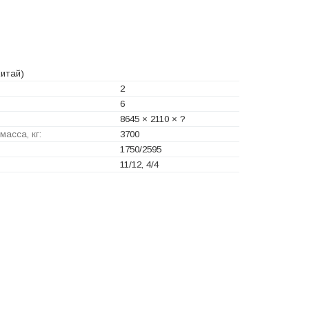
итай)
2
6
8645 × 2110 × ?
асса, кг:
3700
1750/2595
11/12, 4/4