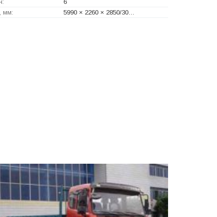
н:
6
 мм:
5990 × 2260 × 2850/30…