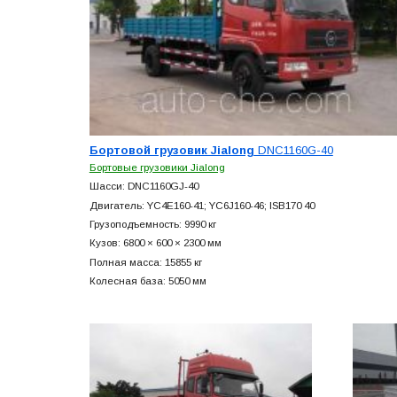
Бортовой грузовик Jialong
DNC1160G-40
Бортовые грузовики Jialong
Шасси: DNC1160GJ-40
Двигатель: YC4E160-41; YC6J160-46; ISB170 40
Грузоподъемность: 9990 кг
Кузов: 6800 × 600 × 2300 мм
Полная масса: 15855 кг
Колесная база: 5050 мм