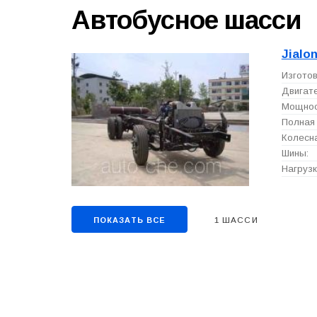
Автобусное шасси
Jialo
Изготов
Двигате
Мощност
Полная 
Колесна
Шины:
Нагрузк
1 ШАССИ
ПОКАЗАТЬ ВСЕ