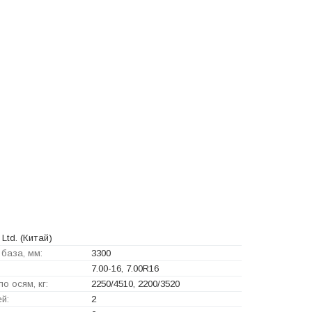
Ltd.
(Китай)
база, мм:
3300
7.00-16, 7.00R16
о осям, кг:
2250/4510, 2200/3520
й:
2