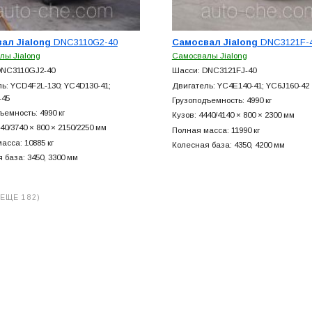
ал Jialong
DNC3110G2-40
Самосвал Jialong
DNC3121F-
лы Jialong
Самосвалы Jialong
DNC3110GJ2-40
Шасси: DNC3121FJ-40
ь: YCD4F2L-130; YC4D130-41;
Двигатель: YC4E140-41; YC6J160-42
-45
Грузоподъемность: 4990 кг
ъемность: 4990 кг
Кузов: 4440/4140 × 800 × 2300 мм
40/3740 × 800 × 2150/2250 мм
Полная масса: 11990 кг
асса: 10885 кг
Колесная база: 4350, 4200 мм
 база: 3450, 3300 мм
(ЕЩЕ 182)