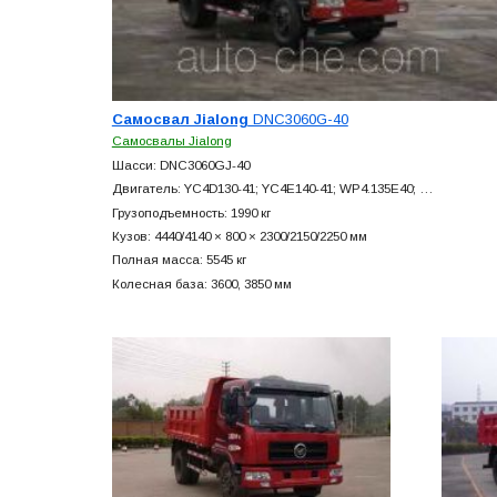
Самосвал Jialong
DNC3060G-40
Самосвалы Jialong
Шасси: DNC3060GJ-40
Двигатель: YC4D130-41; YC4E140-41; WP4.135E40; …
Грузоподъемность: 1990 кг
Кузов: 4440/4140 × 800 × 2300/2150/2250 мм
Полная масса: 5545 кг
Колесная база: 3600, 3850 мм