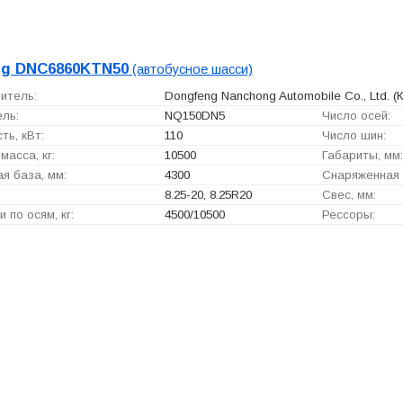
ng DNC6860KTN50
(автобусное шасси)
итель:
Dongfeng Nanchong Automobile Co., Ltd.
(К
ль:
NQ150DN5
Число осей:
ь, кВт:
110
Число шин:
масса, кг:
10500
Габариты, мм:
я база, мм:
4300
Снаряженная м
8.25-20, 8.25R20
Свес, мм:
и по осям, кг:
4500/10500
Рессоры: