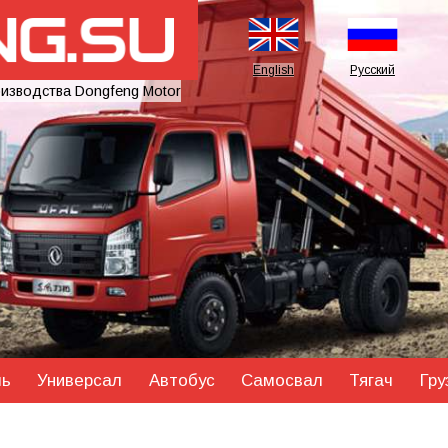
English
Русский
оизводства Dongfeng Motor
ль
Универсал
Автобус
Самосвал
Тягач
Гру