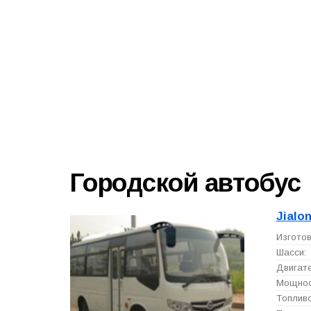
Городской автобус
Jialo
Изготов
Шасси:
Двигате
Мощност
Топливо