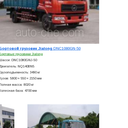
Бортовой грузовик Jialong
DNC1080GN-50
Бортовые грузовики Jialong
Шасси: DNC1080GNJ-50
Двигатель: NQ140BN5
Грузоподъемность: 3490 кг
Кузов: 5800 × 550 × 2150 мм
Полная масса: 8020 кг
Колесная база: 4700 мм