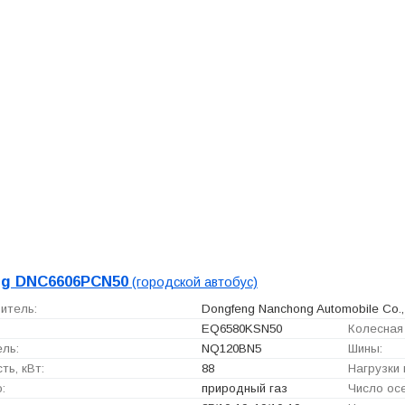
ng DNC6606PCN50
(городской автобус)
итель:
Dongfeng Nanchong Automobile Co., 
EQ6580KSN50
Колесная 
ль:
NQ120BN5
Шины:
ь, кВт:
88
Нагрузки п
:
природный газ
Число осе