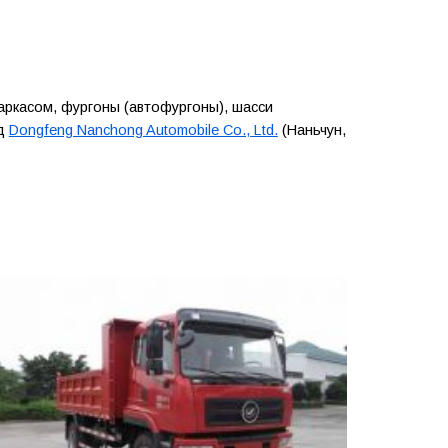
каркасом, фургоны (автофургоны), шасси
од
Dongfeng Nanchong Automobile Co., Ltd.
(Наньчун,