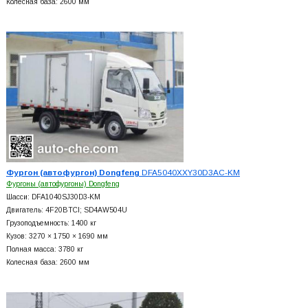
Колесная база: 2600 мм
Фургон (автофургон) Dongfeng
DFA5040XXY30D3AC-KM
Фургоны (автофургоны) Dongfeng
Шасси: DFA1040SJ30D3-KM
Двигатель: 4F20BTCI; SD4AW504U
Грузоподъемность: 1400 кг
Кузов: 3270 × 1750 × 1690 мм
Полная масса: 3780 кг
Колесная база: 2600 мм