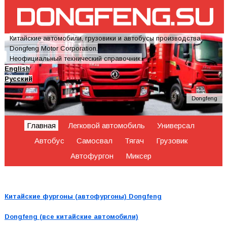
Китайские автомобили, грузовики и автобусы производства
Dongfeng Motor Corporation.
Неофициальный технический справочник.
English
Русский
Dongfeng
Главная
Легковой автомобиль
Универсал
Автобус
Самосвал
Тягач
Грузовик
Автофургон
Миксер
Китайские фургоны (автофургоны) Dongfeng
Dongfeng (все китайские автомобили)