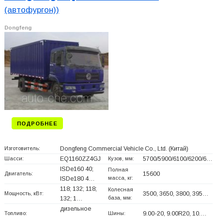
(автофургон))
Dongfeng
ПОДРОБНЕЕ
Изготовитель:
Dongfeng Commercial Vehicle Co., Ltd.
(Китай)
Шасси:
EQ1160ZZ4GJ
Кузов, мм:
5700/5900/6100/6200/6…
ISDe160 40;
Полная
Двигатель:
15600
масса, кг:
ISDe180 4…
118; 132; 118;
Колесная
Мощность, кВт:
3500, 3650, 3800, 395…
база, мм:
132; 1…
дизельное
Топливо:
Шины:
9.00-20, 9.00R20, 10.…