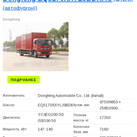
(автофургон))
Dongfeng
ПОДРОБНЕЕ
Изготовитель:
Dongfeng Automobile Co., Ltd.
(Китай)
9750/9850 ×
Шасси:
EQ5170XXYLJ9BDK
Кузов, мм:
2585/2600…
YC4EG200-50;
Полная
Двигатель:
17350
масса, кг:
ISB190 50
Колесная
Мощность, кВт:
147; 140
7160
база, мм: