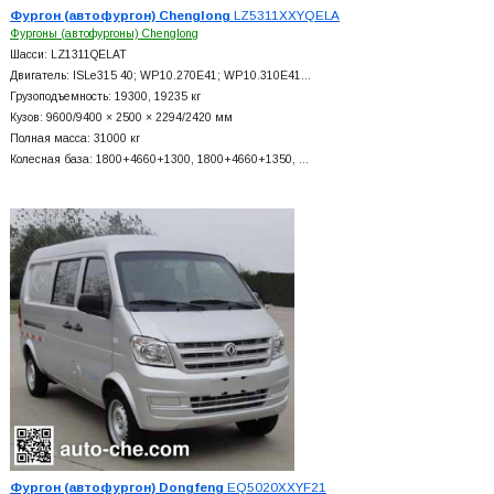
Фургон (автофургон) Chenglong
LZ5311XXYQELA
Фургоны (автофургоны) Chenglong
Шасси: LZ1311QELAT
Двигатель: ISLe315 40; WP10.270E41; WP10.310E41…
Грузоподъемность: 19300, 19235 кг
Кузов: 9600/9400 × 2500 × 2294/2420 мм
Полная масса: 31000 кг
Колесная база: 1800+
4660+
1300, 1800+
4660+
1350, …
Фургон (автофургон) Dongfeng
EQ5020XXYF21