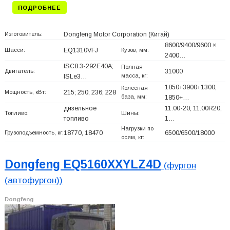
ПОДРОБНЕЕ
Изготовитель:
Dongfeng Motor Corporation
(Китай)
8600/9400/9600 ×
Шасси:
EQ1310VFJ
Кузов, мм:
2400…
ISC8.3-292E40A;
Полная
Двигатель:
31000
масса, кг:
ISLe3…
1850+
3900+
1300,
Колесная
Мощность, кВт:
215; 250; 236; 228
база, мм:
1850+
…
дизельное
11.00-20, 11.00R20,
Топливо:
Шины:
топливо
1…
Нагрузки по
Грузоподъемность, кг:
18770, 18470
6500/6500/18000
осям, кг:
Dongfeng EQ5160XXYLZ4D
(фургон
(автофургон))
Dongfeng