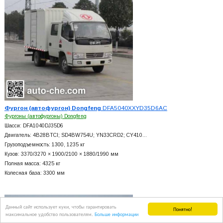
Фургон (автофургон) Dongfeng
DFA5040XXYD35D6AC
Фургоны (автофургоны) Dongfeng
Шасси: DFA1040DJ35D6
Двигатель: 4B28BTCI; SD4BW754U; YN33CRD2; CY410…
Грузоподъемность: 1300, 1235 кг
Кузов: 3370/3270 × 1900/2100 × 1880/1990 мм
Полная масса: 4325 кг
Колесная база: 3300 мм
Данный сайт использует куки, чтобы гарантировать
Понятно!
максимальное удобство пользователям.
Больше информации