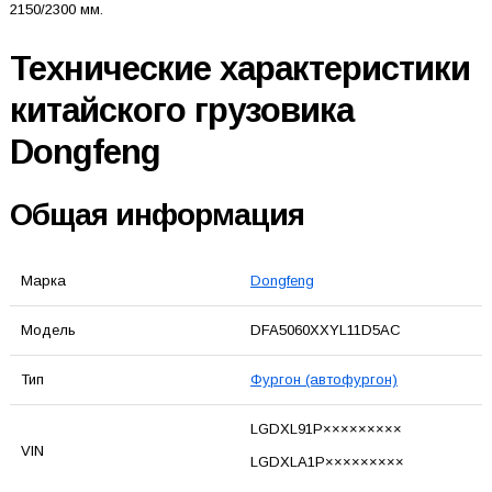
2150/2300 мм.
Технические характеристики
китайского грузовика
Dongfeng
Общая информация
Марка
Dongfeng
Модель
DFA5060XXYL11D5AC
Тип
Фургон (автофургон)
LGDXL91P×××××××××
VIN
LGDXLA1P×××××××××