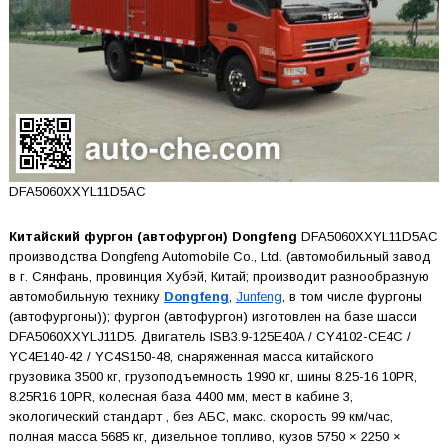
DFA5060XXYL11D5AC
Китайский фургон (автофургон) Dongfeng
DFA5060XXYL11D5AC
производства Dongfeng Automobile Co., Ltd. (автомобильный завод
в г. Сянфань, провинция Хубэй, Китай; производит разнообразную
автомобильную технику
Dongfeng
,
Junfeng
, в том числе фургоны
(автофургоны)); фургон (автофургон) изготовлен на базе шасси
DFA5060XXYLJ11D5. Двигатель ISB3.9-125E40A / CY4102-CE4C /
YC4E140-42 / YC4S150-48, снаряженная масса китайского
грузовика 3500 кг, грузоподъемность 1990 кг, шины 8.25-16 10PR,
8.25R16 10PR, колесная база 4400 мм, мест в кабине 3,
экологический стандарт , без АБС, макс. скорость 99 км/час,
полная масса 5685 кг, дизельное топливо, кузов 5750 × 2250 ×