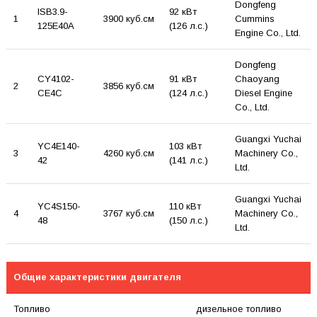
Dongfeng
ISB3.9-
92 кВт
1
3900 куб.см
Cummins
125E40A
(126 л.с.)
Engine Co., Ltd.
Dongfeng
CY4102-
91 кВт
Chaoyang
2
3856 куб.см
CE4C
(124 л.с.)
Diesel Engine
Co., Ltd.
Guangxi Yuchai
YC4E140-
103 кВт
3
4260 куб.см
Machinery Co.,
42
(141 л.с.)
Ltd.
Guangxi Yuchai
YC4S150-
110 кВт
4
3767 куб.см
Machinery Co.,
48
(150 л.с.)
Ltd.
Общие характеристики двигателя
Топливо
дизельное топливо