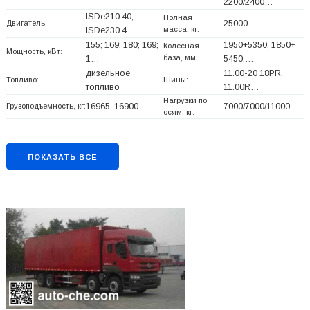
2200/2400…
ISDe210 40;
Полная
Двигатель:
25000
масса, кг:
ISDe230 4…
155; 169; 180; 169;
1950+
5350, 1850+
Колесная
Мощность, кВт:
база, мм:
1…
5450,…
дизельное
11.00-20 18PR,
Топливо:
Шины:
топливо
11.00R…
Нагрузки по
Грузоподъемность, кг:
16965, 16900
7000/7000/11000
осям, кг:
ПОКАЗАТЬ ВСЕ