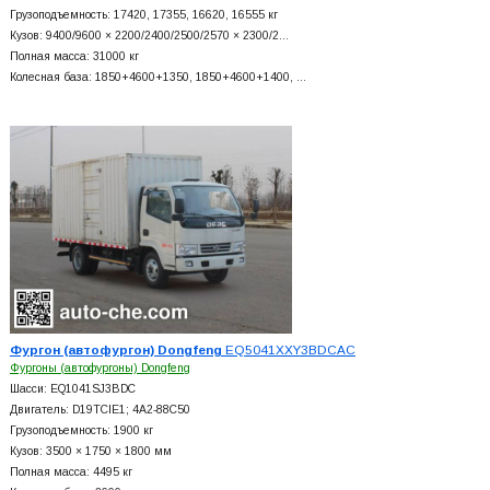
Грузоподъемность: 17420, 17355, 16620, 16555 кг
Кузов: 9400/9600 × 2200/2400/2500/2570 × 2300/2…
Полная масса: 31000 кг
Колесная база: 1850+
4600+
1350, 1850+
4600+
1400, …
Фургон (автофургон) Dongfeng
EQ5041XXY3BDCAC
Фургоны (автофургоны) Dongfeng
Шасси: EQ1041SJ3BDC
Двигатель: D19TCIE1; 4A2-88C50
Грузоподъемность: 1900 кг
Кузов: 3500 × 1750 × 1800 мм
Полная масса: 4495 кг