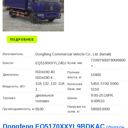
ПОДРОБНЕЕ
Изготовитель:
Dongfeng Commercial Vehicle Co., Ltd.
(Китай)
7200/7600/7800/6800
Шасси:
EQ5160XXYLZ4DJ
Кузов, мм:
×…
ISDe160 40;
Полная
Двигатель:
15800
масса, кг:
ISDe180 4…
118; 132; 132; 118;
5450, 5700, 5000,
Колесная
Мощность, кВт:
база, мм:
1…
5150
дизельное
9.00-20 16PR,
Топливо:
Шины:
топливо
9.00R20…
Нагрузки по
Грузоподъемность, кг:
9100
5800/10000
осям, кг:
Dongfeng EQ5170XXYL9BDKAC
(фургон