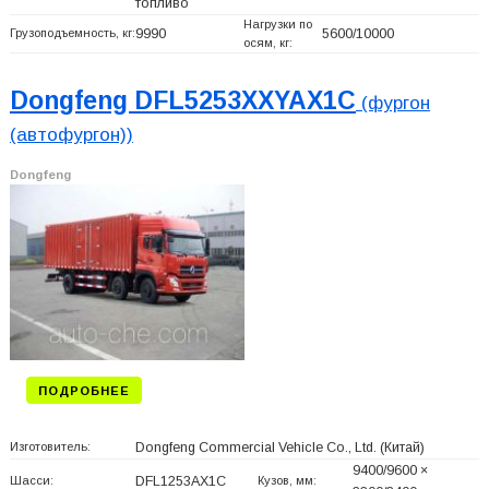
топливо
Нагрузки по
Грузоподъемность, кг:
9990
5600/10000
осям, кг:
Dongfeng DFL5253XXYAX1C
(фургон
(автофургон))
Dongfeng
ПОДРОБНЕЕ
Изготовитель:
Dongfeng Commercial Vehicle Co., Ltd.
(Китай)
9400/9600 ×
Шасси:
DFL1253AX1C
Кузов, мм: