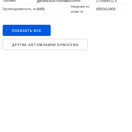
Топливо:
дизельное топливо
Шины:
275/80R22.5
Нагрузки по
Грузоподъемность, кг:
8495
6950/10400
осям, кг:
ПОКАЗАТЬ ВСЕ
ДРУГИЕ АВТОМОБИЛИ DONGFENG