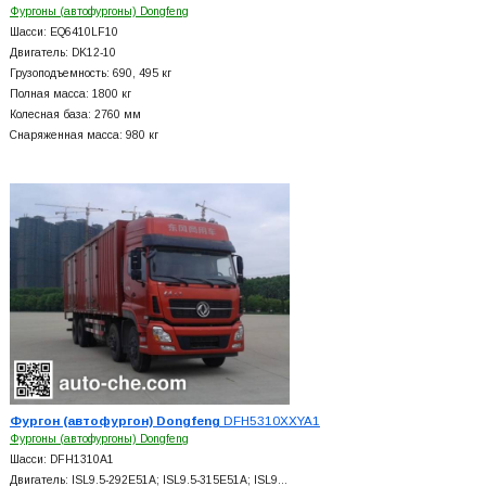
Фургоны (автофургоны) Dongfeng
Шасси: EQ6410LF10
Двигатель: DK12-10
Грузоподъемность: 690, 495 кг
Полная масса: 1800 кг
Колесная база: 2760 мм
Снаряженная масса: 980 кг
Фургон (автофургон) Dongfeng
DFH5310XXYA1
Фургоны (автофургоны) Dongfeng
Шасси: DFH1310A1
Двигатель: ISL9.5-292E51A; ISL9.5-315E51A; ISL9…