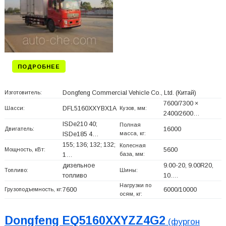
ПОДРОБНЕЕ
Изготовитель:
Dongfeng Commercial Vehicle Co., Ltd.
(Китай)
7600/7300 ×
Шасси:
DFL5160XXYBX1A
Кузов, мм:
2400/2600…
ISDe210 40;
Полная
Двигатель:
16000
масса, кг:
ISDe185 4…
155; 136; 132; 132;
Колесная
Мощность, кВт:
5600
база, мм:
1…
дизельное
9.00-20, 9.00R20,
Топливо:
Шины:
топливо
10.…
Нагрузки по
Грузоподъемность, кг:
7600
6000/10000
осям, кг:
Dongfeng EQ5160XXYZZ4G2
(фургон