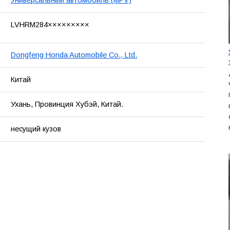
Универсальный автомобиль (MPV)
LVHRM284×××××××××
Dongfeng Honda Automobile Co., Ltd.
Китай
Ухань, Провинция Хубэй, Китай.
несущий кузов