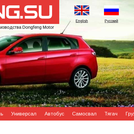
English
Русский
оизводства Dongfeng Motor
ль
Универсал
Автобус
Самосвал
Тягач
Гру