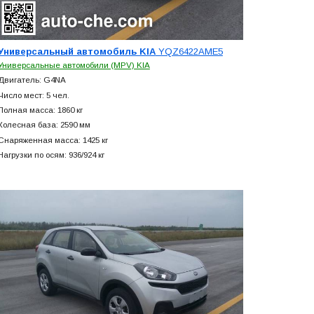
Универсальный автомобиль KIA
YQZ6422AME5
Универсальные автомобили (MPV) KIA
Двигатель: G4NA
Число мест: 5 чел.
Полная масса: 1860 кг
Колесная база: 2590 мм
Снаряженная масса: 1425 кг
Нагрузки по осям: 936/924 кг