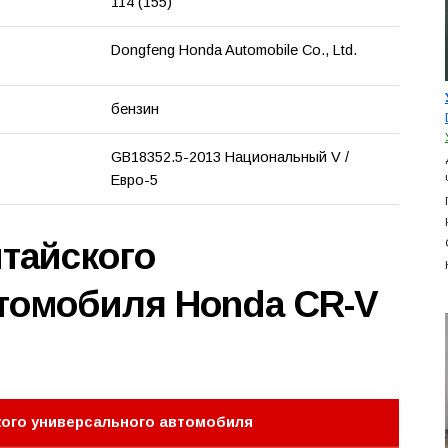
114 (155)
Dongfeng Honda Automobile Co., Ltd.
бензин
GB18352.5-2013 Национальный V /
Евро-5
итайского
томобиля Honda CR-V
кого универсального автомобиля