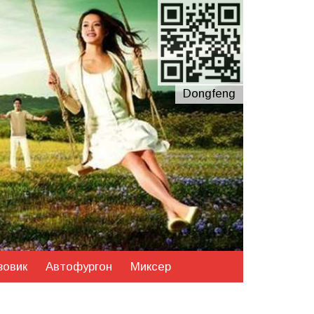
Dongfeng
зовик
Автофургон
Миксер