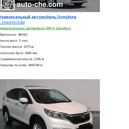
Универсальный автомобиль Dongfeng
LZ6432HQ15M
Универсальные автомобили (MPV) Dongfeng
Двигатель: 4A91S
Число мест: 5 чел.
Полная масса: 1670 кг
Колесная база: 2685 мм
Снаряженная масса: 1295 кг
Нагрузки по осям: 884/786 кг