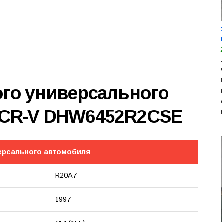
ого универсального
 CR-V DHW6452R2CSE
версального автомобиля
R20A7
1997