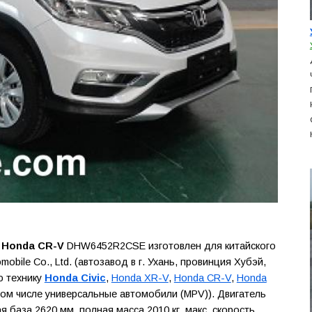
 Honda CR-V
DHW6452R2CSE изготовлен для китайского
bile Co., Ltd. (автозавод в г. Ухань, провинция Хубэй,
ю технику
Honda Civic
,
Honda XR-V
,
Honda CR-V
,
Honda
 том числе универсальные автомобили (MPV)). Двигатель
я база 2620 мм, полная масса 2010 кг, макс. скорость