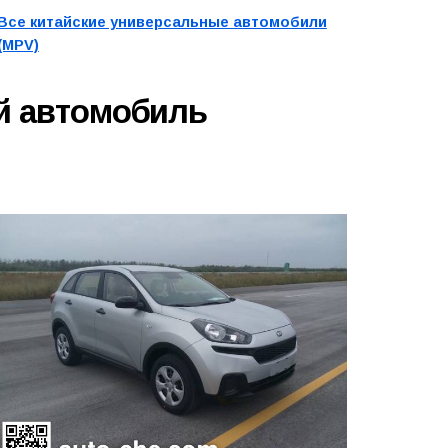
Все китайские универсальные автомобили
(MPV)
й автомобиль