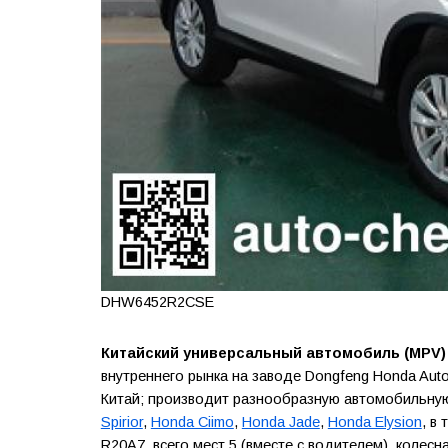
DHW6452R2CSE
Китайский универсальный автомобиль (MPV)
внутреннего рынка на заводе Dongfeng Honda Automo
Китай; производит разнообразную автомобильну
Spirior
,
Honda Ciimo
,
Honda Jade
,
Honda Elysion
, в
R20A7, всего мест 5 (вместе с водителем), колесна