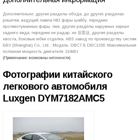
Дополнительно: другие разделы обода, до других разделах
решетки, ведущий лампа HID фары шайбу, передние
противотуманные фары, люк, другие разделы наружных зеркал
заднего вида, передние не радар, не 后雷达, другие разделы
хвоста, боковые юбки отделка. ABS завод по производству систем:
БВУ (Shanghai) Co., Ltd .; Модель: DBC7.8, DBC1200. Максимальная
полезная мощность двигателя: 110кВт.
(Примечание: возможны неточности)
Фотографии китайского
легкового автомобиля
Luxgen DYM7182AMC5