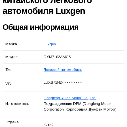
китайского легкового
автомобиля Luxgen
Общая информация
Марка
Luxgen
Модель
DYM7182AMC5
Тип
Легковой автомобиль
LUXS71H2×××××××××
VIN
Dongfeng Yulon Motor Co., Ltd.
Изготовитель
Подразделение DFM (Dongfeng Motor
Corporation, Корпорация Дунфэн Мотор).
Страна
Китай