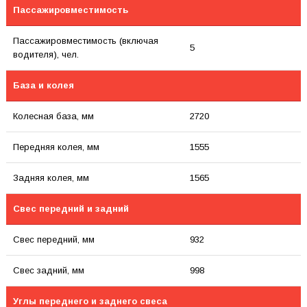
Пассажировместимость
Пассажировместимость (включая
5
водителя), чел.
База и колея
Колесная база, мм
2720
Передняя колея, мм
1555
Задняя колея, мм
1565
Свес передний и задний
Свес передний, мм
932
Свес задний, мм
998
Углы переднего и заднего свеса