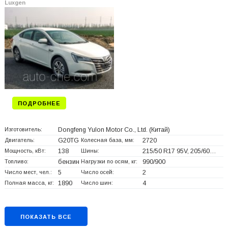
Luxgen
ПОДРОБНЕЕ
Изготовитель:
Dongfeng Yulon Motor Co., Ltd.
(Китай)
Двигатель:
G20TG
Колесная база, мм:
2720
Мощность, кВт:
138
Шины:
215/50 R17 95V, 205/60…
Топливо:
бензин
Нагрузки по осям, кг:
990/900
Число мест, чел.:
5
Число осей:
2
Полная масса, кг:
1890
Число шин:
4
ПОКАЗАТЬ ВСЕ