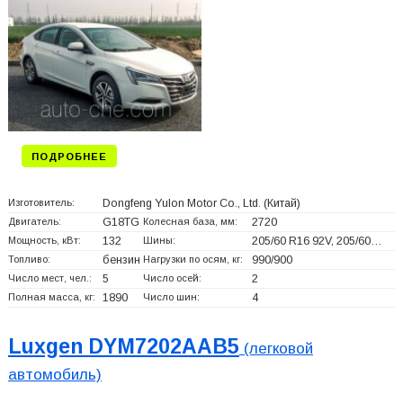
ПОДРОБНЕЕ
Изготовитель:
Dongfeng Yulon Motor Co., Ltd.
(Китай)
Двигатель:
G18TG
Колесная база, мм:
2720
Мощность, кВт:
132
Шины:
205/60 R16 92V, 205/60…
Топливо:
бензин
Нагрузки по осям, кг:
990/900
Число мест, чел.:
5
Число осей:
2
Полная масса, кг:
1890
Число шин:
4
Luxgen DYM7202AAB5
(легковой
автомобиль)