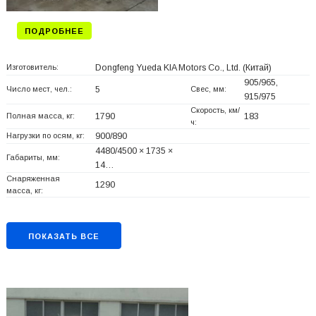
ПОДРОБНЕЕ
Изготовитель:
Dongfeng Yueda KIA Motors Co., Ltd.
(Китай)
905/965,
Число мест, чел.:
5
Свес, мм:
915/975
Скорость, км/
Полная масса, кг:
1790
183
ч:
Нагрузки по осям, кг:
900/890
4480/4500 × 1735 ×
Габариты, мм:
14…
Снаряженная
1290
масса, кг:
ПОКАЗАТЬ ВСЕ