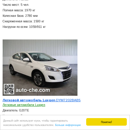
Число мест: 5 чел.
Полная масса: 1970 кг
Колесная база: 2780 мм
Снаряженная масса: 1500 кг
Нагрузки по осям: 1059/911 кг
Легковой автомобиль Luxgen
DYM7202BAB5
Легковые автомобили Luxgen
Двигатель: G20TE
Число мест: 5 чел.
Данный сайт использует куки, чтобы гарантировать
Понятно!
Полная масса: 1930 кг
максимальное удобство пользователям.
Больше информации
Колесная база: 2720 мм