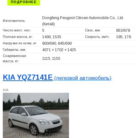
ПОДРОБНЕЕ
Dongfeng Peugeot Citroen Automobile Co., Ltd.
Изготовитель:
(Китай)
Число мест, чел.:
5
Свес, мм:
853/678
Полная масса, кг:
1490, 1535
Скорость, км/ч:
185, 178
Нагрузки по осям, кг:
800/690, 845/690
Габариты, мм:
4071 × 1702 × 1425
Снаряженная
1115, 1155
масса, кг:
KIA YQZ7141E
(легковой автомобиль)
KIA