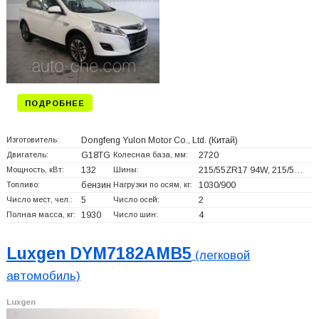
ПОДРОБНЕЕ
Изготовитель:
Dongfeng Yulon Motor Co., Ltd.
(Китай)
Двигатель:
G18TG
Колесная база, мм:
2720
Мощность, кВт:
132
Шины:
215/55ZR17 94W, 215/5…
Топливо:
бензин
Нагрузки по осям, кг:
1030/900
Число мест, чел.:
5
Число осей:
2
Полная масса, кг:
1930
Число шин:
4
Luxgen DYM7182AMB5
(легковой
автомобиль)
Luxgen