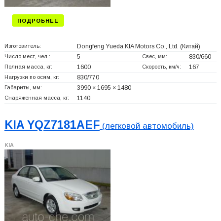
ПОДРОБНЕЕ
Изготовитель:
Dongfeng Yueda KIA Motors Co., Ltd.
(Китай)
Число мест, чел.:
5
Свес, мм:
830/660
Полная масса, кг:
1600
Скорость, км/ч:
167
Нагрузки по осям, кг:
830/770
Габариты, мм:
3990 × 1695 × 1480
Снаряженная масса, кг:
1140
KIA YQZ7181AEF
(легковой автомобиль)
KIA