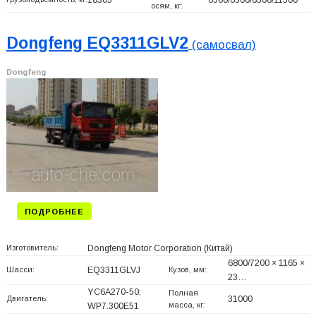
осям, кг:
Dongfeng EQ3311GLV2
(самосвал)
Dongfeng
ПОДРОБНЕЕ
Изготовитель:
Dongfeng Motor Corporation
(Китай)
6800/7200 × 1165 ×
Шасси:
EQ3311GLVJ
Кузов, мм:
23…
YC6A270-50;
Полная
Двигатель:
31000
масса, кг:
WP7.300E51