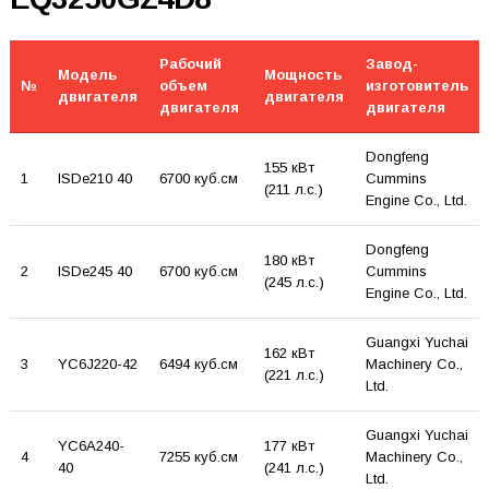
Рабочий
Завод-
Модель
Мощность
№
объем
изготовитель
двигателя
двигателя
двигателя
двигателя
Dongfeng
155 кВт
1
ISDe210 40
6700 куб.см
Cummins
(211 л.с.)
Engine Co., Ltd.
Dongfeng
180 кВт
2
ISDe245 40
6700 куб.см
Cummins
(245 л.с.)
Engine Co., Ltd.
Guangxi Yuchai
162 кВт
3
YC6J220-42
6494 куб.см
Machinery Co.,
(221 л.с.)
Ltd.
Guangxi Yuchai
YC6A240-
177 кВт
4
7255 куб.см
Machinery Co.,
40
(241 л.с.)
Ltd.