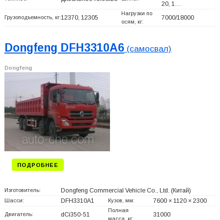
20, 1…
Нагрузки по
Грузоподъемность, кг:
12370, 12305
7000/18000
осям, кг:
Dongfeng DFH3310A6
(самосвал)
Dongfeng
ПОДРОБНЕЕ
Изготовитель:
Dongfeng Commercial Vehicle Co., Ltd.
(Китай)
Шасси:
DFH3310A1
Кузов, мм:
7600 × 1120 × 2300
Полная
Двигатель:
dCi350-51
31000
масса, кг: