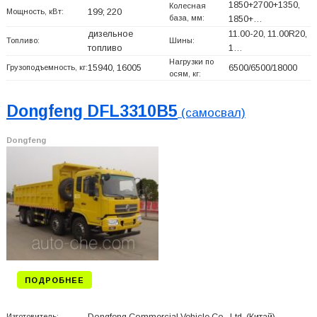
1850+
2700+
1350,
Колесная
Мощность, кВт:
199; 220
база, мм:
1850+
…
дизельное
11.00-20, 11.00R20,
Топливо:
Шины:
топливо
1…
Нагрузки по
Грузоподъемность, кг:
15940, 16005
6500/6500/18000
осям, кг:
Dongfeng DFL3310B5
(самосвал)
Dongfeng
ПОДРОБНЕЕ
Изготовитель: