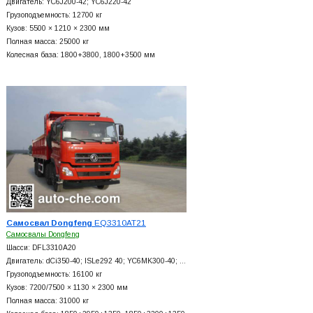
Двигатель: YC6J200-42; YC6J220-42
Грузоподъемность: 12700 кг
Кузов: 5500 × 1210 × 2300 мм
Полная масса: 25000 кг
Колесная база: 1800+
3800, 1800+
3500 мм
Самосвал Dongfeng
EQ3310AT21
Самосвалы Dongfeng
Шасси: DFL3310A20
Двигатель: dCi350-40; ISLe292 40; YC6MK300-40; …
Грузоподъемность: 16100 кг
Кузов: 7200/7500 × 1130 × 2300 мм
Полная масса: 31000 кг