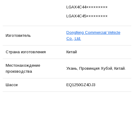
LGAX4C44×××××××××
LGAX4C45×××××××××
Dongfeng Commercial Vehicle
Изготовитель
Co., Ltd.
Страна изготовления
Китай
Местонахождение
Ухань, Провинция Хубэй, Китай.
производства
Шасси
EQ1250GZ4DJ3