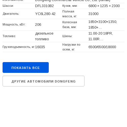
Dongfeng Commercial Vehicle Co., Ltd.
(Китай)
Шасси:
DFL3310B2
Кузов, мм:
6800 × 1235 × 2300
Полная
Двигатель:
YC6L280-42
31000
масса, кг:
1850+
3100+
1350,
Колесная
Мощность, кВт:
206
база, мм:
1850+
…
дизельное
11.00-20 18PR,
Топливо:
Шины:
топливо
11.00R…
Нагрузки по
Грузоподъемность, кг:
16035
6500/6500/18000
осям, кг:
ПОКАЗАТЬ ВСЕ
ДРУГИЕ АВТОМОБИЛИ DONGFENG