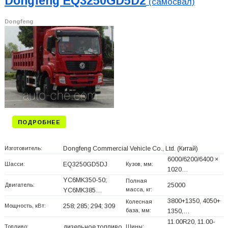
Dongfeng EQ3250GD5D2
(самосвал)
Dongfeng
ПОДРОБНЕЕ
Изготовитель:
Dongfeng Commercial Vehicle Co., Ltd.
(Китай)
6000/6200/6400 ×
Шасси:
EQ3250GD5DJ
Кузов, мм:
1020…
YC6MK350-50;
Полная
Двигатель:
25000
масса, кг:
YC6MK385…
3800+
1350, 4050+
Колесная
Мощность, кВт:
258; 285; 294; 309
база, мм:
1350,…
11.00R20, 11.00-
Топливо:
дизельное топливо
Шины: