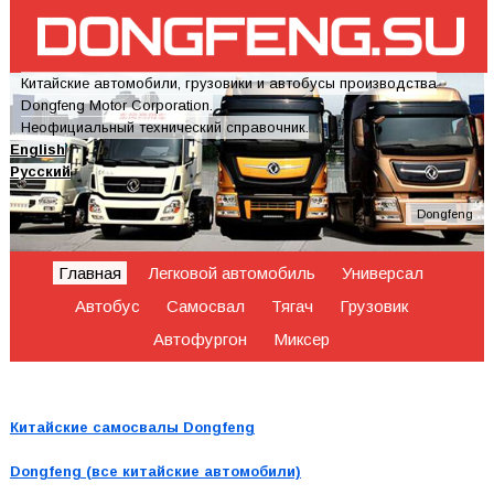
Китайские автомобили, грузовики и автобусы производства
Dongfeng Motor Corporation.
Неофициальный технический справочник.
English
Русский
Dongfeng
Главная
Легковой автомобиль
Универсал
Автобус
Самосвал
Тягач
Грузовик
Автофургон
Миксер
Китайские самосвалы Dongfeng
Dongfeng (все китайские автомобили)