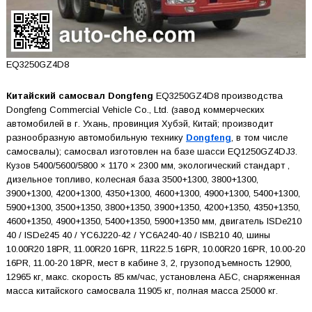
EQ3250GZ4D8
Китайский самосвал Dongfeng
EQ3250GZ4D8 производства
Dongfeng Commercial Vehicle Co., Ltd. (завод коммерческих
автомобилей в г. Ухань, провинция Хубэй, Китай; производит
разнообразную автомобильную технику
Dongfeng
, в том числе
самосвалы); самосвал изготовлен на базе шасси EQ1250GZ4DJ3.
Кузов 5400/5600/5800 × 1170 × 2300 мм, экологический стандарт ,
дизельное топливо, колесная база 3500+1300, 3800+1300,
3900+1300, 4200+1300, 4350+1300, 4600+1300, 4900+1300, 5400+1300,
5900+1300, 3500+1350, 3800+1350, 3900+1350, 4200+1350, 4350+1350,
4600+1350, 4900+1350, 5400+1350, 5900+1350 мм, двигатель ISDe210
40 / ISDe245 40 / YC6J220-42 / YC6A240-40 / ISB210 40, шины
10.00R20 18PR, 11.00R20 16PR, 11R22.5 16PR, 10.00R20 16PR, 10.00-20
16PR, 11.00-20 18PR, мест в кабине 3, 2, грузоподъемность 12900,
12965 кг, макс. скорость 85 км/час, установлена АБС, снаряженная
масса китайского самосвала 11905 кг, полная масса 25000 кг.