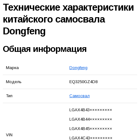
Технические характеристики
китайского самосвала
Dongfeng
Общая информация
Марка
Dongfeng
Модель
EQ3250GZ4D8
Тип
Самосвал
LGAX4B43×××××××××
LGAX4B44×××××××××
LGAX4B45×××××××××
VIN
LGAX4C43×××××××××