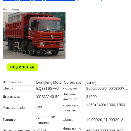
Dongfeng
ПОДРОБНЕЕ
Изготовитель:
Dongfeng Motor Corporation
(Китай)
Шасси:
EQ3319GFVJ
Кузов, мм:
5600/6000/6400/6800/7…
Полная
Двигатель:
YC6JA240-50
31000
масса, кг:
1850+
2400+
1300, 1850+
Колесная
Мощность, кВт:
177
база, мм:
…
дизельное
Топливо:
Шины:
10.00R20, 11.00R20, 2…
топливо
Нагрузки по
Грузоподъемность, кг:
18305
6500/6500/6500/11500