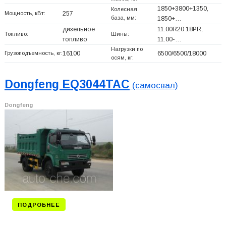
1850+
3800+
1350,
Колесная
Мощность, кВт:
257
база, мм:
1850+
…
дизельное
11.00R20 18PR,
Топливо:
Шины:
топливо
11.00-…
Нагрузки по
Грузоподъемность, кг:
16100
6500/6500/18000
осям, кг:
Dongfeng EQ3044TAC
(самосвал)
Dongfeng
ПОДРОБНЕЕ