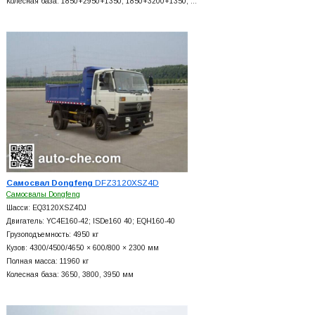
Колесная база: 1850+
2950+
1350, 1850+
3200+
1350, …
Самосвал Dongfeng
DFZ3120XSZ4D
Самосвалы Dongfeng
Шасси: EQ3120XSZ4DJ
Двигатель: YC4E160-42; ISDe160 40; EQH160-40
Грузоподъемность: 4950 кг
Кузов: 4300/4500/4650 × 600/800 × 2300 мм
Полная масса: 11960 кг
Колесная база: 3650, 3800, 3950 мм