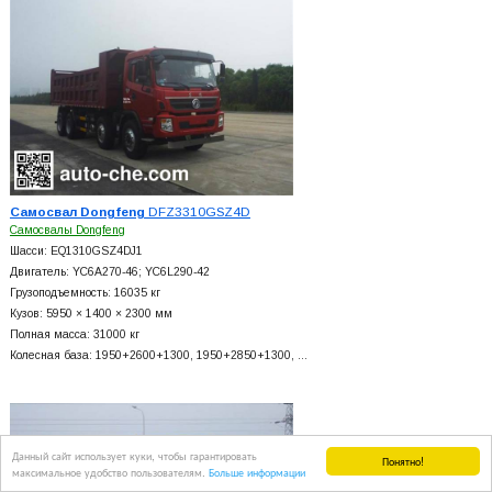
Самосвал Dongfeng
DFZ3310GSZ4D
Самосвалы Dongfeng
Шасси: EQ1310GSZ4DJ1
Двигатель: YC6A270-46; YC6L290-42
Грузоподъемность: 16035 кг
Кузов: 5950 × 1400 × 2300 мм
Полная масса: 31000 кг
Колесная база: 1950+
2600+
1300, 1950+
2850+
1300, …
Данный сайт использует куки, чтобы гарантировать
Понятно!
максимальное удобство пользователям.
Больше информации