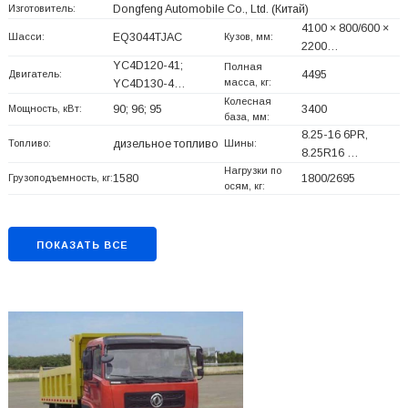
Изготовитель:
Dongfeng Automobile Co., Ltd.
(Китай)
4100 × 800/600 ×
Шасси:
EQ3044TJAC
Кузов, мм:
2200…
YC4D120-41;
Полная
Двигатель:
4495
масса, кг:
YC4D130-4…
Колесная
Мощность, кВт:
90; 96; 95
3400
база, мм:
8.25-16 6PR,
Топливо:
дизельное топливо
Шины:
8.25R16 …
Нагрузки по
Грузоподъемность, кг:
1580
1800/2695
осям, кг:
ПОКАЗАТЬ ВСЕ