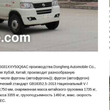
031XXY50Q6AC производства Dongfeng Automobile Co.,
ция Хубэй, Китай; производит разнообразную
м числе фургоны (автофургоны)); фургон (автофургон)
ический стандарт GB18352.5-2013 Национальный V /
1750 мм, снаряженная масса китайского грузовика 1735 кг,
сса 3355 кг, грузоподъемность 1490 кг, макс. скорость
AEC.