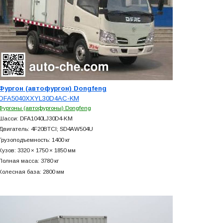
Фургон (автофургон) Dongfeng
DFA5040XXYL30D4AC-KM
Фургоны (автофургоны) Dongfeng
Шасси: DFA1040LJ30D4-KM
Двигатель: 4F20BTCI; SD4AW504U
Грузоподъемность: 1400 кг
Кузов: 3320 × 1750 × 1850 мм
Полная масса: 3780 кг
Колесная база: 2800 мм