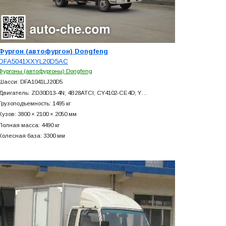
Фургон (автофургон) Dongfeng
DFA5041XXYL20D5AC
Фургоны (автофургоны) Dongfeng
Шасси: DFA1041LJ20D5
Двигатель: ZD30D13-4N; 4B28ATCI; CY4102-CE4D; Y…
Грузоподъемность: 1495 кг
Кузов: 3800 × 2100 × 2050 мм
Полная масса: 4490 кг
Колесная база: 3300 мм