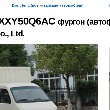
Dongfeng (все китайские автомобили)
1XXY50Q6AC
фургон (авто
., Ltd.