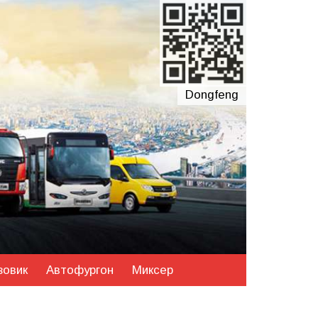
Dongfeng
зовик
Автофургон
Миксер