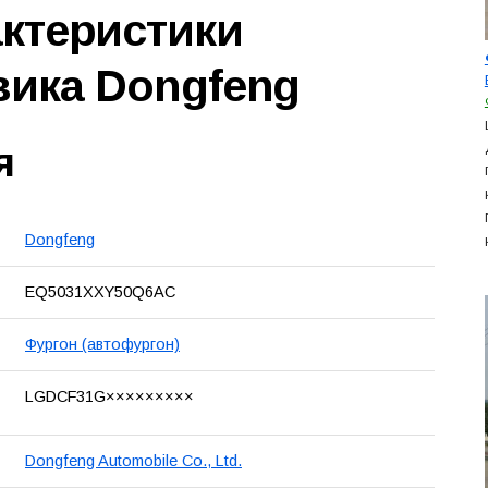
актеристики
вика Dongfeng
я
Dongfeng
EQ5031XXY50Q6AC
Фургон (автофургон)
LGDCF31G×××××××××
Dongfeng Automobile Co., Ltd.