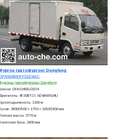
Фургон (автофургон) Dongfeng
DFA5040XXY31D4AC
Фургоны (автофургоны) Dongfeng
Шасси: DFA1040SJ31D4
Двигатель: 4F20BTCI; SD4AW504U
Грузоподъемность: 1300 кг
Кузов: 3800/3500 × 1750 × 1650/1800 мм
Полная масса: 3770 кг
Колесная база: 2800 мм