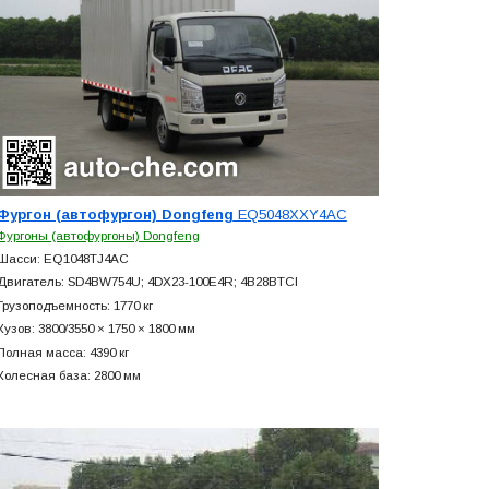
Фургон (автофургон) Dongfeng
EQ5048XXY4AC
Фургоны (автофургоны) Dongfeng
Шасси: EQ1048TJ4AC
Двигатель: SD4BW754U; 4DX23-100E4R; 4B28BTCI
Грузоподъемность: 1770 кг
Кузов: 3800/3550 × 1750 × 1800 мм
Полная масса: 4390 кг
Колесная база: 2800 мм