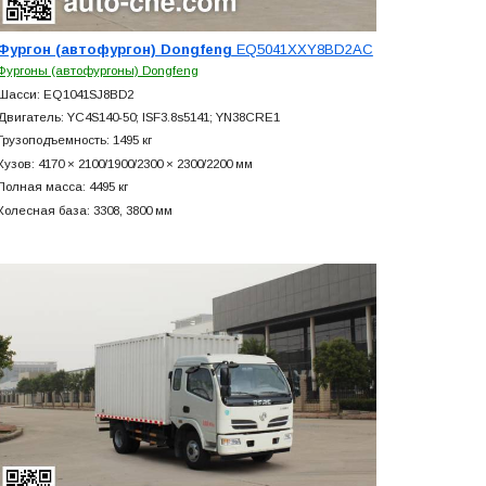
Фургон (автофургон) Dongfeng
EQ5041XXY8BD2AC
Фургоны (автофургоны) Dongfeng
Шасси: EQ1041SJ8BD2
Двигатель: YC4S140-50; ISF3.8s5141; YN38CRE1
Грузоподъемность: 1495 кг
Кузов: 4170 × 2100/1900/2300 × 2300/2200 мм
Полная масса: 4495 кг
Колесная база: 3308, 3800 мм