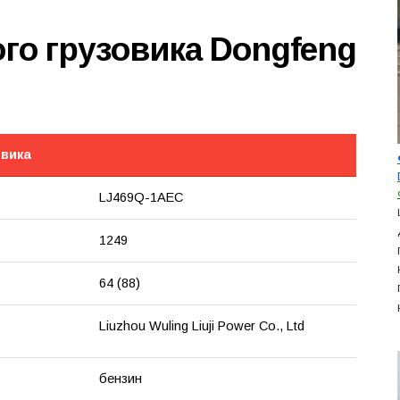
го грузовика Dongfeng
овика
LJ469Q-1AEC
1249
64 (88)
Liuzhou Wuling Liuji Power Co., Ltd
бензин