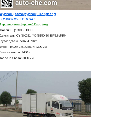
Фургон (автофургон) Dongfeng
EQ5090XXYL8BDCAC
Фургоны (автофургоны) Dongfeng
Шасси: EQ1090LJ8BDC
Двигатель: CY4SK251; YC4S150-50; ISF3.8s5154
Грузоподъемность: 4870 кг
Кузов: 4800 × 2250/2500 × 2300 мм
Полная масса: 9400 кг
Колесная база: 3800 мм