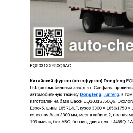
EQ5031XXY50Q6AC
Китайский фургон (автофургон) Dongfeng
EQ5
Ltd. (автомобильный завод в г. Сянфань, провин
автомобильную технику
Dongfeng
,
Junfeng
, в то
изготовлен на базе шасси EQ1031SJ50Q6. Эколог
Евро-5, шины 185R14LT, кузов 3300 × 1650/1750 × 
колесная база 3300 мм, мест в кабине 2, полная ма
103 км/час, без АБС, бензин, двигатель LJ469Q-1