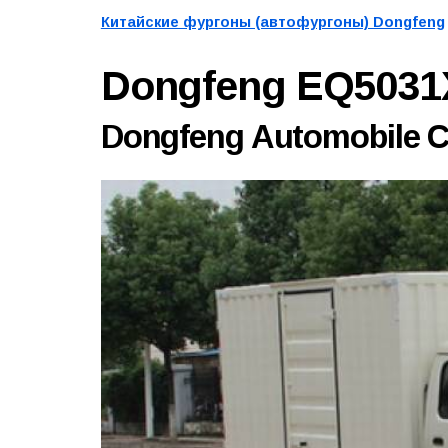
Китайские фургоны (автофургоны) Dongfeng
Dongfeng EQ503
Dongfeng Automobile Co