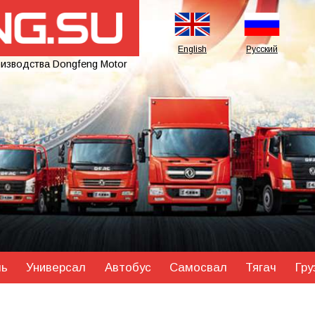
English
Русский
оизводства Dongfeng Motor
ль
Универсал
Автобус
Самосвал
Тягач
Гру