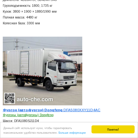
Грузоподъемность: 1800, 1735 кг
Кузов: 3800 × 1900 × 1880/1990 мм
Полная масса: 4480 кг
Колесная база: 3300 мм
Фургон (автофургон) Dongfeng
DFA5080XXY11D4AC
Фургоны (автофургоны) Dongfeng
Шасси: DFA1080SJ11D4
Двигатель: CY4102-CE4C; ISB3.9-125E40A; YC4E140…
Данный сайт использует куки, чтобы гарантировать
Понятно!
максимальное удобство пользователям.
Больше информации
Грузоподъемность: 3790 кг