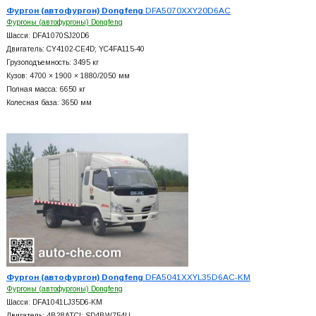
Фургон (автофургон) Dongfeng
DFA5070XXY20D6AC
Фургоны (автофургоны) Dongfeng
Шасси: DFA1070SJ20D6
Двигатель: CY4102-CE4D; YC4FA115-40
Грузоподъемность: 3495 кг
Кузов: 4700 × 1900 × 1880/2050 мм
Полная масса: 6650 кг
Колесная база: 3650 мм
Фургон (автофургон) Dongfeng
DFA5041XXYL35D6AC-KM
Фургоны (автофургоны) Dongfeng
Шасси: DFA1041LJ35D6-KM
Двигатель: 4B28ATCI; SD4BW754U