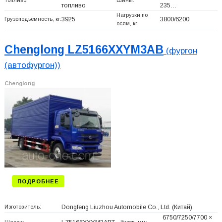
топливо
235…
Нагрузки по
Грузоподъемность, кг:
3925
3800/6200
осям, кг:
Chenglong LZ5166XXYM3AB
(фургон
(автофургон))
Chenglong
ПОДРОБНЕЕ
Изготовитель:
Dongfeng Liuzhou Automobile Co., Ltd.
(Китай)
6750/7250/7700 ×
Шасси:
Кузов, мм: