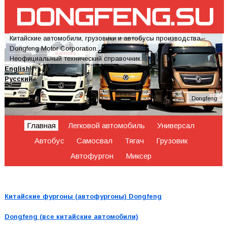
Китайские автомобили, грузовики и автобусы производства
Dongfeng Motor Corporation.
Неофициальный технический справочник.
English
Русский
Dongfeng
Главная
Легковой автомобиль
Универсал
Автобус
Самосвал
Тягач
Грузовик
Автофургон
Миксер
Китайские фургоны (автофургоны) Dongfeng
Dongfeng (все китайские автомобили)