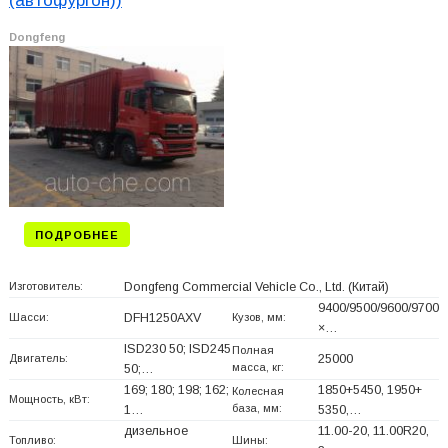
(автофургон))
Dongfeng
ПОДРОБНЕЕ
Изготовитель:
Dongfeng Commercial Vehicle Co., Ltd.
(Китай)
9400/9500/9600/9700
Шасси:
DFH1250AXV
Кузов, мм:
×…
ISD230 50; ISD245
Полная
Двигатель:
25000
масса, кг:
50;…
169; 180; 198; 162;
1850+
5450, 1950+
Колесная
Мощность, кВт:
база, мм:
1…
5350,…
дизельное
11.00-20, 11.00R20,
Топливо:
Шины: