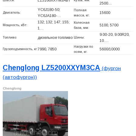
LZ5166XXYM3ABT
2500…
YC6J180-50;
Полная
Двигатель:
15600
масса, кг:
YC6JA180-…
132; 132; 147; 155;
Колесная
Мощность, кВт:
5100, 5700
база, мм:
1…
9.00-20, 9.00R20,
Топливо:
дизельное топливо
Шины:
10.…
Нагрузки по
Грузоподъемность, кг:
7990, 7850
5600/10000
осям, кг:
Chenglong LZ5200XXYM3CA
(фургон
(автофургон))
Chenglong