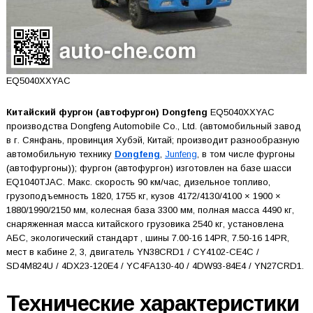
EQ5040XXYAC
Китайский фургон (автофургон) Dongfeng
EQ5040XXYAC
производства Dongfeng Automobile Co., Ltd. (автомобильный завод
в г. Сянфань, провинция Хубэй, Китай; производит разнообразную
автомобильную технику
Dongfeng
,
Junfeng
, в том числе фургоны
(автофургоны)); фургон (автофургон) изготовлен на базе шасси
EQ1040TJAC. Макс. скорость 90 км/час, дизельное топливо,
грузоподъемность 1820, 1755 кг, кузов 4172/4130/4100 × 1900 ×
1880/1990/2150 мм, колесная база 3300 мм, полная масса 4490 кг,
снаряженная масса китайского грузовика 2540 кг, установлена
АБС, экологический стандарт , шины 7.00-16 14PR, 7.50-16 14PR,
мест в кабине 2, 3, двигатель YN38CRD1 / CY4102-CE4C /
SD4M824U / 4DX23-120E4 / YC4FA130-40 / 4DW93-84E4 / YN27CRD1.
Технические характеристики