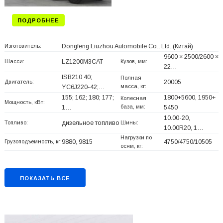
ПОДРОБНЕЕ
Изготовитель:
Dongfeng Liuzhou Automobile Co., Ltd.
(Китай)
9600 × 2500/2600 ×
Шасси:
LZ1200M3CAT
Кузов, мм:
22…
ISB210 40;
Полная
Двигатель:
20005
масса, кг:
YC6J220-42;…
155; 162; 180; 177;
1800+
5600, 1950+
Колесная
Мощность, кВт:
база, мм:
1…
5450
10.00-20,
Топливо:
дизельное топливо
Шины:
10.00R20, 1…
Нагрузки по
Грузоподъемность, кг:
9880, 9815
4750/4750/10505
осям, кг:
ПОКАЗАТЬ ВСЕ