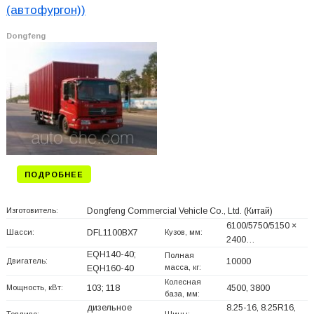
(автофургон))
Dongfeng
ПОДРОБНЕЕ
Изготовитель:
Dongfeng Commercial Vehicle Co., Ltd.
(Китай)
6100/5750/5150 ×
Шасси:
DFL1100BX7
Кузов, мм:
2400…
EQH140-40;
Полная
Двигатель:
10000
масса, кг:
EQH160-40
Колесная
Мощность, кВт:
103; 118
4500, 3800
база, мм:
дизельное
8.25-16, 8.25R16,
Топливо:
Шины: