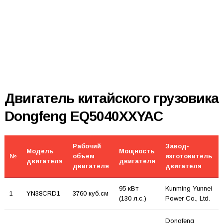
Двигатель китайского грузовика
Dongfeng EQ5040XXYAC
Рабочий
Завод-
Модель
Мощность
№
объем
изготовитель
двигателя
двигателя
двигателя
двигателя
95 кВт
Kunming Yunnei
1
YN38CRD1
3760 куб.см
(130 л.с.)
Power Co., Ltd.
Dongfeng