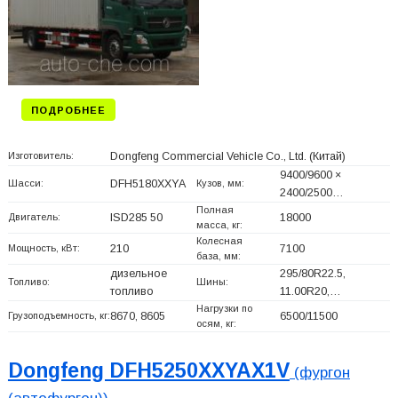
ПОДРОБНЕЕ
Изготовитель:
Dongfeng Commercial Vehicle Co., Ltd.
(Китай)
9400/9600 ×
Шасси:
DFH5180XXYA
Кузов, мм:
2400/2500…
Полная
Двигатель:
ISD285 50
18000
масса, кг:
Колесная
Мощность, кВт:
210
7100
база, мм:
дизельное
295/80R22.5,
Топливо:
Шины:
топливо
11.00R20,…
Нагрузки по
Грузоподъемность, кг:
8670, 8605
6500/11500
осям, кг:
Dongfeng DFH5250XXYAX1V
(фургон