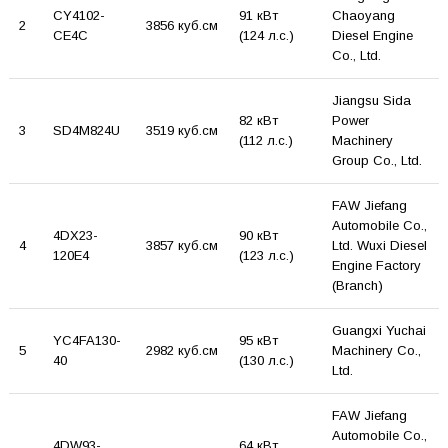
CY4102-
91 кВт
Chaoyang
2
3856 куб.см
CE4C
(124 л.с.)
Diesel Engine
Co., Ltd.
Jiangsu Sida
82 кВт
Power
3
SD4M824U
3519 куб.см
(112 л.с.)
Machinery
Group Co., Ltd.
FAW Jiefang
Automobile Co.,
4DX23-
90 кВт
4
3857 куб.см
Ltd. Wuxi Diesel
120E4
(123 л.с.)
Engine Factory
(Branch)
Guangxi Yuchai
YC4FA130-
95 кВт
5
2982 куб.см
Machinery Co.,
40
(130 л.с.)
Ltd.
FAW Jiefang
Automobile Co.,
4DW93-
64 кВт