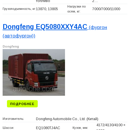
топливо
2…
Нагрузки по
Грузоподъемность, кг:
13870, 13805
7000/7000/11000
осям, кг:
Dongfeng EQ5080XXY4AC
(фургон
(автофургон))
Dongfeng
ПОДРОБНЕЕ
Изготовитель:
Dongfeng Automobile Co., Ltd.
(Китай)
4172/4130/4100 ×
Шасси:
EQ1080TJ4AC
Кузов, мм: