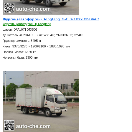
Фургон (автофургон) Dongfeng
DFA5071XXYD35D6AC
Фургоны (автофургоны) Dongfeng
Шасси: DFA1071DJ35D6
Двигатель: 4F20ATCI; SD4BW754U; YN33CRD2; CY410…
Грузоподъемность: 3495 кг
Кузов: 3370/3270 × 1900/2100 × 1880/1990 мм
Полная масса: 6650 кг
Колесная база: 3300 мм