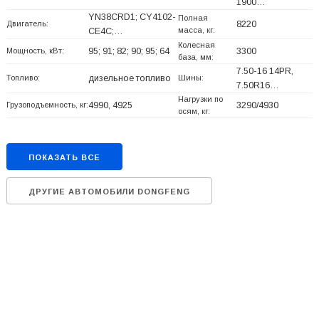
1900…
YN38CRD1; CY4102-
Полная
Двигатель:
8220
масса, кг:
CE4C;…
Колесная
Мощность, кВт:
95; 91; 82; 90; 95; 64
3300
база, мм:
7.50-16 14PR,
Топливо:
дизельное топливо
Шины:
7.50R16…
Нагрузки по
Грузоподъемность, кг:
4990, 4925
3290/4930
осям, кг:
ПОКАЗАТЬ ВСЕ
ДРУГИЕ АВТОМОБИЛИ DONGFENG