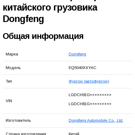
китайского грузовика
Dongfeng
Общая информация
Марка
Dongfeng
Модель
EQ5040XXYAC
Тип
Фургон (автофургон)
LGDCH91G×××××××××
VIN
LGDCH81G×××××××××
Изготовитель
Dongfeng Automobile Co., Ltd.
Страна изготовления
Китай