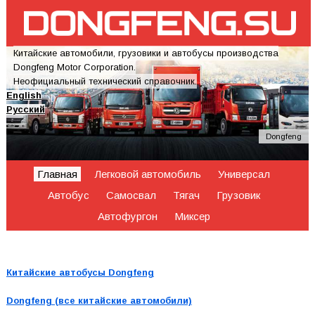
Китайские автомобили, грузовики и автобусы производства
Dongfeng Motor Corporation.
Неофициальный технический справочник.
English
Русский
Dongfeng
Главная
Легковой автомобиль
Универсал
Автобус
Самосвал
Тягач
Грузовик
Автофургон
Миксер
Китайские автобусы Dongfeng
Dongfeng (все китайские автомобили)