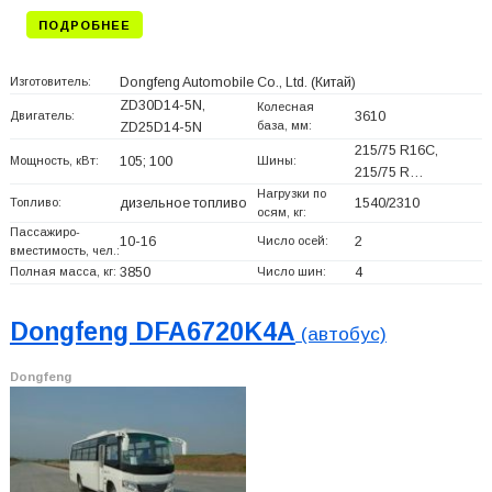
ПОДРОБНЕЕ
Изготовитель:
Dongfeng Automobile Co., Ltd.
(Китай)
ZD30D14-5N,
Колесная
Двигатель:
3610
база, мм:
ZD25D14-5N
215/75 R16C,
Мощность, кВт:
105; 100
Шины:
215/75 R…
Нагрузки по
Топливо:
дизельное топливо
1540/2310
осям, кг:
Пассажиро-
10-16
Число осей:
2
вместимость, чел.:
Полная масса, кг:
3850
Число шин:
4
Dongfeng DFA6720K4A
(автобус)
Dongfeng