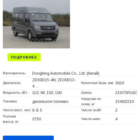
ПОДРОБНЕЕ
Изготовитель:
Dongfeng Automobile Co., Ltd.
(Китай)
ZD30D15-4N; ZD30D13-
Двигатель:
Колесная база, мм:
3610
4…
Мощность, кВт:
110; 96; 103; 100
Шины:
215/75R16C
Нагрузки по
Топливо:
дизельное топливо
1540/2210
осям, кг:
Число мест, чел.:
6-9, 5
Число осей:
2
Полная
3750
Число шин:
4
масса, кг: