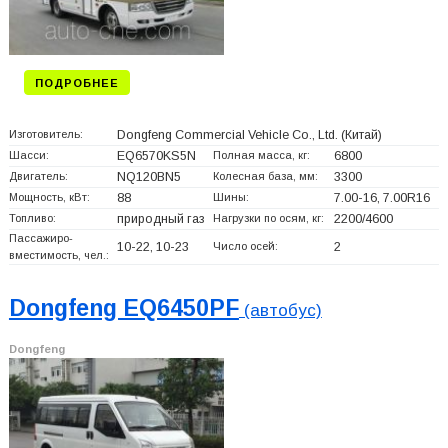
ПОДРОБНЕЕ
Изготовитель:
Dongfeng Commercial Vehicle Co., Ltd.
(Китай)
Шасси:
EQ6570KS5N
Полная масса, кг:
6800
Двигатель:
NQ120BN5
Колесная база, мм:
3300
Мощность, кВт:
88
Шины:
7.00-16, 7.00R16
Топливо:
природный газ
Нагрузки по осям, кг:
2200/4600
Пассажиро-
10-22, 10-23
Число осей:
2
вместимость, чел.:
Dongfeng EQ6450PF
(автобус)
Dongfeng