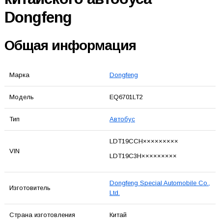
Dongfeng
Общая информация
Марка
Dongfeng
Модель
EQ6701LT2
Тип
Автобус
LDT19CCH×××××××××
VIN
LDT19C3H×××××××××
Dongfeng Special Automobile Co.,
Изготовитель
Ltd.
Страна изготовления
Китай