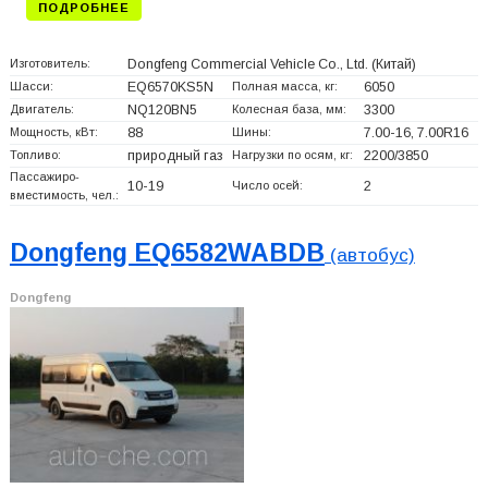
ПОДРОБНЕЕ
Изготовитель:
Dongfeng Commercial Vehicle Co., Ltd.
(Китай)
Шасси:
EQ6570KS5N
Полная масса, кг:
6050
Двигатель:
NQ120BN5
Колесная база, мм:
3300
Мощность, кВт:
88
Шины:
7.00-16, 7.00R16
Топливо:
природный газ
Нагрузки по осям, кг:
2200/3850
Пассажиро-
10-19
Число осей:
2
вместимость, чел.:
Dongfeng EQ6582WABDB
(автобус)
Dongfeng