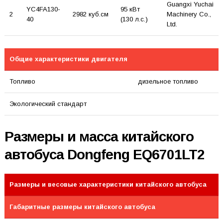
Guangxi Yuchai
YC4FA130-
95 кВт
2
2982 куб.см
Machinery Co.,
40
(130 л.с.)
Ltd.
Общие характеристики двигателя
Топливо
дизельное топливо
Экологический стандарт
Размеры и масса китайского
автобуса Dongfeng EQ6701LT2
Размеры и весовые характеристики китайского автобуса
Габаритные размеры китайского автобуса