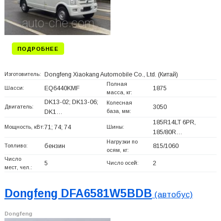
ПОДРОБНЕЕ
Изготовитель:
Dongfeng Xiaokang Automobile Co., Ltd.
(Китай)
Полная
Шасси:
EQ6440KMF
1875
масса, кг:
DK13-02; DK13-06;
Колесная
Двигатель:
3050
база, мм:
DK1…
185R14LT 6PR,
Мощность, кВт:
71; 74; 74
Шины:
185/80R…
Нагрузки по
Топливо:
бензин
815/1060
осям, кг:
Число
5
Число осей:
2
мест, чел.:
Dongfeng DFA6581W5BDB
(автобус)
Dongfeng