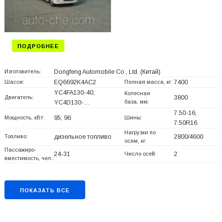
ПОДРОБНЕЕ
Изготовитель:
Dongfeng Automobile Co., Ltd.
(Китай)
Шасси:
EQ6692K4AC2
Полная масса, кг:
7400
YC4FA130-40;
Колесная
Двигатель:
3800
база, мм:
YC4D130-…
7.50-16,
Мощность, кВт:
95; 96
Шины:
7.50R16
Нагрузки по
Топливо:
дизельное топливо
2800/4600
осям, кг:
Пассажиро-
24-31
Число осей:
2
вместимость, чел.:
ПОКАЗАТЬ ВСЕ