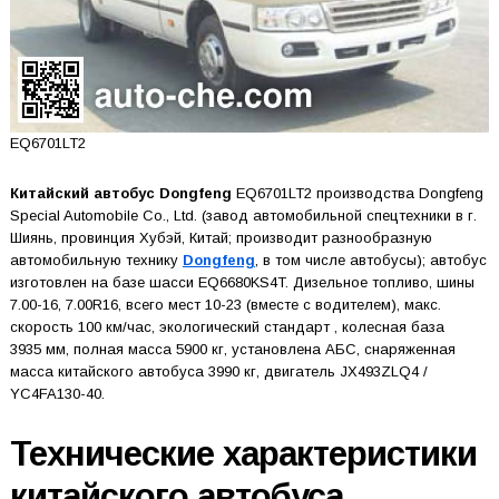
EQ6701LT2
Китайский автобус Dongfeng
EQ6701LT2 производства Dongfeng
Special Automobile Co., Ltd. (завод автомобильной спецтехники в г.
Шиянь, провинция Хубэй, Китай; производит разнообразную
автомобильную технику
Dongfeng
, в том числе автобусы); автобус
изготовлен на базе шасси EQ6680KS4T. Дизельное топливо, шины
7.00-16, 7.00R16, всего мест 10-23 (вместе с водителем), макс.
скорость 100 км/час, экологический стандарт , колесная база
3935 мм, полная масса 5900 кг, установлена АБС, снаряженная
масса китайского автобуса 3990 кг, двигатель JX493ZLQ4 /
YC4FA130-40.
Технические характеристики
китайского автобуса