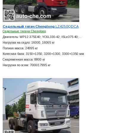
Седельный тягач Chenglong
LZ4250QDCA
Седельные тягачи Chenglong
Двигатель: WP12.375E40; YC6L330-42; ISLe375 40;…
Нагрузка на седло: 16000, 16065 кг
Полная масса: 24995 кг
Колесная база: 3150+
1350, 3200+
1300, 3300+
1350 мм
Снаряженная масса: 8800 кг
Нагрузки по осям: 7000/17995 кг