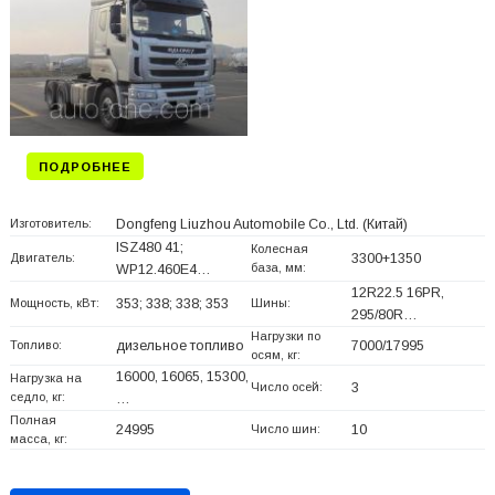
ПОДРОБНЕЕ
Изготовитель:
Dongfeng Liuzhou Automobile Co., Ltd.
(Китай)
ISZ480 41;
Колесная
Двигатель:
3300+
1350
база, мм:
WP12.460E4…
12R22.5 16PR,
Мощность, кВт:
353; 338; 338; 353
Шины:
295/80R…
Нагрузки по
Топливо:
дизельное топливо
7000/17995
осям, кг:
16000, 16065, 15300,
Нагрузка на
Число осей:
3
седло, кг:
…
Полная
24995
Число шин:
10
масса, кг: