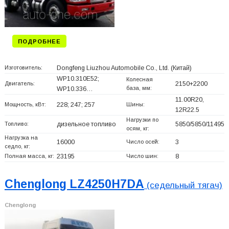
ПОДРОБНЕЕ
Изготовитель:
Dongfeng Liuzhou Automobile Co., Ltd.
(Китай)
WP10.310E52;
Колесная
Двигатель:
2150+
2200
база, мм:
WP10.336…
11.00R20,
Мощность, кВт:
228; 247; 257
Шины:
12R22.5
Нагрузки по
Топливо:
дизельное топливо
5850/5850/11495
осям, кг:
Нагрузка на
16000
Число осей:
3
седло, кг:
Полная масса, кг:
23195
Число шин:
8
Chenglong LZ4250H7DA
(седельный тягач)
Chenglong