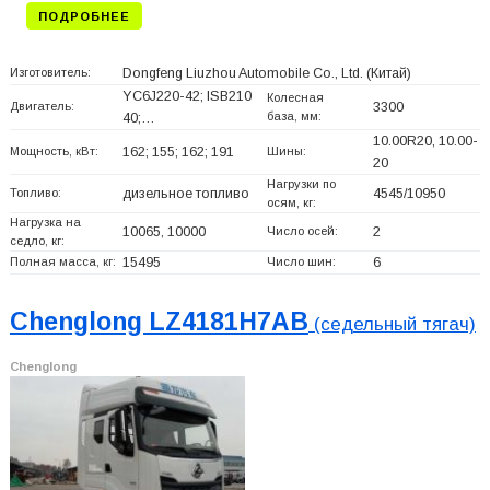
ПОДРОБНЕЕ
Изготовитель:
Dongfeng Liuzhou Automobile Co., Ltd.
(Китай)
YC6J220-42; ISB210
Колесная
Двигатель:
3300
база, мм:
40;…
10.00R20, 10.00-
Мощность, кВт:
162; 155; 162; 191
Шины:
20
Нагрузки по
Топливо:
дизельное топливо
4545/10950
осям, кг:
Нагрузка на
10065, 10000
Число осей:
2
седло, кг:
Полная масса, кг:
15495
Число шин:
6
Chenglong LZ4181H7AB
(седельный тягач)
Chenglong