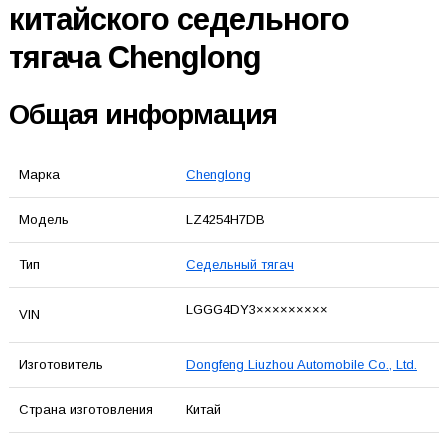
китайского седельного
тягача Chenglong
Общая информация
Марка
Chenglong
Модель
LZ4254H7DB
Тип
Седельный тягач
LGGG4DY3×××××××××
VIN
Изготовитель
Dongfeng Liuzhou Automobile Co., Ltd.
Страна изготовления
Китай