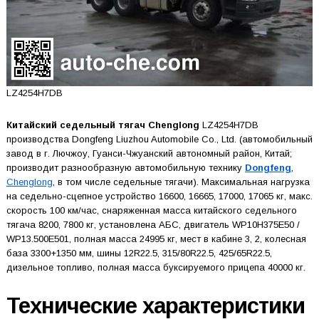
LZ4254H7DB
Китайский седельный тягач Chenglong
LZ4254H7DB
производства Dongfeng Liuzhou Automobile Co., Ltd. (автомобильный
завод в г. Лючжоу, Гуанси-Чжуанский автономный район, Китай;
производит разнообразную автомобильную технику
Dongfeng
,
Chenglong
, в том числе седельные тягачи). Максимальная нагрузка
на седельно-сцепное устройство 16600, 16665, 17000, 17065 кг, макс.
скорость 100 км/час, снаряженная масса китайского седельного
тягача 8200, 7800 кг, установлена АБС, двигатель WP10H375E50 /
WP13.500E501, полная масса 24995 кг, мест в кабине 3, 2, колесная
база 3300+1350 мм, шины 12R22.5, 315/80R22.5, 425/65R22.5,
дизельное топливо, полная масса буксируемого прицепа 40000 кг.
Технические характеристики