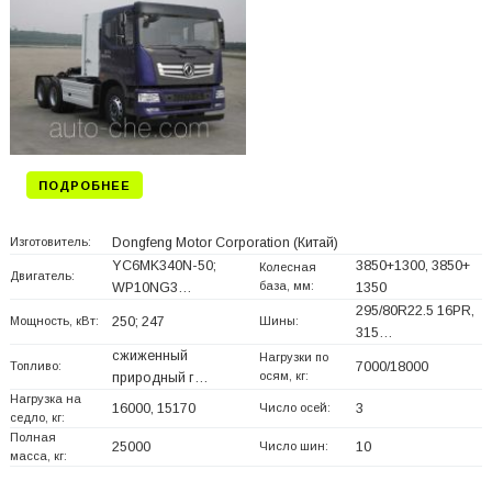
ПОДРОБНЕЕ
Изготовитель:
Dongfeng Motor Corporation
(Китай)
YC6MK340N-50;
3850+
1300, 3850+
Колесная
Двигатель:
база, мм:
WP10NG3…
1350
295/80R22.5 16PR,
Мощность, кВт:
250; 247
Шины:
315…
сжиженный
Нагрузки по
Топливо:
7000/18000
осям, кг:
природный г…
Нагрузка на
16000, 15170
Число осей:
3
седло, кг:
Полная
25000
Число шин:
10
масса, кг: