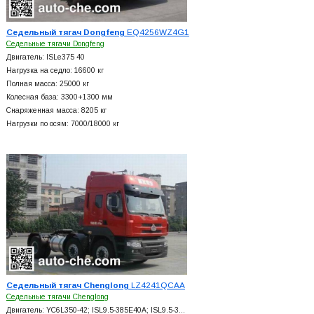
Седельный тягач Dongfeng
EQ4256WZ4G1
Седельные тягачи Dongfeng
Двигатель: ISLe375 40
Нагрузка на седло: 16600 кг
Полная масса: 25000 кг
Колесная база: 3300+
1300 мм
Снаряженная масса: 8205 кг
Нагрузки по осям: 7000/18000 кг
Седельный тягач Chenglong
LZ4241QCAA
Седельные тягачи Chenglong
Двигатель: YC6L350-42; ISL9.5-385E40A; ISL9.5-3…