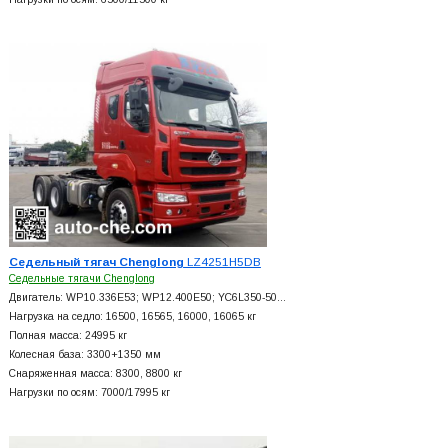
Седельный тягач Chenglong
LZ4251H5DB
Седельные тягачи Chenglong
Двигатель: WP10.336E53; WP12.400E50; YC6L350-50…
Нагрузка на седло: 16500, 16565, 16000, 16065 кг
Полная масса: 24995 кг
Колесная база: 3300+
1350 мм
Снаряженная масса: 8300, 8800 кг
Нагрузки по осям: 7000/17995 кг