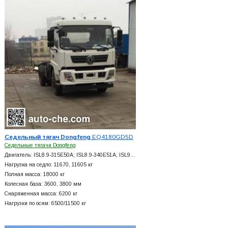
Седельный тягач Dongfeng
EQ4180GD5D
Седельные тягачи Dongfeng
Двигатель: ISL8.9-315E50A; ISL8.9-340E51A; ISL9…
Нагрузка на седло: 11670, 11605 кг
Полная масса: 18000 кг
Колесная база: 3600, 3800 мм
Снаряженная масса: 6200 кг
Нагрузки по осям: 6500/11500 кг