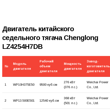
Двигатель китайского
седельного тягача Chenglong
LZ4254H7DB
Рабочий
Завод-
Модель
Мощность
№
объем
изготовитель
двигателя
двигателя
двигателя
двигателя
276 кВт
Weichai Power
1
WP10H375E50
9500 куб.см
(376 л.с.)
Co., Ltd.
368 кВт
Weichai Power
2
WP13.500E501
12540 куб.см
(501 л.с.)
Co., Ltd.