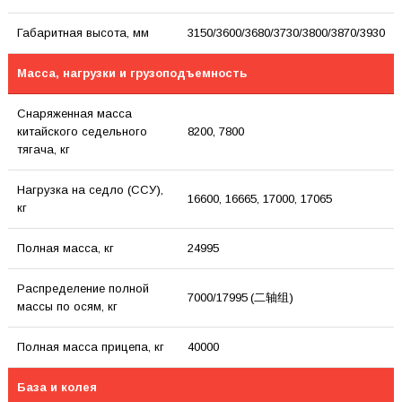
Габаритная высота, мм
3150/3600/3680/3730/3800/3870/3930
Масса, нагрузки и грузоподъемность
Снаряженная масса
китайского седельного
8200, 7800
тягача, кг
Нагрузка на седло (ССУ),
16600, 16665, 17000, 17065
кг
Полная масса, кг
24995
Распределение полной
7000/17995 (二轴组)
массы по осям, кг
Полная масса прицепа, кг
40000
База и колея