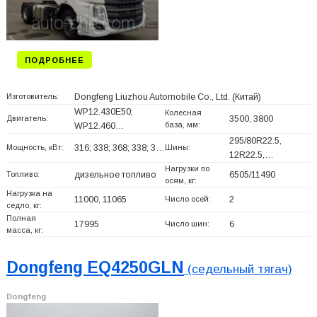
ПОДРОБНЕЕ
Изготовитель:
Dongfeng Liuzhou Automobile Co., Ltd.
(Китай)
WP12.430E50;
Колесная
Двигатель:
3500, 3800
база, мм:
WP12.460…
295/80R22.5,
Мощность, кВт:
316; 338; 368; 338; 3…
Шины:
12R22.5,…
Нагрузки по
Топливо:
дизельное топливо
6505/11490
осям, кг:
Нагрузка на
11000, 11065
Число осей:
2
седло, кг:
Полная
17995
Число шин:
6
масса, кг:
Dongfeng EQ4250GLN
(седельный тягач)
Dongfeng