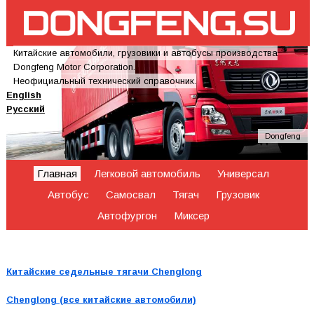
Китайские автомобили, грузовики и автобусы производства
Dongfeng Motor Corporation.
Неофициальный технический справочник.
English
Русский
Dongfeng
Главная
Легковой автомобиль
Универсал
Автобус
Самосвал
Тягач
Грузовик
Автофургон
Миксер
Китайские седельные тягачи Chenglong
Chenglong (все китайские автомобили)