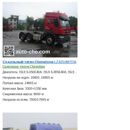
Седельный тягач Chenglong
LZ4250M7DA
Седельные тягачи Chenglong
Двигатель: ISL9.5-350E40A; ISL9.5-385E40A; ISL9…
Нагрузка на седло: 16800, 16865 кг
Полная масса: 24995 кг
Колесная база: 3300+
1350 мм
Снаряженная масса: 8000 кг
Нагрузки по осям: 7000/17995 кг