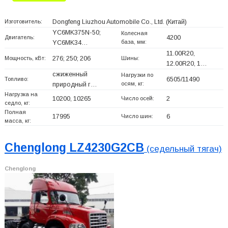
Изготовитель:
Dongfeng Liuzhou Automobile Co., Ltd.
(Китай)
YC6MK375N-50;
Колесная
Двигатель:
4200
база, мм:
YC6MK34…
11.00R20,
Мощность, кВт:
276; 250; 206
Шины:
12.00R20, 1…
сжиженный
Нагрузки по
Топливо:
6505/11490
осям, кг:
природный г…
Нагрузка на
10200, 10265
Число осей:
2
седло, кг:
Полная
17995
Число шин:
6
масса, кг:
Chenglong LZ4230G2CB
(седельный тягач)
Chenglong