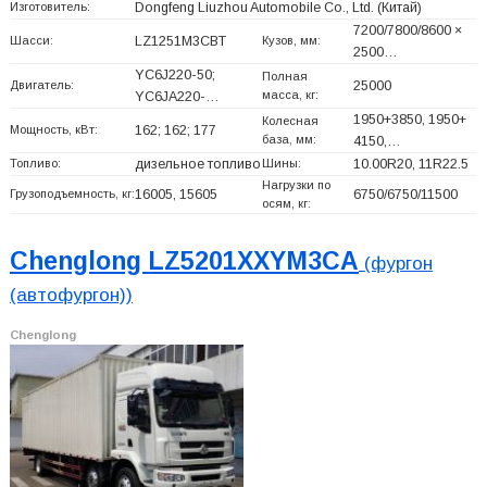
Изготовитель:
Dongfeng Liuzhou Automobile Co., Ltd.
(Китай)
7200/7800/8600 ×
Шасси:
LZ1251M3CBT
Кузов, мм:
2500…
YC6J220-50;
Полная
Двигатель:
25000
масса, кг:
YC6JA220-…
1950+
3850, 1950+
Колесная
Мощность, кВт:
162; 162; 177
база, мм:
4150,…
Топливо:
дизельное топливо
Шины:
10.00R20, 11R22.5
Нагрузки по
Грузоподъемность, кг:
16005, 15605
6750/6750/11500
осям, кг:
Chenglong LZ5201XXYM3CA
(фургон
(автофургон))
Chenglong