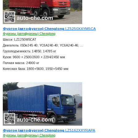
Фургон (автофургон) Chenglong
LZ5250XXYM5CA
Фургоны (автофургоны) Chenglong
Шасси: LZ1250M5CAT
Двигатель: ISDe245 40; YC6A240-40; YC6A240-46; …
Грузоподъемность: 14850, 14785 кг
Кузов: 9600 × 2500/2600 × 2294/2450 мм
Полная масса: 24900 кг
Колесная база: 1800+
5600, 1950+
5450 мм
Фургон (автофургон) Chenglong
LZ5162XXYRAPA
Фургоны (автофургоны) Chenglong