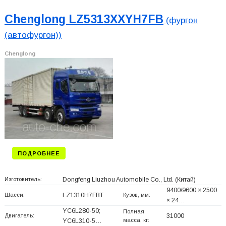
Chenglong LZ5313XXYH7FB
(фургон
(автофургон))
Chenglong
ПОДРОБНЕЕ
Изготовитель:
Dongfeng Liuzhou Automobile Co., Ltd.
(Китай)
9400/9600 × 2500
Шасси:
LZ1310H7FBT
Кузов, мм:
× 24…
YC6L280-50;
Полная
Двигатель:
31000
масса, кг:
YC6L310-5…