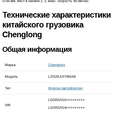
5700 мм, мест в кабине 2, 3, макс. скорость 90 км/час.
Технические характеристики
китайского грузовика
Chenglong
Общая информация
Марка
Chenglong
Модель
LZ5161XXYM3AB
Тип
Фургон (автофургон)
LGGR2AG3×××××××××
VIN
LGGR2AG4×××××××××