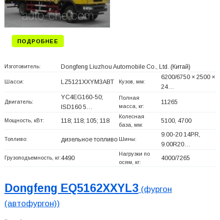
ПОДРОБНЕЕ
Изготовитель:
Dongfeng Liuzhou Automobile Co., Ltd.
(Китай)
6200/6750 × 2500 ×
Шасси:
LZ5121XXYM3ABT
Кузов, мм:
24…
YC4EG160-50;
Полная
Двигатель:
11265
масса, кг:
ISD160 5…
Колесная
Мощность, кВт:
118; 118; 105; 118
5100, 4700
база, мм:
9.00-20 14PR,
Топливо:
дизельное топливо
Шины:
9.00R20…
Нагрузки по
Грузоподъемность, кг:
4490
4000/7265
осям, кг:
Dongfeng EQ5162XXYL3
(фургон
(автофургон))