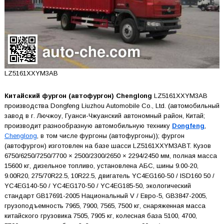
LZ5161XXYM3AB
Китайский фургон (автофургон) Chenglong
LZ5161XXYM3AB
производства Dongfeng Liuzhou Automobile Co., Ltd. (автомобильный
завод в г. Лючжоу, Гуанси-Чжуанский автономный район, Китай;
производит разнообразную автомобильную технику
Dongfeng
,
Chenglong
, в том числе фургоны (автофургоны)); фургон
(автофургон) изготовлен на базе шасси LZ5161XXYM3ABT. Кузов
6750/6250/7250/7700 × 2500/2300/2650 × 2294/2450 мм, полная масса
15600 кг, дизельное топливо, установлена АБС, шины 9.00-20,
9.00R20, 275/70R22.5, 10R22.5, двигатель YC4EG160-50 / ISD160 50 /
YC4EG140-50 / YC4EG170-50 / YC4EG185-50, экологический
стандарт GB17691-2005 Национальный V / Евро-5, GB3847-2005,
грузоподъемность 7965, 7900, 7565, 7500 кг, снаряженная масса
китайского грузовика 7505, 7905 кг, колесная база 5100, 4700,