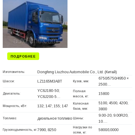
ПОДРОБНЕЕ
Изготовитель:
Dongfeng Liuzhou Automobile Co., Ltd.
(Китай)
6750/5750/4950 ×
Шасси:
LZ1165M3ABT
Кузов, мм:
2500…
YC6J180-50;
Полная
Двигатель:
15800
масса, кг:
YC6J200-5…
5100, 4500, 4200,
Колесная
Мощность, кВт:
132; 147; 155; 147
база, мм:
3800
9.00-20, 9.00R20,
Топливо:
дизельное топливо
Шины:
10.…
Нагрузки по
Грузоподъемность, кг:
7990, 8250
5800/10000
осям, кг: