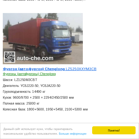
Фургон (автофургон) Chenglong
LZ5250XXYM3CB
Фургоны (автофургоны) Chenglong
Шасси: LZ1250M3CBT
Двигатель: YC6J220-50; YC6JA220-50
Грузоподъемность: 14490 кг
Кузов: 9600/9700 × 2500 × 2294/2450/2500 мм
Полная масса: 25000 кг
Колесная база: 1800+
5600, 1950+
5450, 2100+
5300 мм
Данный сайт использует куки, чтобы гарантировать
Понятно!
максимальное удобство пользователям.
Больше информации