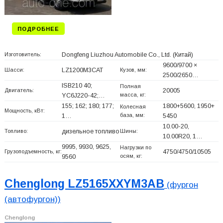
ПОДРОБНЕЕ
Изготовитель:
Dongfeng Liuzhou Automobile Co., Ltd.
(Китай)
9600/9700 ×
Шасси:
LZ1200M3CAT
Кузов, мм:
2500/2650…
ISB210 40;
Полная
Двигатель:
20005
масса, кг:
YC6J220-42;…
155; 162; 180; 177;
1800+
5600, 1950+
Колесная
Мощность, кВт:
база, мм:
1…
5450
10.00-20,
Топливо:
дизельное топливо
Шины:
10.00R20, 1…
9995, 9930, 9625,
Нагрузки по
Грузоподъемность, кг:
4750/4750/10505
осям, кг:
9560
Chenglong LZ5165XXYM3AB
(фургон
(автофургон))
Chenglong