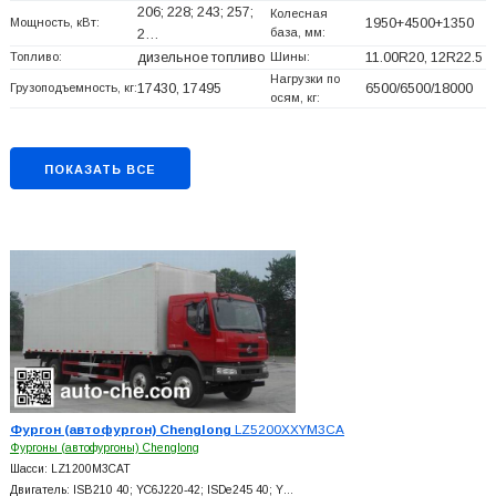
206; 228; 243; 257;
Колесная
Мощность, кВт:
1950+
4500+
1350
база, мм:
2…
Топливо:
дизельное топливо
Шины:
11.00R20, 12R22.5
Нагрузки по
Грузоподъемность, кг:
17430, 17495
6500/6500/18000
осям, кг:
ПОКАЗАТЬ ВСЕ
Фургон (автофургон) Chenglong
LZ5200XXYM3CA
Фургоны (автофургоны) Chenglong
Шасси: LZ1200M3CAT
Двигатель: ISB210 40; YC6J220-42; ISDe245 40; Y…