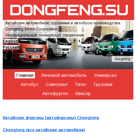
Китайские автомобили, грузовики и автобусы производства
Dongfeng Motor Corporation.
Неофициальный технический справочник.
English
Русский
Dongfeng
Главная
Легковой автомобиль
Универсал
Автобус
Самосвал
Тягач
Грузовик
Автофургон
Миксер
Китайские фургоны (автофургоны) Chenglong
Chenglong (все китайские автомобили)