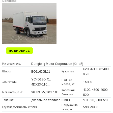
Dongfeng
ПОДРОБНЕЕ
Изготовитель:
Dongfeng Motor Corporation
(Китай)
6200/6800 × 2400
Шасси:
EQ1162GLJ1
Кузов, мм:
× 23…
YC4D130-41;
Полная
Двигатель:
15800
масса, кг:
4DX23-110…
4100, 4500, 4900,
Колесная
Мощность, кВт:
96; 83; 95; 103; 103
база, мм:
520…
Топливо:
дизельное топливо
Шины:
9.00-20, 9.00R20
Нагрузки по
Грузоподъемность, кг:
9900
5900/9900
осям, кг: