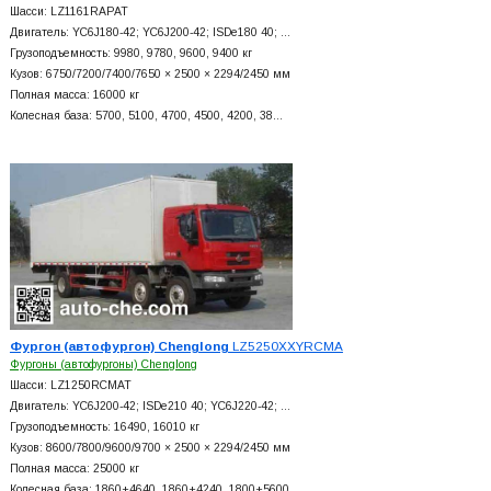
Шасси: LZ1161RAPAT
Двигатель: YC6J180-42; YC6J200-42; ISDe180 40; …
Грузоподъемность: 9980, 9780, 9600, 9400 кг
Кузов: 6750/7200/7400/7650 × 2500 × 2294/2450 мм
Полная масса: 16000 кг
Колесная база: 5700, 5100, 4700, 4500, 4200, 38…
Фургон (автофургон) Chenglong
LZ5250XXYRCMA
Фургоны (автофургоны) Chenglong
Шасси: LZ1250RCMAT
Двигатель: YC6J200-42; ISDe210 40; YC6J220-42; …
Грузоподъемность: 16490, 16010 кг
Кузов: 8600/7800/9600/9700 × 2500 × 2294/2450 мм
Полная масса: 25000 кг
Колесная база: 1860+
4640, 1860+
4240, 1800+
5600,…