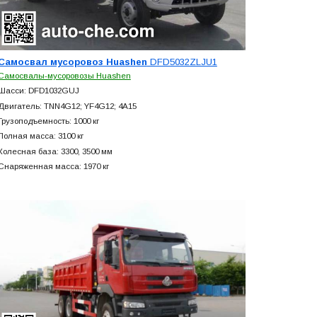
Самосвал мусоровоз Huashen
DFD5032ZLJU1
Самосвалы-мусоровозы Huashen
Шасси: DFD1032GUJ
Двигатель: TNN4G12; YF4G12; 4A15
Грузоподъемность: 1000 кг
Полная масса: 3100 кг
Колесная база: 3300, 3500 мм
Снаряженная масса: 1970 кг