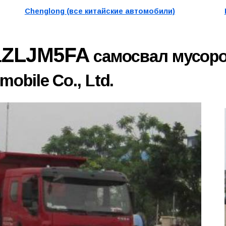
Chenglong (все китайские автомобили)
1ZLJM5FA
самосвал мусоро
obile Co., Ltd.