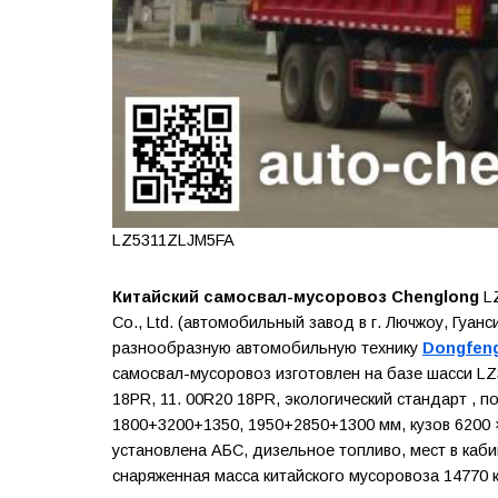
LZ5311ZLJM5FA
Китайский самосвал-мусоровоз Chenglong
LZ
Co., Ltd. (автомобильный завод в г. Лючжоу, Гуа
разнообразную автомобильную технику
Dongfen
самосвал-мусоровоз изготовлен на базе шасси LZ
18PR, 11. 00R20 18PR, экологический стандарт , п
1800+3200+1350, 1950+2850+1300 мм, кузов 6200 ×
установлена АБС, дизельное топливо, мест в каби
снаряженная масса китайского мусоровоза 14770 кг,