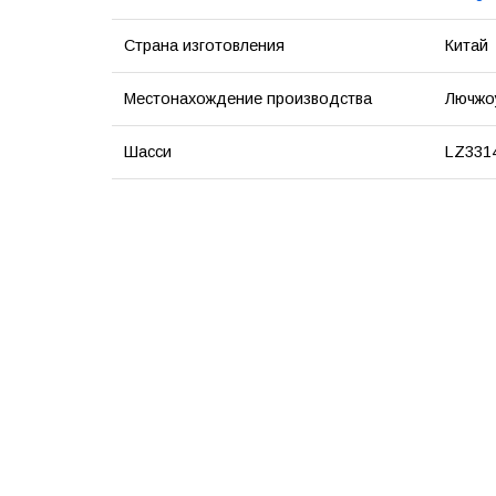
Страна изготовления
Китай
Местонахождение производства
Лючжоу
Шасси
LZ331