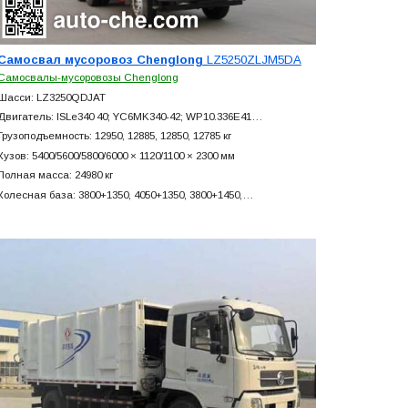
Самосвал мусоровоз Chenglong
LZ5250ZLJM5DA
Самосвалы-мусоровозы Chenglong
Шасси: LZ3250QDJAT
Двигатель: ISLe340 40; YC6MK340-42; WP10.336E41…
Грузоподъемность: 12950, 12885, 12850, 12785 кг
Кузов: 5400/5600/5800/6000 × 1120/1100 × 2300 мм
Полная масса: 24980 кг
Колесная база: 3800+
1350, 4050+
1350, 3800+
1450,…