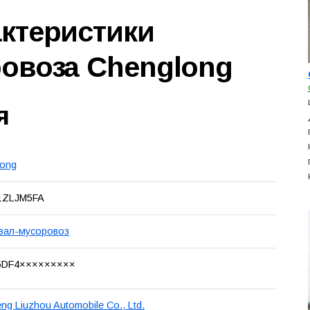
актеристики
ровоза Chenglong
я
long
1ZLJM5FA
вал-мусоровоз
DF4×××××××××
ng Liuzhou Automobile Co., Ltd.