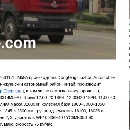
5311ZLJM5FA производства Dongfeng Liuzhou Automobile
нси-Чжуанский автономный район, Китай; производит
g
,
Chenglong
, в том числе самосвалы-мусоровозы);
3314M5FAT. Шины 12.00-20 18PR, 12.00R20 18PR, 11.00-20
олная масса 31000 кг, колесная база 1800+3000+1350,
 1345 × 2300 мм, грузоподъемность 16100, 16035 кг,
не 2, 3, двигатель WP10.336E40 / YC6MK350-40,
 макс. скорость 75 км/час.