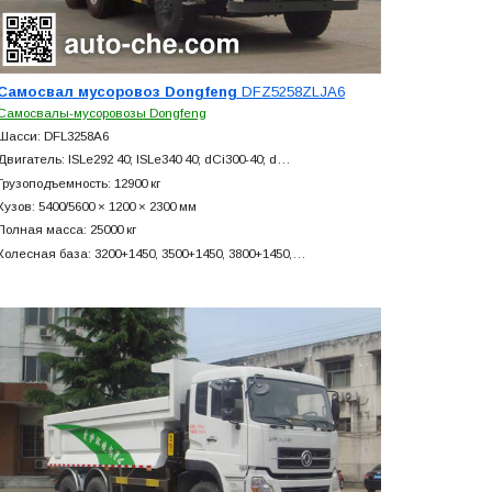
Самосвал мусоровоз Dongfeng
DFZ5258ZLJA6
Самосвалы-мусоровозы Dongfeng
Шасси: DFL3258A6
Двигатель: ISLe292 40; ISLe340 40; dCi300-40; d…
Грузоподъемность: 12900 кг
Кузов: 5400/5600 × 1200 × 2300 мм
Полная масса: 25000 кг
Колесная база: 3200+
1450, 3500+
1450, 3800+
1450,…