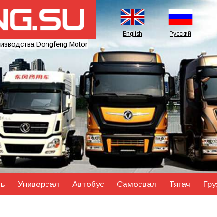
English
Русский
оизводства Dongfeng Motor
ль
Универсал
Автобус
Самосвал
Тягач
Гру