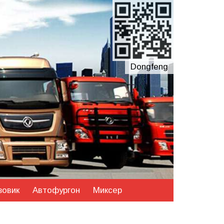
Dongfeng
зовик
Автофургон
Миксер