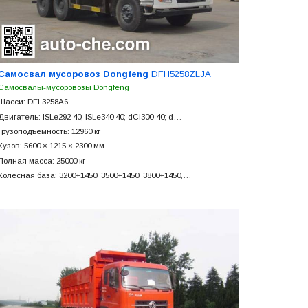
Самосвал мусоровоз Dongfeng
DFH5258ZLJA
Самосвалы-мусоровозы Dongfeng
Шасси: DFL3258A6
Двигатель: ISLe292 40; ISLe340 40; dCi300-40; d…
Грузоподъемность: 12960 кг
Кузов: 5600 × 1215 × 2300 мм
Полная масса: 25000 кг
Колесная база: 3200+
1450, 3500+
1450, 3800+
1450,…