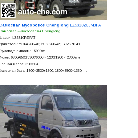
Самосвал мусоровоз Chenglong
LZ5310ZLJM3FA
Самосвалы-мусоровозы Chenglong
Шасси: LZ3310REFAT
Двигатель: YC6A260-40; YC6L260-42; ISDe270 40; …
Грузоподъемность: 15990 кг
Кузов: 6800/6500/6300/6000 × 1230/1200 × 2300 мм
Полная масса: 31000 кг
Колесная база: 1800+
3500+
1300, 1800+
3500+
1350, …