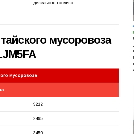
дизельное топливо
итайского мусоровоза
LJM5FA
кого мусоровоза
за
9212
2495
3450