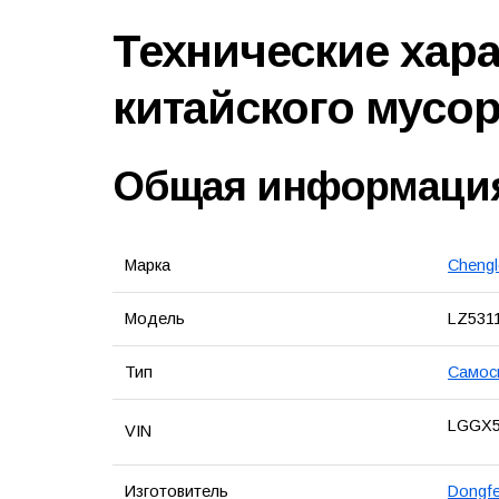
Технические хар
китайского мусо
Общая информаци
Марка
Cheng
Модель
LZ531
Тип
Самос
LGGX5
VIN
Изготовитель
Dongfe