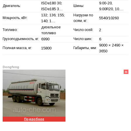
ISDe180 30;
9.00-20,
Двигатель:
Шины:
ISDe185 3…
9.00R20, 10.…
132; 136; 155;
Нагрузки по
Мощность, кВт:
5540/10260
140; 1…
осям, кг:
дизельное
Топливо:
Число осей:
2
топливо
Грузоподъемность, кг:
6990
Число шин:
6
9000 × 2490 ×
Полная масса, кг:
15800
Габариты, мм:
3650
Dongfeng
31
Подробнее