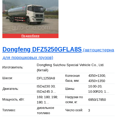
Подробнее
Dongfeng DFZ5250GFLA8S
(автоцистерна
для порошковых грузов)
Dongfeng Suizhou Special Vehicle Co., Ltd.
Изготовитель:
(Китай)
4350+
1300,
Колесная
Шасси:
DFL1250A8
база, мм:
4350+
1350
ISDe230 30;
10.00-20,
Двигатель:
Шины:
ISDe245 3…
10.00R20, 1…
169; 180; 198;
Нагрузки по
Мощность, кВт:
6950/17850
180; 1…
осям, кг:
дизельное
Топливо:
Число осей:
3
топливо