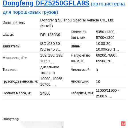
Dongfeng DFZ5250GFLA9S
(автоцистерна
для порошковых грузов)
Dongfeng Suizhou Special Vehicle Co., Ltd.
Изготовитель:
(Китай)
5350+
1300,
Колесная
Шасси:
DFL1250A9
база, мм:
5700+
1300
ISDe230 30;
10.00-20,
Двигатель:
Шины:
ISDe245 3…
10.00R20, 1…
169; 180; 198;
6920/17880 ,
Нагрузки по
Мощность, кВт:
180; 1…
осям, кг:
6990/178…
дизельное
Топливо:
Число осей:
3
топливо
10900, 10965,
Грузоподъемность, кг:
Число шин:
10
10700, …
11000/11960 ×
Полная масса, кг:
24800
Габариты, мм:
2500 × …
Dongfeng
32