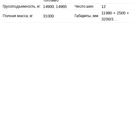
топливо
Грузоподъемность, кг:
14900, 14965
Число шин:
12
11980 × 2500 ×
Полная масса, кг:
31000
Габариты, мм:
3200/3…