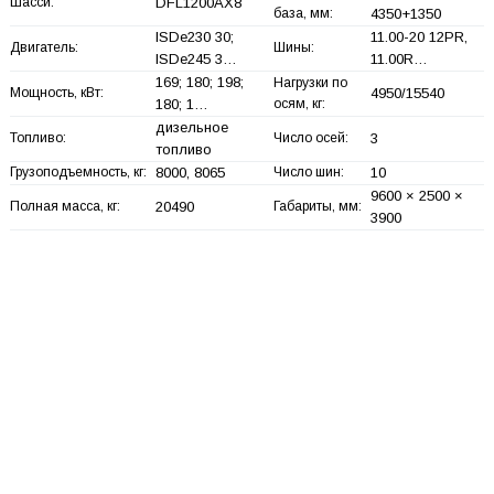
Шасси:
DFL1200AX8
база, мм:
4350+
1350
ISDe230 30;
11.00-20 12PR,
Двигатель:
Шины:
ISDe245 3…
11.00R…
169; 180; 198;
Нагрузки по
Мощность, кВт:
4950/15540
180; 1…
осям, кг:
дизельное
Топливо:
Число осей:
3
топливо
Грузоподъемность, кг:
8000, 8065
Число шин:
10
9600 × 2500 ×
Полная масса, кг:
20490
Габариты, мм:
3900