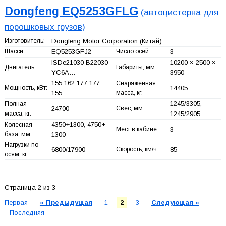
Dongfeng EQ5253GFLG
(автоцистерна для
порошковых грузов)
Изготовитель:
Dongfeng Motor Corporation
(Китай)
Шасси:
EQ5253GFJ2
Число осей:
3
ISDe21030 B22030
10200 × 2500 ×
Двигатель:
Габариты, мм:
YC6A…
3950
155 162 177 177
Снаряженная
Мощность, кВт:
14405
155
масса, кг:
1245/3305,
Полная
24700
Свес, мм:
масса, кг:
1245/2905
4350+
1300, 4750+
Колесная
Мест в кабине:
3
база, мм:
1300
Нагрузки по
6800/17900
Скорость, км/ч:
85
осям, кг:
Страница 2 из 3
Первая
« Предыдущая
1
2
3
Следующая »
Последняя