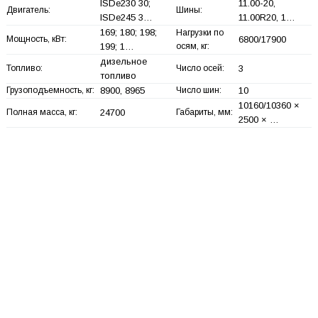
ISDe230 30;
11.00-20,
Двигатель:
Шины:
ISDe245 3…
11.00R20, 1…
169; 180; 198;
Нагрузки по
Мощность, кВт:
6800/17900
199; 1…
осям, кг:
дизельное
Топливо:
Число осей:
3
топливо
Грузоподъемность, кг:
8900, 8965
Число шин:
10
10160/10360 ×
Полная масса, кг:
24700
Габариты, мм:
2500 × …