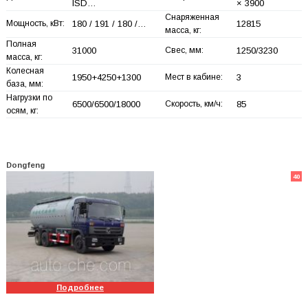
ISD…
× 3900
Снаряженная
Мощность, кВт:
180 / 191 / 180 /…
12815
масса, кг:
Полная
31000
Свес, мм:
1250/3230
масса, кг:
Колесная
1950+
4250+
1300
Мест в кабине:
3
база, мм:
Нагрузки по
6500/6500/18000
Скорость, км/ч:
85
осям, кг:
Dongfeng
40
Подробнее