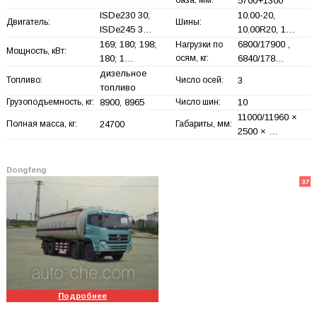
база, мм:
5700+
1300
ISDe230 30;
10.00-20,
Двигатель:
Шины:
ISDe245 3…
10.00R20, 1…
169; 180; 198;
6800/17900 ,
Нагрузки по
Мощность, кВт:
180; 1…
осям, кг:
6840/178…
дизельное
Топливо:
Число осей:
3
топливо
Грузоподъемность, кг:
8900, 8965
Число шин:
10
11000/11960 ×
Полная масса, кг:
24700
Габариты, мм:
2500 × …
Dongfeng
37
Подробнее