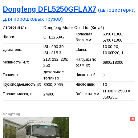
Dongfeng DFL5250GFLAX7
(автоцистерна
для порошковых грузов)
Изготовитель:
Dongfeng Motor Co., Ltd.
(Китай)
5350+
1300,
Колесная
Шасси:
DFL1250A7
база, мм:
5700+
1300
ISLe290 30;
10.00-20,
Двигатель:
Шины:
ISLe315 3…
10.00R20, 1…
213; 232; 239;
Нагрузки по
Мощность, кВт:
6900/18000
250
осям, кг:
дизельное
Топливо:
Число осей:
3
топливо
Грузоподъемность, кг:
8900, 8965
Число шин:
10
11000 × 2500 ×
Полная масса, кг:
24900
Габариты, мм:
3500/3…
Dongfeng
29