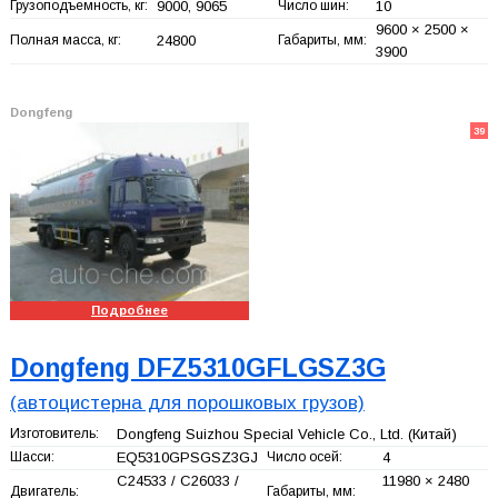
Грузоподъемность, кг:
9000, 9065
Число шин:
10
9600 × 2500 ×
Полная масса, кг:
24800
Габариты, мм:
3900
Dongfeng
39
Подробнее
Dongfeng DFZ5310GFLGSZ3G
(автоцистерна для порошковых грузов)
Изготовитель:
Dongfeng Suizhou Special Vehicle Co., Ltd.
(Китай)
Шасси:
EQ5310GPSGSZ3GJ
Число осей:
4
C24533 / C26033 /
11980 × 2480
Двигатель:
Габариты, мм: