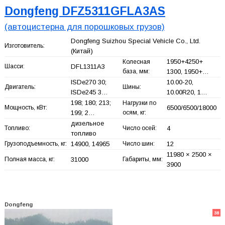
Dongfeng DFZ5311GFLA3AS
(автоцистерна для порошковых грузов)
Dongfeng Suizhou Special Vehicle Co., Ltd.
Изготовитель:
(Китай)
1950+
4250+
Колесная
Шасси:
DFL1311A3
база, мм:
1300, 1950+
…
ISDe270 30;
10.00-20,
Двигатель:
Шины:
ISDe245 3…
10.00R20, 1…
198; 180; 213;
Нагрузки по
Мощность, кВт:
6500/6500/18000
199; 2…
осям, кг:
дизельное
Топливо:
Число осей:
4
топливо
Грузоподъемность, кг:
14900, 14965
Число шин:
12
11980 × 2500 ×
Полная масса, кг:
31000
Габариты, мм:
3900
Dongfeng
38