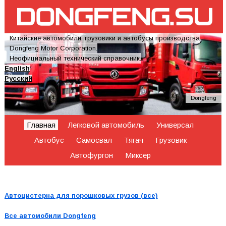
Китайские автомобили, грузовики и автобусы производства
Dongfeng Motor Corporation.
Неофициальный технический справочник.
English
Русский
Dongfeng
Главная
Легковой автомобиль
Универсал
Автобус
Самосвал
Тягач
Грузовик
Автофургон
Миксер
Автоцистерна для порошковых грузов (все)
Все автомобили
Dongfeng