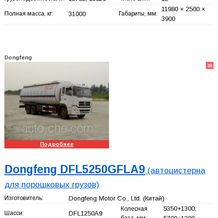
11980 × 2500 ×
Полная масса, кг:
31000
Габариты, мм:
3900
Dongfeng
36
Подробнее
Dongfeng DFL5250GFLA9
(автоцистерна
для порошковых грузов)
Изготовитель:
Dongfeng Motor Co., Ltd.
(Китай)
5350+
1300,
Колесная
Шасси:
DFL1250A9