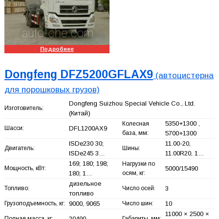
Подробнее
Dongfeng DFZ5200GFLAX9
(автоцистерна
для порошковых грузов)
Dongfeng Suizhou Special Vehicle Co., Ltd.
Изготовитель:
(Китай)
5350+
1300 ,
Колесная
Шасси:
DFL1200AX9
база, мм:
5700+
1300
ISDe230 30;
11.00-20,
Двигатель:
Шины:
ISDe245 3…
11.00R20, 1…
169; 180; 198;
Нагрузки по
Мощность, кВт:
5000/15490
180; 1…
осям, кг:
дизельное
Топливо:
Число осей:
3
топливо
Грузоподъемность, кг:
9000, 9065
Число шин:
10
11000 × 2500 ×
Полная масса, кг:
20490
Габариты, мм: