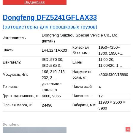
Подробнее
Dongfeng DFZ5241GFLAX33
(автоцистерна для порошковых грузов)
Dongfeng Suizhou Special Vehicle Co., Ltd.
Изготовитель:
(Китай)
1950+
4250+
Колесная
Шасси:
DFL1241AX33
база, мм:
1300, 1950+
…
ISDe270 30;
11.00-20,
Двигатель:
Шины:
ISDe285 3…
11.00R20, 1…
198; 210; 213;
Нагрузки по
Мощность, кВт:
4300/4300/15890
232; 2…
осям, кг:
дизельное
Топливо:
Число осей:
4
топливо
Грузоподъемность, кг:
9000, 9065
Число шин:
12
11980 × 2500 ×
Полная масса, кг:
24490
Габариты, мм:
3900
Dongfeng
35