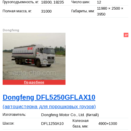
Грузоподъемность, кг:
18300, 18235
Число шин:
12
11980 × 2500 ×
Полная масса, кг:
31000
Габариты, мм:
3950
Dongfeng
27
Подробнее
Dongfeng DFL5250GFLAX10
(автоцистерна для порошковых грузов)
Изготовитель:
Dongfeng Motor Co., Ltd.
(Китай)
Колесная
Шасси:
DFL1250A10
4900+
1300
база, мм: