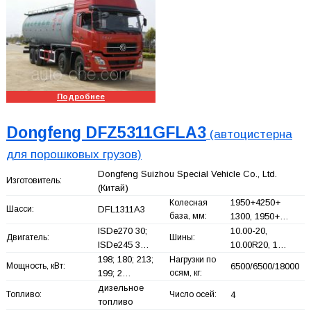
Подробнее
Dongfeng DFZ5311GFLA3
(автоцистерна
для порошковых грузов)
Dongfeng Suizhou Special Vehicle Co., Ltd.
Изготовитель:
(Китай)
1950+
4250+
Колесная
Шасси:
DFL1311A3
база, мм:
1300, 1950+
…
ISDe270 30;
10.00-20,
Двигатель:
Шины:
ISDe245 3…
10.00R20, 1…
198; 180; 213;
Нагрузки по
Мощность, кВт:
6500/6500/18000
199; 2…
осям, кг:
дизельное
Топливо:
Число осей:
4
топливо