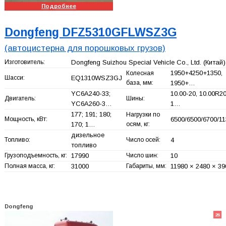
Подробнее
Dongfeng DFZ5310GFLWSZ3G
(автоцистерна для порошковых грузов)
Изготовитель:
Dongfeng Suizhou Special Vehicle Co., Ltd.
(Китай)
1950+
4250+
1350,
Колесная
Шасси:
EQ1310WSZ3GJ
база, мм:
1950+
…
YC6A240-33;
10.00-20, 10.00R20
Двигатель:
Шины:
YC6A260-3…
1…
177; 191; 180;
Нагрузки по
Мощность, кВт:
6500/6500/6700/1
170; 1…
осям, кг:
дизельное
Топливо:
Число осей:
4
топливо
Грузоподъемность, кг:
17990
Число шин:
10
Полная масса, кг:
31000
Габариты, мм:
11980 × 2480 × 39
Dongfeng
26