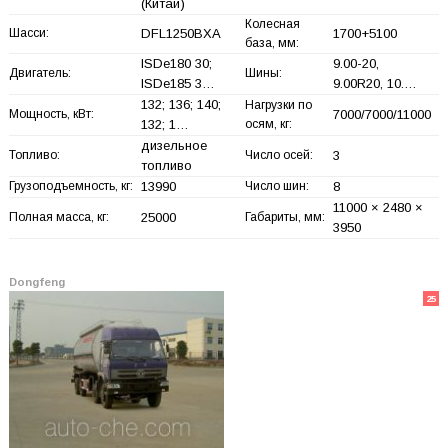
(Китай)
Колесная
Шасси:
DFL1250BXA
1700+
5100
база, мм:
ISDe180 30;
9.00-20,
Двигатель:
Шины:
ISDe185 3…
9.00R20, 10.…
132; 136; 140;
Нагрузки по
Мощность, кВт:
7000/7000/11000
132; 1…
осям, кг:
дизельное
Топливо:
Число осей:
3
топливо
Грузоподъемность, кг:
13990
Число шин:
8
11000 × 2480 ×
Полная масса, кг:
25000
Габариты, мм:
3950
Dongfeng
25