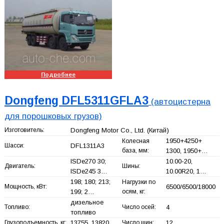
Подробнее
Dongfeng DFL5311GFLA3
(автоцистерна
для порошковых грузов)
Изготовитель:
Dongfeng Motor Co., Ltd.
(Китай)
1950+
4250+
Колесная
Шасси:
DFL1311A3
база, мм:
1300, 1950+
…
ISDe270 30;
10.00-20,
Двигатель:
Шины:
ISDe245 3…
10.00R20, 1…
198; 180; 213;
Нагрузки по
Мощность, кВт:
6500/6500/18000
199; 2…
осям, кг:
дизельное
Топливо:
Число осей:
4
топливо
Грузоподъемность, кг:
13755, 13820
Число шин:
12