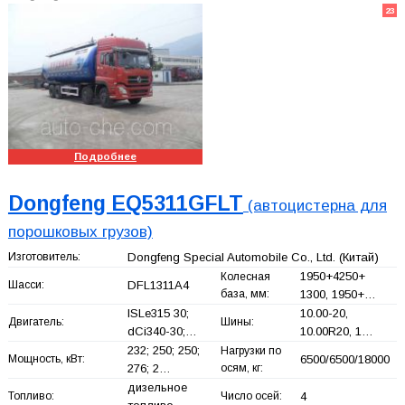
23
Подробнее
Dongfeng EQ5311GFLT
(автоцистерна для
порошковых грузов)
Изготовитель:
Dongfeng Special Automobile Co., Ltd.
(Китай)
1950+
4250+
Колесная
Шасси:
DFL1311A4
база, мм:
1300, 1950+
…
ISLe315 30;
10.00-20,
Двигатель:
Шины:
dCi340-30;…
10.00R20, 1…
232; 250; 250;
Нагрузки по
Мощность, кВт:
6500/6500/18000
276; 2…
осям, кг:
дизельное
Топливо:
Число осей:
4