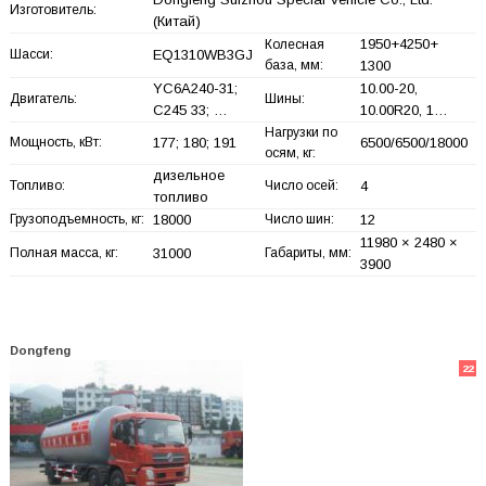
Изготовитель:
(Китай)
1950+
4250+
Колесная
Шасси:
EQ1310WB3GJ
база, мм:
1300
YC6A240-31;
10.00-20,
Двигатель:
Шины:
C245 33; …
10.00R20, 1…
Нагрузки по
Мощность, кВт:
177; 180; 191
6500/6500/18000
осям, кг:
дизельное
Топливо:
Число осей:
4
топливо
Грузоподъемность, кг:
18000
Число шин:
12
11980 × 2480 ×
Полная масса, кг:
31000
Габариты, мм:
3900
Dongfeng
22