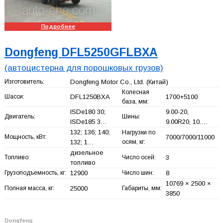
Подробнее
Dongfeng DFL5250GFLBXA
(автоцистерна для порошковых грузов)
Изготовитель:
Dongfeng Motor Co., Ltd.
(Китай)
Колесная
Шасси:
DFL1250BXA
1700+
5100
база, мм:
ISDe180 30;
9.00-20,
Двигатель:
Шины:
ISDe185 3…
9.00R20, 10.…
132; 136; 140;
Нагрузки по
Мощность, кВт:
7000/7000/11000
132; 1…
осям, кг:
дизельное
Топливо:
Число осей:
3
топливо
Грузоподъемность, кг:
12900
Число шин:
8
10769 × 2500 ×
Полная масса, кг:
25000
Габариты, мм:
3850
Dongfeng