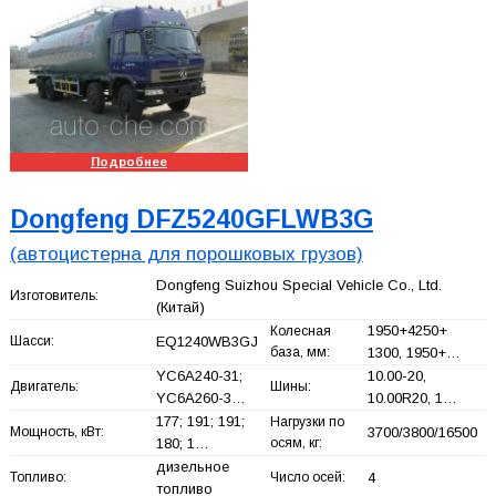
Подробнее
Dongfeng DFZ5240GFLWB3G
(автоцистерна для порошковых грузов)
Dongfeng Suizhou Special Vehicle Co., Ltd.
Изготовитель:
(Китай)
1950+
4250+
Колесная
Шасси:
EQ1240WB3GJ
база, мм:
1300, 1950+
…
YC6A240-31;
10.00-20,
Двигатель:
Шины:
YC6A260-3…
10.00R20, 1…
177; 191; 191;
Нагрузки по
Мощность, кВт:
3700/3800/16500
180; 1…
осям, кг:
дизельное
Топливо:
Число осей:
4
топливо