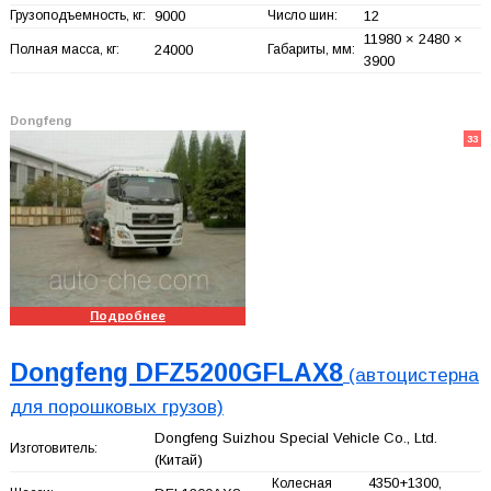
Грузоподъемность, кг:
9000
Число шин:
12
11980 × 2480 ×
Полная масса, кг:
24000
Габариты, мм:
3900
Dongfeng
33
Подробнее
Dongfeng DFZ5200GFLAX8
(автоцистерна
для порошковых грузов)
Dongfeng Suizhou Special Vehicle Co., Ltd.
Изготовитель:
(Китай)
4350+
1300,
Колесная