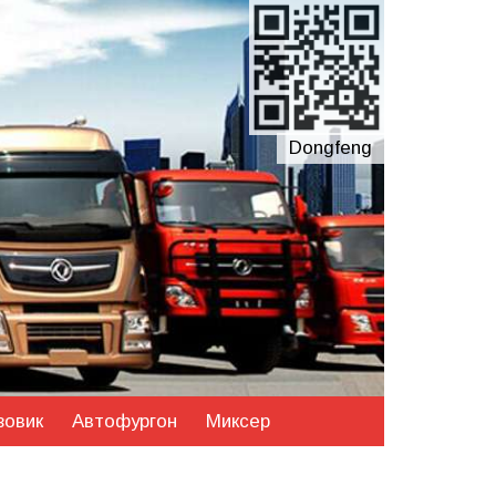
Dongfeng
зовик
Автофургон
Миксер