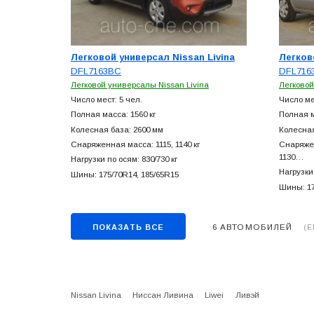
Легковой универсал Nissan Livina
Легков
DFL7163BC
DFL716
Легковой универсалы Nissan Livina
Легковой
Число мест: 5 чел.
Число ме
Полная масса: 1560 кг
Полная м
Колесная база: 2600 мм
Колесная
Снаряженная масса: 1115, 1140 кг
Снаряженн
1130…
Нагрузки по осям: 830/730 кг
Нагрузки 
Шины: 175/70R14, 185/65R15
Шины: 17
6 АВТОМОБИЛЕЙ
ПОКАЗАТЬ ВСЕ
(Е
Nissan Livina
Ниссан Ливина
Liwei
Ливэй