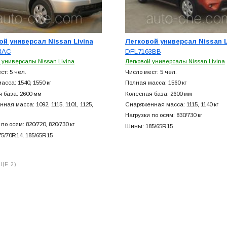
ой универсал Nissan Livina
Легковой универсал Nissan L
3AC
DFL7163BB
 универсалы Nissan Livina
Легковой универсалы Nissan Livina
ст: 5 чел.
Число мест: 5 чел.
асса: 1540, 1550 кг
Полная масса: 1560 кг
 база: 2600 мм
Колесная база: 2600 мм
ая масса: 1092, 1115, 1101, 1125,
Снаряженная масса: 1115, 1140 кг
Нагрузки по осям: 830/730 кг
по осям: 820/720, 820/730 кг
Шины: 185/65R15
5/70R14, 185/65R15
ЩЕ 2)