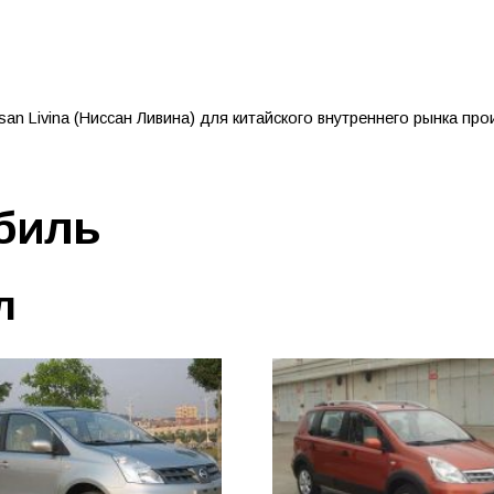
an Livina (Ниссан Ливина) для китайского внутреннего рынка п
биль
л