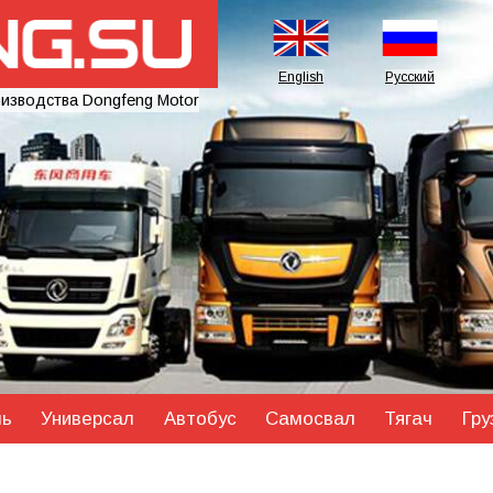
English
Русский
оизводства Dongfeng Motor
ль
Универсал
Автобус
Самосвал
Тягач
Гру