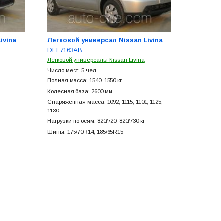
ivina
Легковой универсал Nissan Livina
DFL7163AB
Легковой универсалы Nissan Livina
Число мест: 5 чел.
Полная масса: 1540, 1550 кг
Колесная база: 2600 мм
Снаряженная масса: 1092, 1115, 1101, 1125,
1130…
Нагрузки по осям: 820/720, 820/730 кг
Шины: 175/70R14, 185/65R15