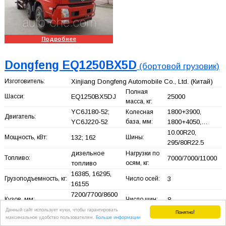
Подробнее
Dongfeng EQ1250BX5D
(бортовой грузовик)
Изготовитель:
Xinjiang Dongfeng Automobile Co., Ltd.
(Китай)
Полная
Шасси:
EQ1250BX5DJ
25000
масса, кг:
YC6J180-52;
1800+
3900,
Колесная
Двигатель:
YC6J220-52
база, мм:
1800+
4050,…
10.00R20,
Мощность, кВт:
132; 162
Шины:
295/80R22.5
дизельное
Нагрузки по
Топливо:
7000/7000/11000
топливо
осям, кг:
16385, 16295,
Грузоподъемность, кг:
Число осей:
3
16155
7200/7700/8600
Кузов, мм:
Число шин:
8
× 600 ×…
Данный сайт использует куки, чтобы гарантировать
Понятно!
максимальное удобство пользователям.
Больше информации