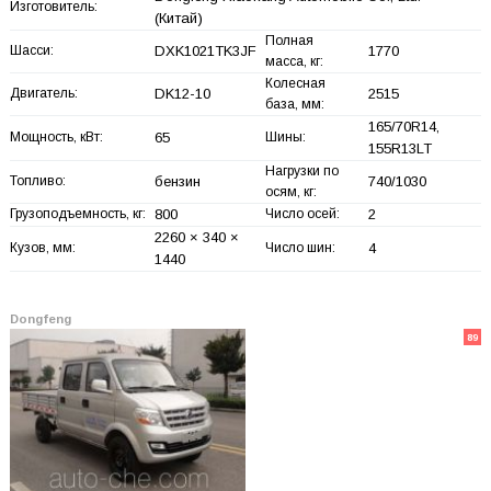
Изготовитель:
(Китай)
Полная
Шасси:
DXK1021TK3JF
1770
масса, кг:
Колесная
Двигатель:
DK12-10
2515
база, мм:
165/70R14,
Мощность, кВт:
65
Шины:
155R13LT
Нагрузки по
Топливо:
бензин
740/1030
осям, кг:
Грузоподъемность, кг:
800
Число осей:
2
2260 × 340 ×
Кузов, мм:
Число шин:
4
1440
Dongfeng
89