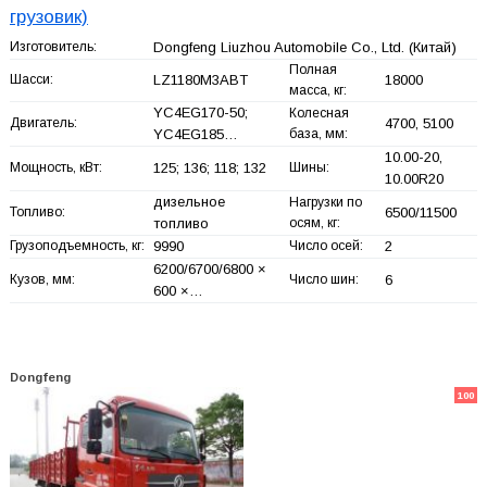
грузовик)
Изготовитель:
Dongfeng Liuzhou Automobile Co., Ltd.
(Китай)
Полная
Шасси:
LZ1180M3ABT
18000
масса, кг:
YC4EG170-50;
Колесная
Двигатель:
4700, 5100
YC4EG185…
база, мм:
10.00-20,
Мощность, кВт:
125; 136; 118; 132
Шины:
10.00R20
дизельное
Нагрузки по
Топливо:
6500/11500
топливо
осям, кг:
Грузоподъемность, кг:
9990
Число осей:
2
6200/6700/6800 ×
Кузов, мм:
Число шин:
6
600 ×…
Dongfeng
100