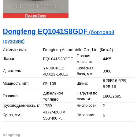
Подробнее
Dongfeng EQ1041S8GDF
(бортовой
грузовик)
Изготовитель:
Dongfeng Automobile Co., Ltd.
(Китай)
Полная
Шасси:
EQ1041SJ8GDF
4495
масса, кг:
YN38CRE1;
Колесная
Двигатель:
3300
4DX23-140E5
база, мм:
8.25R16 6PR,
Мощность, кВт:
95; 105
Шины:
8.25-16 …
дизельное
Нагрузки по
Топливо:
1800/2695
топливо
осям, кг:
Грузоподъемность, кг:
1750
Число осей:
2
4172/4200 ×
Кузов, мм:
Число шин:
6
550/400 ×…
Dongfeng