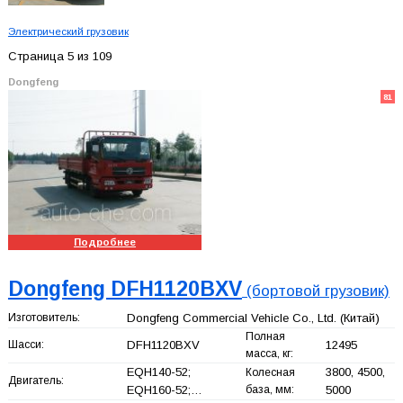
Электрический грузовик
Страница 5 из 109
Dongfeng
81
Подробнее
Dongfeng DFH1120BXV
(бортовой грузовик)
Изготовитель:
Dongfeng Commercial Vehicle Co., Ltd.
(Китай)
Полная
Шасси:
DFH1120BXV
12495
масса, кг:
EQH140-52;
3800, 4500,
Колесная
Двигатель:
EQH160-52;…
база, мм:
5000