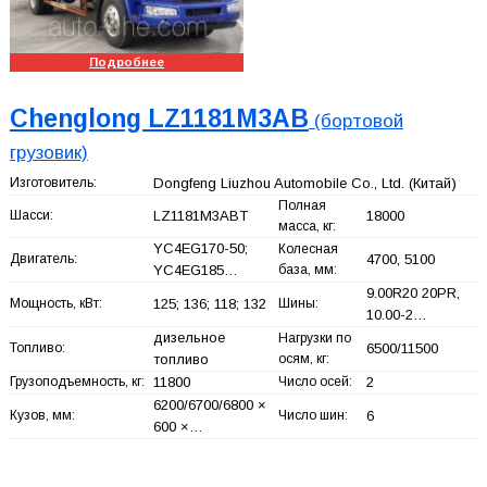
Подробнее
Chenglong LZ1181M3AB
(бортовой
грузовик)
Изготовитель:
Dongfeng Liuzhou Automobile Co., Ltd.
(Китай)
Полная
Шасси:
LZ1181M3ABT
18000
масса, кг:
YC4EG170-50;
Колесная
Двигатель:
4700, 5100
YC4EG185…
база, мм:
9.00R20 20PR,
Мощность, кВт:
125; 136; 118; 132
Шины:
10.00-2…
дизельное
Нагрузки по
Топливо:
6500/11500
топливо
осям, кг:
Грузоподъемность, кг:
11800
Число осей:
2
6200/6700/6800 ×
Кузов, мм:
Число шин:
6
600 ×…