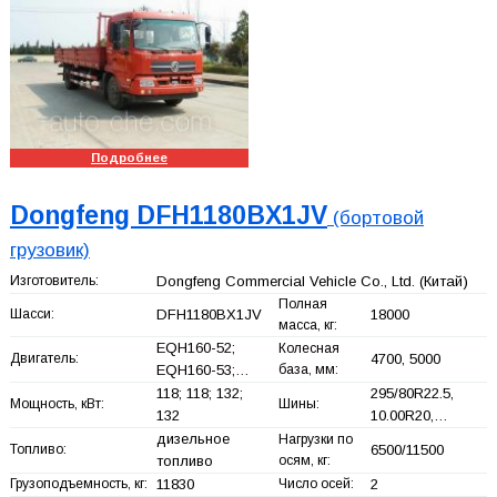
Подробнее
Dongfeng DFH1180BX1JV
(бортовой
грузовик)
Изготовитель:
Dongfeng Commercial Vehicle Co., Ltd.
(Китай)
Полная
Шасси:
DFH1180BX1JV
18000
масса, кг:
EQH160-52;
Колесная
Двигатель:
4700, 5000
EQH160-53;…
база, мм:
118; 118; 132;
295/80R22.5,
Мощность, кВт:
Шины:
132
10.00R20,…
дизельное
Нагрузки по
Топливо:
6500/11500
топливо
осям, кг:
Грузоподъемность, кг:
11830
Число осей:
2