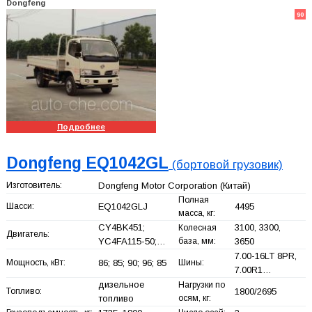
Dongfeng
90
Подробнее
Dongfeng EQ1042GL
(бортовой грузовик)
Изготовитель:
Dongfeng Motor Corporation
(Китай)
Полная
Шасси:
EQ1042GLJ
4495
масса, кг:
CY4BK451;
3100, 3300,
Колесная
Двигатель:
YC4FA115-50;…
база, мм:
3650
7.00-16LT 8PR,
Мощность, кВт:
86; 85; 90; 96; 85
Шины:
7.00R1…
дизельное
Нагрузки по
Топливо:
1800/2695
топливо
осям, кг: