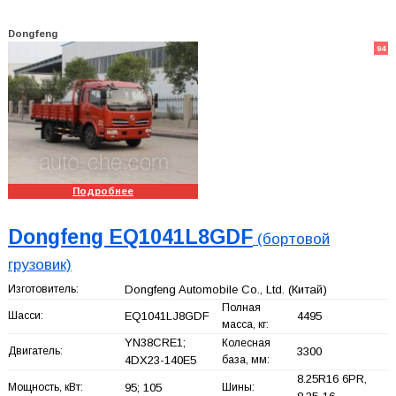
Dongfeng
94
Подробнее
Dongfeng EQ1041L8GDF
(бортовой
грузовик)
Изготовитель:
Dongfeng Automobile Co., Ltd.
(Китай)
Полная
Шасси:
EQ1041LJ8GDF
4495
масса, кг:
YN38CRE1;
Колесная
Двигатель:
3300
4DX23-140E5
база, мм:
8.25R16 6PR,
Мощность, кВт:
95; 105
Шины: