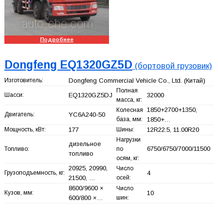
Подробнее
Dongfeng EQ1320GZ5D
(бортовой грузовик)
Изготовитель:
Dongfeng Commercial Vehicle Co., Ltd.
(Китай)
Полная
Шасси:
EQ1320GZ5DJ
32000
масса, кг:
1850+
2700+
1350,
Колесная
Двигатель:
YC6A240-50
база, мм:
1850+
…
Мощность, кВт:
177
Шины:
12R22.5, 11.00R20
Нагрузки
дизельное
6750/6750/7000/11500
Топливо:
по
топливо
осям, кг:
20925, 20990,
Число
Грузоподъемность, кг:
4
21500, …
осей:
8600/9600 ×
Число
Кузов, мм:
10
600/800 ×…
шин: