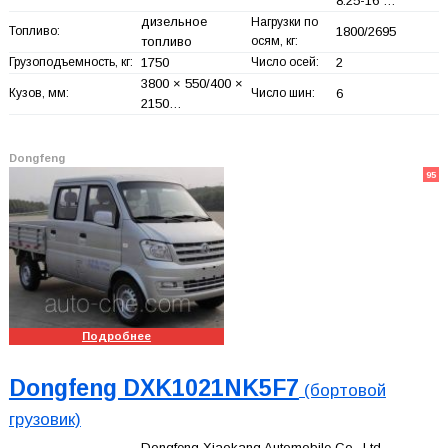
8.25-16 …
дизельное
Нагрузки по
Топливо:
1800/2695
топливо
осям, кг:
Грузоподъемность, кг:
1750
Число осей:
2
3800 × 550/400 ×
Кузов, мм:
Число шин:
6
2150…
Dongfeng
95
Подробнее
Dongfeng DXK1021NK5F7
(бортовой
грузовик)
Dongfeng Xiaokang Automobile Co., Ltd.