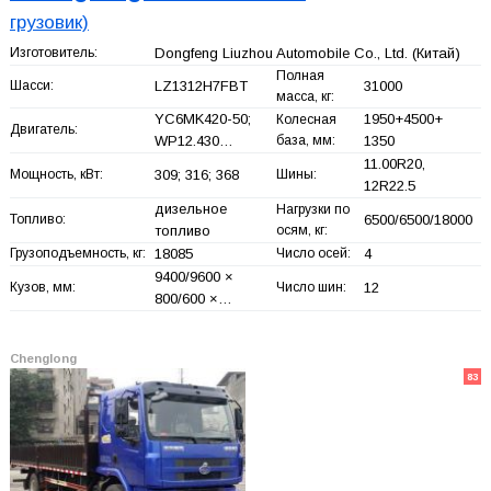
грузовик)
Изготовитель:
Dongfeng Liuzhou Automobile Co., Ltd.
(Китай)
Полная
Шасси:
LZ1312H7FBT
31000
масса, кг:
YC6MK420-50;
1950+
4500+
Колесная
Двигатель:
WP12.430…
база, мм:
1350
11.00R20,
Мощность, кВт:
309; 316; 368
Шины:
12R22.5
дизельное
Нагрузки по
Топливо:
6500/6500/18000
топливо
осям, кг:
Грузоподъемность, кг:
18085
Число осей:
4
9400/9600 ×
Кузов, мм:
Число шин:
12
800/600 ×…
Chenglong
83