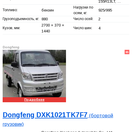
155R13LT, …
Нагрузки по
Топливо:
бензин
925/995
осям, кг:
Грузоподъемность, кг:
880
Число осей:
2
2700 × 370 ×
Кузов, мм:
Число шин:
4
1440
Dongfeng
85
Подробнее
Dongfeng DXK1021TK7F7
(бортовой
грузовик)