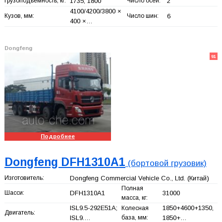
Грузоподъемность, кг:
1735, 1800
Число осей:
2
4100/4200/3800 ×
Кузов, мм:
Число шин:
6
400 ×…
Dongfeng
91
Подробнее
Dongfeng DFH1310A1
(бортовой грузовик)
Изготовитель:
Dongfeng Commercial Vehicle Co., Ltd.
(Китай)
Полная
Шасси:
DFH1310A1
31000
масса, кг:
ISL9.5-292E51A;
1850+
4600+
1350,
Колесная
Двигатель:
ISL9.…
база, мм:
1850+
…