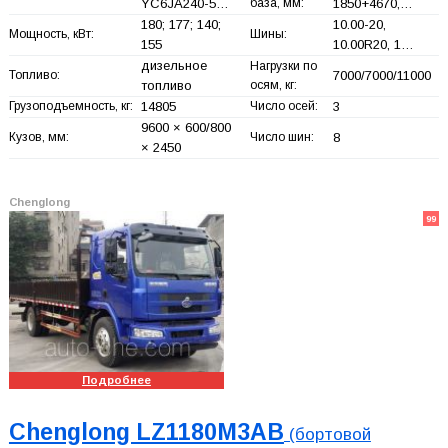
YC6JA240-5…
база, мм:
1850+
4670,…
180; 177; 140;
10.00-20,
Мощность, кВт:
Шины:
155
10.00R20, 1…
дизельное
Нагрузки по
Топливо:
7000/7000/11000
топливо
осям, кг:
Грузоподъемность, кг:
14805
Число осей:
3
9600 × 600/800
Кузов, мм:
Число шин:
8
× 2450
Chenglong
99
Подробнее
Chenglong LZ1180M3AB
(бортовой