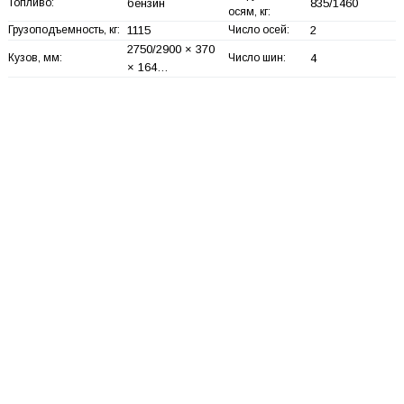
Топливо:
бензин
835/1460
осям, кг:
Грузоподъемность, кг:
1115
Число осей:
2
2750/2900 × 370
Кузов, мм:
Число шин:
4
× 164…