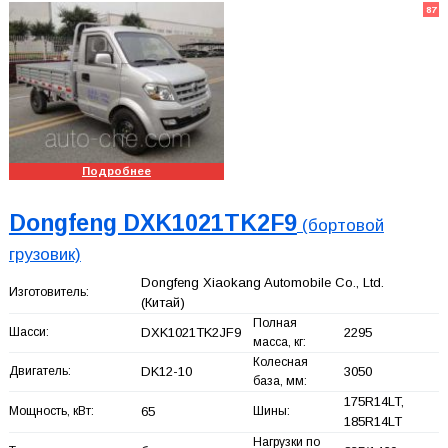
87
Подробнее
Dongfeng DXK1021TK2F9
(бортовой
грузовик)
Dongfeng Xiaokang Automobile Co., Ltd.
Изготовитель:
(Китай)
Полная
Шасси:
DXK1021TK2JF9
2295
масса, кг:
Колесная
Двигатель:
DK12-10
3050
база, мм:
175R14LT,
Мощность, кВт:
65
Шины:
185R14LT
Нагрузки по