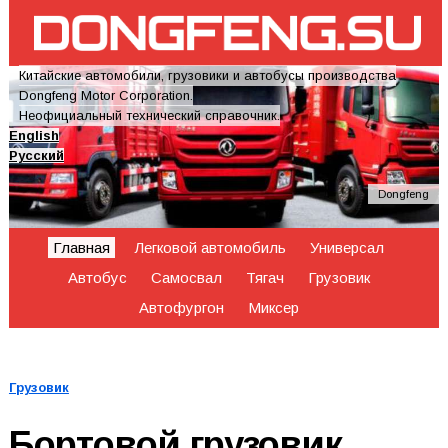
Китайские автомобили, грузовики и автобусы производства
Dongfeng Motor Corporation.
Неофициальный технический справочник.
English
Русский
Dongfeng
Главная
Легковой автомобиль
Универсал
Автобус
Самосвал
Тягач
Грузовик
Автофургон
Миксер
Грузовик
Бортовой грузовик