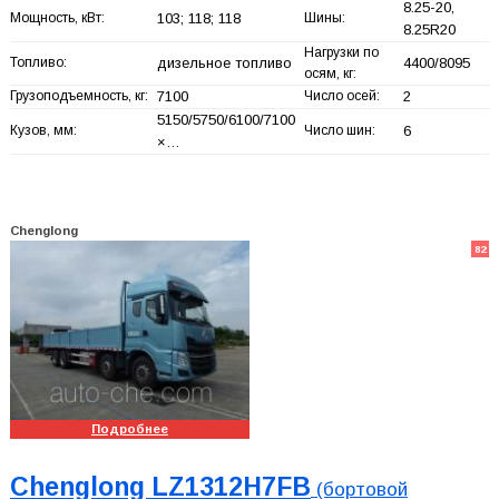
8.25-20,
Мощность, кВт:
103; 118; 118
Шины:
8.25R20
Нагрузки по
Топливо:
дизельное топливо
4400/8095
осям, кг:
Грузоподъемность, кг:
7100
Число осей:
2
5150/5750/6100/7100
Кузов, мм:
Число шин:
6
×…
Chenglong
82
Подробнее
Chenglong LZ1312H7FB
(бортовой