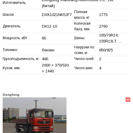
Изготовитель:
(Китай)
Полная
Шасси:
DXK1021NK5JF7
1775
масса, кг:
Колесная
Двигатель:
DK12-10
2760
база, мм:
165/70R14,
Мощность, кВт:
65
Шины:
155R13LT, …
Нагрузки по
Топливо:
бензин
850/925
осям, кг:
Грузоподъемность, кг:
490
Число осей:
2
2000 × 370/530
Кузов, мм:
Число шин:
4
× 1440
Dongfeng
96