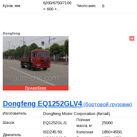
6200/6750/7100
Кузов, мм:
Число шин:
6
× 600 ×…
Dongfeng
98
Подробнее
Dongfeng EQ1252GLV4
(бортовой грузовик)
Изготовитель:
Dongfeng Motor Corporation
(Китай)
Полная
Шасси:
EQ1252GLJ1
25000
масса, кг:
ISD245 50;
1850+
4550,
Колесная
Двигатель: