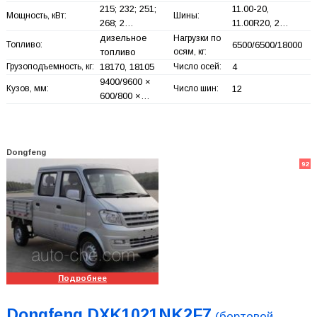
215; 232; 251;
11.00-20,
Мощность, кВт:
Шины:
268; 2…
11.00R20, 2…
дизельное
Нагрузки по
Топливо:
6500/6500/18000
топливо
осям, кг:
Грузоподъемность, кг:
18170, 18105
Число осей:
4
9400/9600 ×
Кузов, мм:
Число шин:
12
600/800 ×…
Dongfeng
92
Подробнее
Dongfeng DXK1021NK2F7
(бортовой