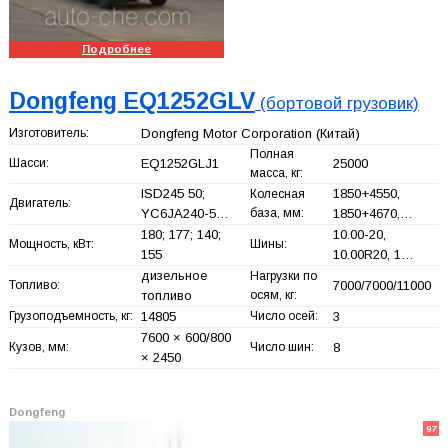
Подробнее
Dongfeng EQ1252GLV
(бортовой грузовик)
Изготовитель:
Dongfeng Motor Corporation
(Китай)
Полная
Шасси:
EQ1252GLJ1
25000
масса, кг:
ISD245 50;
1850+
4550,
Колесная
Двигатель:
YC6JA240-5…
база, мм:
1850+
4670,…
180; 177; 140;
10.00-20,
Мощность, кВт:
Шины:
155
10.00R20, 1…
дизельное
Нагрузки по
Топливо:
7000/7000/11000
топливо
осям, кг:
Грузоподъемность, кг:
14805
Число осей:
3
7600 × 600/800
Кузов, мм:
Число шин:
8
× 2450
Dongfeng
97