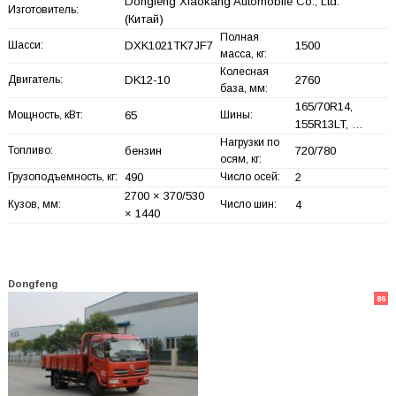
Dongfeng Xiaokang Automobile Co., Ltd.
Изготовитель:
(Китай)
Полная
Шасси:
DXK1021TK7JF7
1500
масса, кг:
Колесная
Двигатель:
DK12-10
2760
база, мм:
165/70R14,
Мощность, кВт:
65
Шины:
155R13LT, …
Нагрузки по
Топливо:
бензин
720/780
осям, кг:
Грузоподъемность, кг:
490
Число осей:
2
2700 × 370/530
Кузов, мм:
Число шин:
4
× 1440
Dongfeng
86