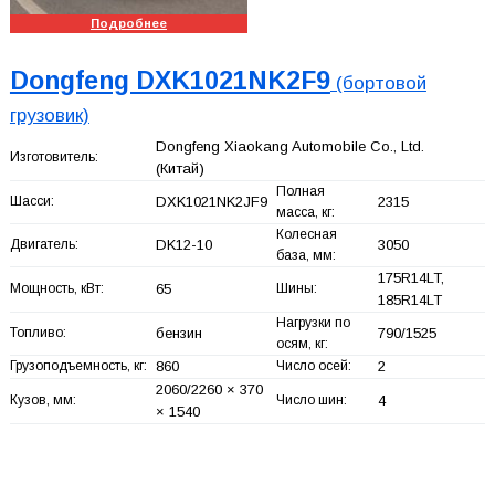
Подробнее
Dongfeng DXK1021NK2F9
(бортовой
грузовик)
Dongfeng Xiaokang Automobile Co., Ltd.
Изготовитель:
(Китай)
Полная
Шасси:
DXK1021NK2JF9
2315
масса, кг:
Колесная
Двигатель:
DK12-10
3050
база, мм:
175R14LT,
Мощность, кВт:
65
Шины:
185R14LT
Нагрузки по
Топливо:
бензин
790/1525
осям, кг:
Грузоподъемность, кг:
860
Число осей:
2
2060/2260 × 370
Кузов, мм:
Число шин:
4
× 1540