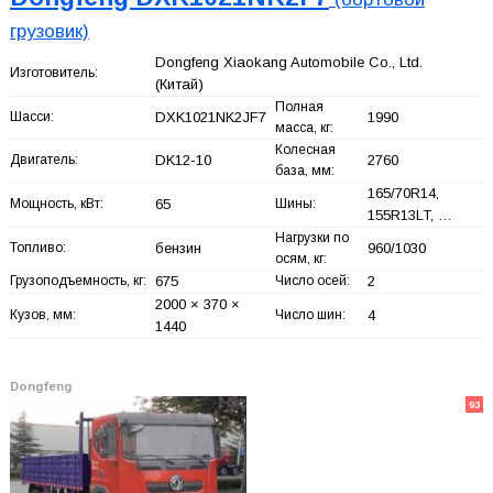
грузовик)
Dongfeng Xiaokang Automobile Co., Ltd.
Изготовитель:
(Китай)
Полная
Шасси:
DXK1021NK2JF7
1990
масса, кг:
Колесная
Двигатель:
DK12-10
2760
база, мм:
165/70R14,
Мощность, кВт:
65
Шины:
155R13LT, …
Нагрузки по
Топливо:
бензин
960/1030
осям, кг:
Грузоподъемность, кг:
675
Число осей:
2
2000 × 370 ×
Кузов, мм:
Число шин:
4
1440
Dongfeng
93