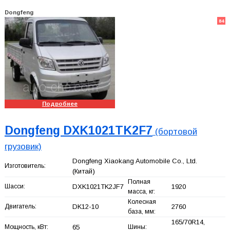
Dongfeng
84
Подробнее
Dongfeng DXK1021TK2F7
(бортовой
грузовик)
Dongfeng Xiaokang Automobile Co., Ltd.
Изготовитель:
(Китай)
Полная
Шасси:
DXK1021TK2JF7
1920
масса, кг:
Колесная
Двигатель:
DK12-10
2760
база, мм:
165/70R14,
Мощность, кВт:
65
Шины: