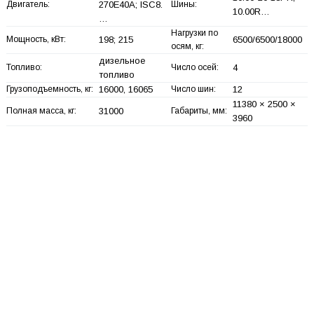
Двигатель:
270E40A; ISC8.
Шины:
10.00R…
…
Нагрузки по
Мощность, кВт:
198; 215
6500/6500/18000
осям, кг:
дизельное
Топливо:
Число осей:
4
топливо
Грузоподъемность, кг:
16000, 16065
Число шин:
12
11380 × 2500 ×
Полная масса, кг:
31000
Габариты, мм:
3960