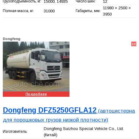
Грузоподъемность, кг:
15000, 14935
Число шин:
12
11980 × 2500 ×
Полная масса, кг:
31000
Габариты, мм:
3950
Dongfeng
12
Подробнее
Dongfeng DFZ5250GFLA12
(автоцистерна
для порошковых грузов низкой плотности)
Dongfeng Suizhou Special Vehicle Co., Ltd.
Изготовитель:
(Китай)