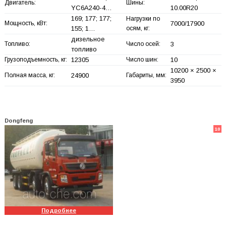
Двигатель:
Шины:
YC6A240-4…
10.00R20
169; 177; 177;
Нагрузки по
Мощность, кВт:
7000/17900
155; 1…
осям, кг:
дизельное
Топливо:
Число осей:
3
топливо
Грузоподъемность, кг:
12305
Число шин:
10
10200 × 2500 ×
Полная масса, кг:
24900
Габариты, мм:
3950
Dongfeng
10
Подробнее