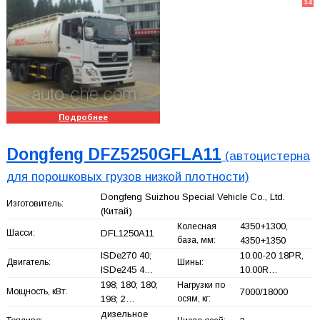
14
Подробнее
Dongfeng DFZ5250GFLA11
(автоцистерна
для порошковых грузов низкой плотности)
Dongfeng Suizhou Special Vehicle Co., Ltd.
Изготовитель:
(Китай)
4350+
1300,
Колесная
Шасси:
DFL1250A11
база, мм:
4350+
1350
ISDe270 40;
10.00-20 18PR,
Двигатель:
Шины:
ISDe245 4…
10.00R…
198; 180; 180;
Нагрузки по
Мощность, кВт:
7000/18000
198; 2…
осям, кг:
дизельное