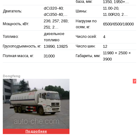
база, мм:
1350, 1950+
…
dCi320-40;
11.00-20,
Двигатель:
Шины:
dCi350-40;…
11.00R20, 2…
236; 257; 283;
Нагрузки по
Мощность, кВт:
6500/6500/18000
251; 2…
осям, кг:
дизельное
Топливо:
Число осей:
4
топливо
Грузоподъемность, кг:
13890, 13825
Число шин:
12
11980 × 2500 ×
Полная масса, кг:
31000
Габариты, мм:
3900
Dongfeng
7
Подробнее