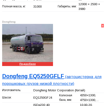
12000 × 2500 ×
Полная масса, кг:
31000
Габариты, мм:
3980
Dongfeng
9
Подробнее
Dongfeng EQ5250GFLF
(автоцистерна для
порошковых грузов низкой плотности)
Изготовитель:
Dongfeng Motor Corporation
(Китай)
4350+
1300,
Колесная
Шасси:
EQ1250GFJ4
база, мм:
4750+
1300,…
ISDe230 40;
10.00-20,