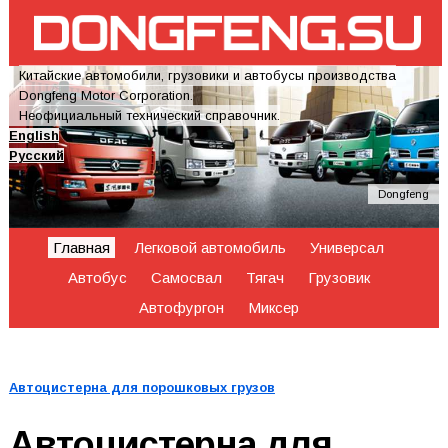
Китайские автомобили, грузовики и автобусы производства
Dongfeng Motor Corporation.
Неофициальный технический справочник.
English
Русский
Dongfeng
Главная
Легковой автомобиль
Универсал
Автобус
Самосвал
Тягач
Грузовик
Автофургон
Миксер
Автоцистерна для порошковых грузов
Автоцистерна для