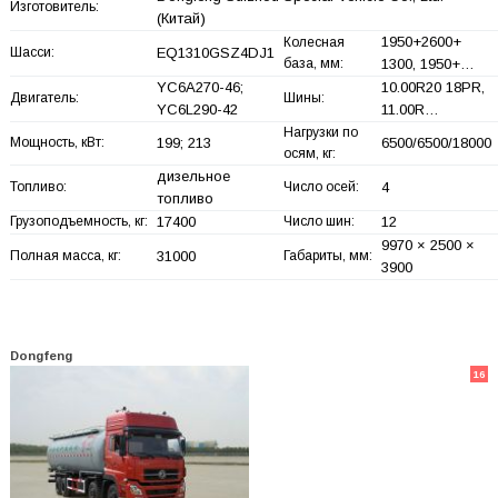
Изготовитель:
(Китай)
1950+
2600+
Колесная
Шасси:
EQ1310GSZ4DJ1
база, мм:
1300, 1950+
…
YC6A270-46;
10.00R20 18PR,
Двигатель:
Шины:
YC6L290-42
11.00R…
Нагрузки по
Мощность, кВт:
199; 213
6500/6500/18000
осям, кг:
дизельное
Топливо:
Число осей:
4
топливо
Грузоподъемность, кг:
17400
Число шин:
12
9970 × 2500 ×
Полная масса, кг:
31000
Габариты, мм:
3900
Dongfeng
16