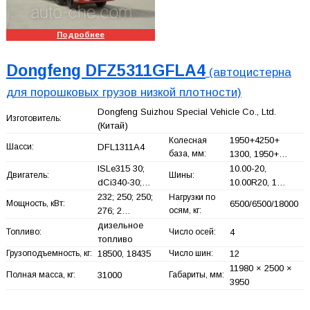
Подробнее
Dongfeng DFZ5311GFLA4
(автоцистерна
для порошковых грузов низкой плотности)
Dongfeng Suizhou Special Vehicle Co., Ltd.
Изготовитель:
(Китай)
1950+
4250+
Колесная
Шасси:
DFL1311A4
база, мм:
1300, 1950+
…
ISLe315 30;
10.00-20,
Двигатель:
Шины:
dCi340-30;…
10.00R20, 1…
232; 250; 250;
Нагрузки по
Мощность, кВт:
6500/6500/18000
276; 2…
осям, кг:
дизельное
Топливо:
Число осей:
4
топливо
Грузоподъемность, кг:
18500, 18435
Число шин:
12
11980 × 2500 ×
Полная масса, кг:
31000
Габариты, мм:
3950