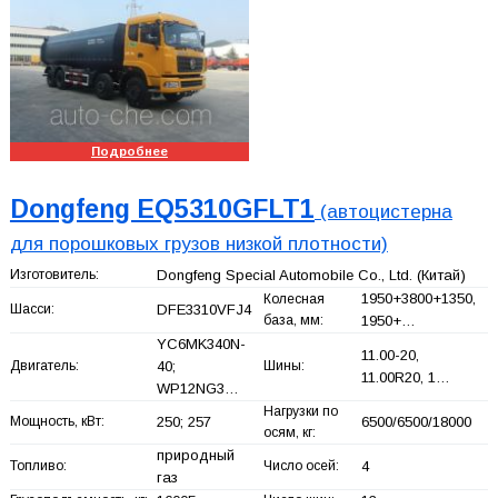
Подробнее
Dongfeng EQ5310GFLT1
(автоцистерна
для порошковых грузов низкой плотности)
Изготовитель:
Dongfeng Special Automobile Co., Ltd.
(Китай)
1950+
3800+
1350,
Колесная
Шасси:
DFE3310VFJ4
база, мм:
1950+
…
YC6MK340N-
11.00-20,
Двигатель:
40;
Шины:
11.00R20, 1…
WP12NG3…
Нагрузки по
Мощность, кВт:
250; 257
6500/6500/18000
осям, кг:
природный
Топливо:
Число осей:
4
газ