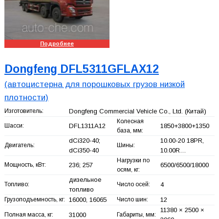
Подробнее
Dongfeng DFL5311GFLAX12
(автоцистерна для порошковых грузов низкой
плотности)
Изготовитель:
Dongfeng Commercial Vehicle Co., Ltd.
(Китай)
Колесная
Шасси:
DFL1311A12
1850+
3800+
1350
база, мм:
dCi320-40;
10.00-20 18PR,
Двигатель:
Шины:
dCi350-40
10.00R…
Нагрузки по
Мощность, кВт:
236; 257
6500/6500/18000
осям, кг:
дизельное
Топливо:
Число осей:
4
топливо
Грузоподъемность, кг:
16000, 16065
Число шин:
12
11380 × 2500 ×
Полная масса, кг:
31000
Габариты, мм: