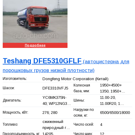
Подробнее
Teshang DFE5310GFLF
(автоцистерна для
порошковых грузов низкой плотности)
Изготовитель:
Dongfeng Motor Corporation
(Китай)
1950+
4500+
Колесная
Шасси:
DFE3310VFJ5
база, мм:
1350, 1950+
…
YC6MK375N-
11.00-20,
Двигатель:
Шины:
40; WP12NG3…
11.00R20, 1…
Нагрузки по
Мощность, кВт:
276; 280
6500/6500/18000
осям, кг:
сжиженный
Топливо:
Число осей:
4
природный г…
Грузоподъемность, кг:
14205
Число шин:
12