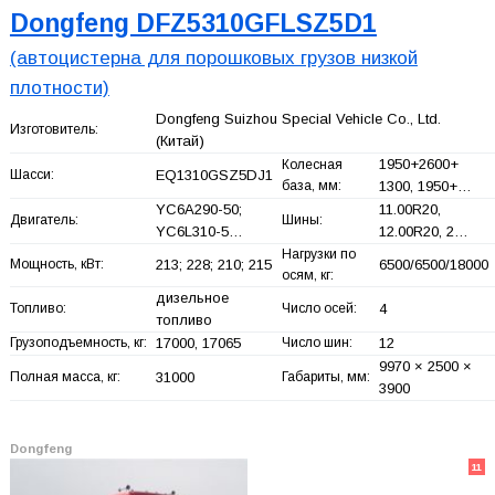
Dongfeng DFZ5310GFLSZ5D1
(автоцистерна для порошковых грузов низкой
плотности)
Dongfeng Suizhou Special Vehicle Co., Ltd.
Изготовитель:
(Китай)
1950+
2600+
Колесная
Шасси:
EQ1310GSZ5DJ1
база, мм:
1300, 1950+
…
YC6A290-50;
11.00R20,
Двигатель:
Шины:
YC6L310-5…
12.00R20, 2…
Нагрузки по
Мощность, кВт:
213; 228; 210; 215
6500/6500/18000
осям, кг:
дизельное
Топливо:
Число осей:
4
топливо
Грузоподъемность, кг:
17000, 17065
Число шин:
12
9970 × 2500 ×
Полная масса, кг:
31000
Габариты, мм:
3900
Dongfeng
11