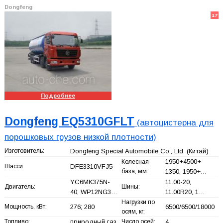
Dongfeng
17
Подробнее
Dongfeng EQ5310GFLT
(автоцистерна для
порошковых грузов низкой плотности)
Изготовитель:
Dongfeng Special Automobile Co., Ltd.
(Китай)
1950+
4500+
Колесная
Шасси:
DFE3310VFJ5
база, мм:
1350, 1950+
…
YC6MK375N-
11.00-20,
Двигатель:
Шины:
40; WP12NG3…
11.00R20, 1…
Нагрузки по
Мощность, кВт:
276; 280
6500/6500/18000
осям, кг:
Топливо:
природный газ
Число осей:
4