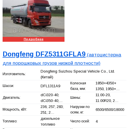
Подробнее
Dongfeng DFZ5311GFLA9
(автоцистерна
для порошковых грузов низкой плотности)
Dongfeng Suizhou Special Vehicle Co., Ltd.
Изготовитель:
(Китай)
1850+
4350+
Колесная
Шасси:
DFL1311A9
база, мм:
1350, 1950+
…
dCi320-40;
11.00-20,
Двигатель:
Шины:
dCi350-40;…
11.00R20, 2…
236; 257; 283;
Нагрузки по
Мощность, кВт:
6500/6500/18000
251; 2…
осям, кг:
дизельное
Топливо:
Число осей:
4
топливо