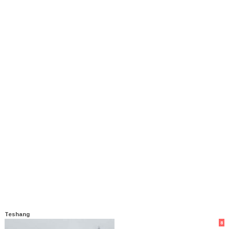
Teshang
8