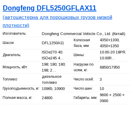
Dongfeng DFL5250GFLAX11
(автоцистерна для порошковых грузов низкой
плотности)
Изготовитель:
Dongfeng Commercial Vehicle Co., Ltd.
(Китай)
4350+
1300,
Колесная
Шасси:
DFL1250A11
база, мм:
4350+
1350
ISDe270 40;
10.00-20 18PR,
Двигатель:
Шины:
ISDe245 4…
10.00R…
198; 180; 180;
Нагрузки по
Мощность, кВт:
6850/17950
198; 2…
осям, кг:
дизельное
Топливо:
Число осей:
3
топливо
Грузоподъемность, кг:
10965, 10900
Число шин:
10
9600 × 2500 ×
Полная масса, кг:
24800
Габариты, мм:
3900