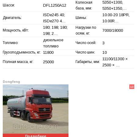
5350+
1300,
Колесная
Шасси:
DFL1250A12
база, мм:
5350+
1350,…
ISDe245 40;
10.00-20 18PR,
Двигатель:
Шины:
ISDe270 4…
10.00R…
180; 198; 180;
Нагрузки по
Мощность, кВт:
7000/18000
198; 2…
осям, кг:
дизельное
Топливо:
Число осей:
3
топливо
Грузоподъемность, кг:
11800
Число шин:
10
11100/11300 ×
Полная масса, кг:
25000
Габариты, мм:
2500 × …
Dongfeng
13
Подробнее