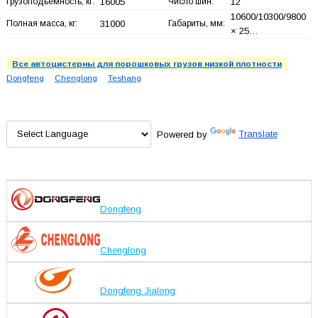
Грузоподъемность, кг:
16005
Число шин:
12
10600/10300/9800
Полная масса, кг:
31000
Габариты, мм:
× 25…
Все автоцистерны для порошковых грузов низкой плотности
Dongfeng
Chenglong
Teshang
Powered by
Translate
Dongfeng
Chenglong
Dongfeng Jialong