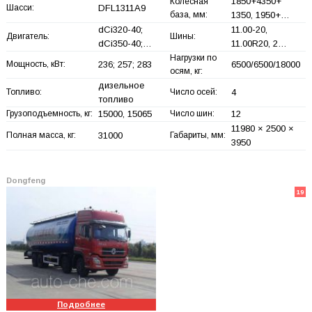
1850+
4350+
Колесная
Шасси:
DFL1311A9
база, мм:
1350, 1950+
…
dCi320-40;
11.00-20,
Двигатель:
Шины:
dCi350-40;…
11.00R20, 2…
Нагрузки по
Мощность, кВт:
236; 257; 283
6500/6500/18000
осям, кг:
дизельное
Топливо:
Число осей:
4
топливо
Грузоподъемность, кг:
15000, 15065
Число шин:
12
11980 × 2500 ×
Полная масса, кг:
31000
Габариты, мм:
3950
Dongfeng
19
Подробнее