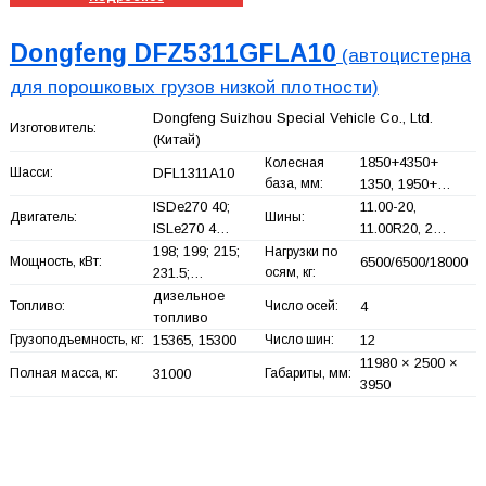
Dongfeng DFZ5311GFLA10
(автоцистерна
для порошковых грузов низкой плотности)
Dongfeng Suizhou Special Vehicle Co., Ltd.
Изготовитель:
(Китай)
1850+
4350+
Колесная
Шасси:
DFL1311A10
база, мм:
1350, 1950+
…
ISDe270 40;
11.00-20,
Двигатель:
Шины:
ISLe270 4…
11.00R20, 2…
198; 199; 215;
Нагрузки по
Мощность, кВт:
6500/6500/18000
231.5;…
осям, кг:
дизельное
Топливо:
Число осей:
4
топливо
Грузоподъемность, кг:
15365, 15300
Число шин:
12
11980 × 2500 ×
Полная масса, кг:
31000
Габариты, мм:
3950