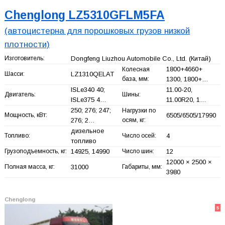
Chenglong LZ5310GFLM5FA
(автоцистерна для порошковых грузов низкой
плотности)
Изготовитель:
Dongfeng Liuzhou Automobile Co., Ltd.
(Китай)
1800+
4660+
Колесная
Шасси:
LZ1310QELAT
база, мм:
1300, 1800+
…
ISLe340 40;
11.00-20,
Двигатель:
Шины:
ISLe375 4…
11.00R20, 1…
250; 276; 247;
Нагрузки по
Мощность, кВт:
6505/6505/17990
276; 2…
осям, кг:
дизельное
Топливо:
Число осей:
4
топливо
Грузоподъемность, кг:
14925, 14990
Число шин:
12
12000 × 2500 ×
Полная масса, кг:
31000
Габариты, мм:
3980
Chenglong
5