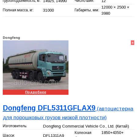
Грузоподъемность, кг:
14925, 14990
Число шин:
12
12000 × 2500 ×
Полная масса, кг:
31000
Габариты, мм:
3980
Dongfeng
6
Подробнее
Dongfeng DFL5311GFLAX9
(автоцистерна
для порошковых грузов низкой плотности)
Изготовитель:
Dongfeng Commercial Vehicle Co., Ltd.
(Китай)
1850+
4350+
Колесная
Шасси:
DFL1311A9