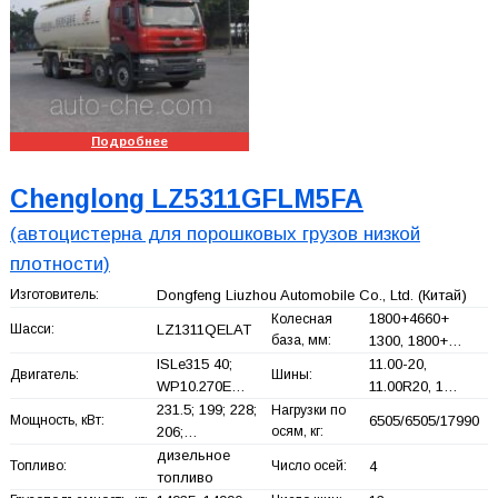
Подробнее
Chenglong LZ5311GFLM5FA
(автоцистерна для порошковых грузов низкой
плотности)
Изготовитель:
Dongfeng Liuzhou Automobile Co., Ltd.
(Китай)
1800+
4660+
Колесная
Шасси:
LZ1311QELAT
база, мм:
1300, 1800+
…
ISLe315 40;
11.00-20,
Двигатель:
Шины:
WP10.270E…
11.00R20, 1…
231.5; 199; 228;
Нагрузки по
Мощность, кВт:
6505/6505/17990
206;…
осям, кг:
дизельное
Топливо:
Число осей:
4
топливо