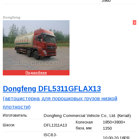
3960
Dongfeng
3
Подробнее
Dongfeng DFL5311GFLAX13
(автоцистерна для порошковых грузов низкой
плотности)
Изготовитель:
Dongfeng Commercial Vehicle Co., Ltd.
(Китай)
1850+
3800+
Колесная
Шасси:
DFL1311A13
база, мм:
1350
ISC8.3-
10.00-20 18PR,