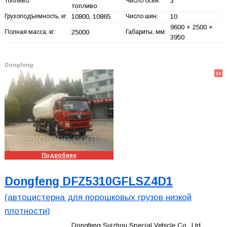
Топливо:
Число осей:
3
топливо
Грузоподъемность, кг:
10800, 10865
Число шин:
10
9600 × 2500 ×
Полная масса, кг:
25000
Габариты, мм:
3950
Dongfeng
15
Подробнее
Dongfeng DFZ5310GFLSZ4D1
(автоцистерна для порошковых грузов низкой
плотности)
Dongfeng Suizhou Special Vehicle Co., Ltd.