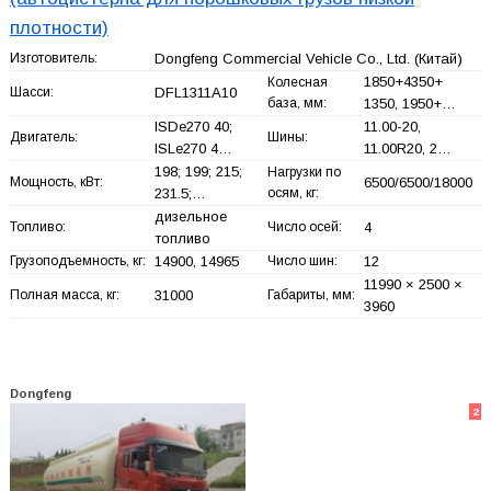
плотности)
Изготовитель:
Dongfeng Commercial Vehicle Co., Ltd.
(Китай)
1850+
4350+
Колесная
Шасси:
DFL1311A10
база, мм:
1350, 1950+
…
ISDe270 40;
11.00-20,
Двигатель:
Шины:
ISLe270 4…
11.00R20, 2…
198; 199; 215;
Нагрузки по
Мощность, кВт:
6500/6500/18000
231.5;…
осям, кг:
дизельное
Топливо:
Число осей:
4
топливо
Грузоподъемность, кг:
14900, 14965
Число шин:
12
11990 × 2500 ×
Полная масса, кг:
31000
Габариты, мм:
3960
Dongfeng
2