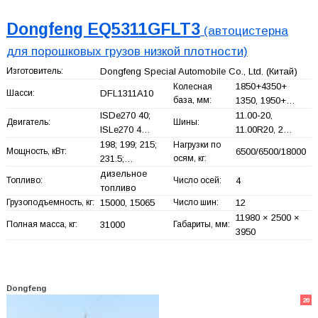
Dongfeng EQ5311GFLT3
(автоцистерна
для порошковых грузов низкой плотности)
Изготовитель:
Dongfeng Special Automobile Co., Ltd.
(Китай)
1850+
4350+
Колесная
Шасси:
DFL1311A10
база, мм:
1350, 1950+
…
ISDe270 40;
11.00-20,
Двигатель:
Шины:
ISLe270 4…
11.00R20, 2…
198; 199; 215;
Нагрузки по
Мощность, кВт:
6500/6500/18000
231.5;…
осям, кг:
дизельное
Топливо:
Число осей:
4
топливо
Грузоподъемность, кг:
15000, 15065
Число шин:
12
11980 × 2500 ×
Полная масса, кг:
31000
Габариты, мм:
3950
Dongfeng
20