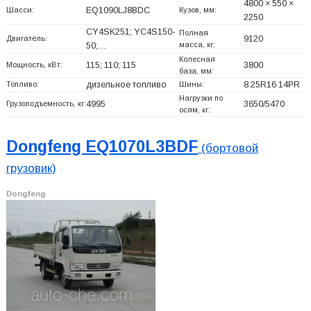
4800 × 550 ×
Шасси:
EQ1090LJ8BDC
Кузов, мм:
2250
CY4SK251; YC4S150-
Полная
Двигатель:
9120
масса, кг:
50;…
Колесная
Мощность, кВт:
115; 110; 115
3800
база, мм:
Топливо:
дизельное топливо
Шины:
8.25R16 14PR
Нагрузки по
Грузоподъемность, кг:
4995
3650/5470
осям, кг:
Dongfeng EQ1070L3BDF
(бортовой
грузовик)
Dongfeng