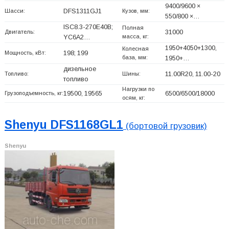
9400/9600 ×
Шасси:
DFS1311GJ1
Кузов, мм:
550/800 ×…
ISC8.3-270E40B;
Полная
Двигатель:
31000
масса, кг:
YC6A2…
1950+
4050+
1300,
Колесная
Мощность, кВт:
198; 199
база, мм:
1950+
…
дизельное
Топливо:
Шины:
11.00R20, 11.00-20
топливо
Нагрузки по
Грузоподъемность, кг:
19500, 19565
6500/6500/18000
осям, кг:
Shenyu DFS1168GL1
(бортовой грузовик)
Shenyu