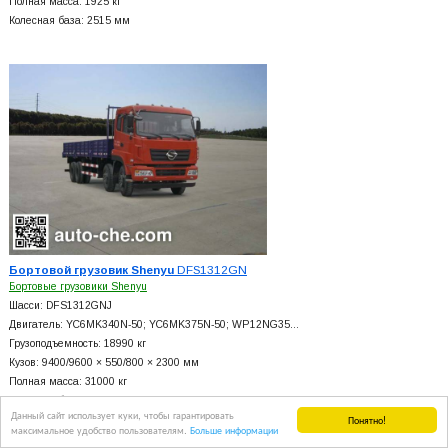
Полная масса: 1925 кг
Колесная база: 2515 мм
Бортовой грузовик Shenyu
DFS1312GN
Бортовые грузовики Shenyu
Шасси: DFS1312GNJ
Двигатель: YC6MK340N-50; YC6MK375N-50; WP12NG35…
Грузоподъемность: 18990 кг
Кузов: 9400/9600 × 550/800 × 2300 мм
Полная масса: 31000 кг
Колесная база: 1950+
4500+
1350, 1850+
4600+
1350 мм
Данный сайт использует куки, чтобы гарантировать
Понятно!
максимальное удобство пользователям.
Больше информации