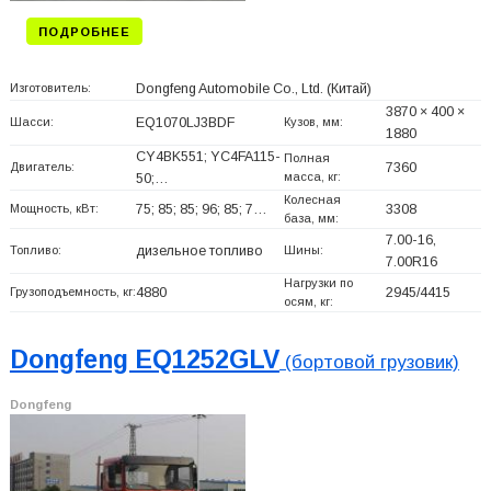
ПОДРОБНЕЕ
Изготовитель:
Dongfeng Automobile Co., Ltd.
(Китай)
3870 × 400 ×
Шасси:
EQ1070LJ3BDF
Кузов, мм:
1880
CY4BK551; YC4FA115-
Полная
Двигатель:
7360
масса, кг:
50;…
Колесная
Мощность, кВт:
75; 85; 85; 96; 85; 7…
3308
база, мм:
7.00-16,
Топливо:
дизельное топливо
Шины:
7.00R16
Нагрузки по
Грузоподъемность, кг:
4880
2945/4415
осям, кг:
Dongfeng EQ1252GLV
(бортовой грузовик)
Dongfeng