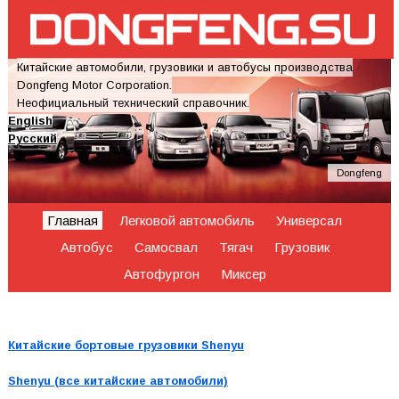
Китайские автомобили, грузовики и автобусы производства
Dongfeng Motor Corporation.
Неофициальный технический справочник.
English
Русский
Dongfeng
Главная
Легковой автомобиль
Универсал
Автобус
Самосвал
Тягач
Грузовик
Автофургон
Миксер
Китайские бортовые грузовики Shenyu
Shenyu (все китайские автомобили)