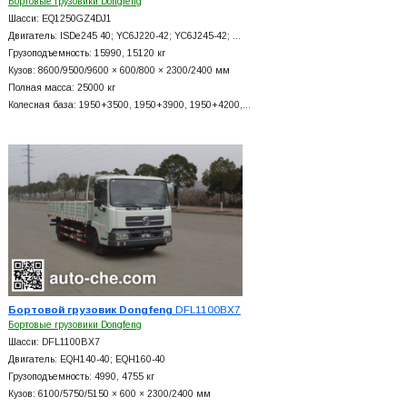
Бортовые грузовики Dongfeng
Шасси: EQ1250GZ4DJ1
Двигатель: ISDe245 40; YC6J220-42; YC6J245-42; …
Грузоподъемность: 15990, 15120 кг
Кузов: 8600/9500/9600 × 600/800 × 2300/2400 мм
Полная масса: 25000 кг
Колесная база: 1950+
3500, 1950+
3900, 1950+
4200,…
Бортовой грузовик Dongfeng
DFL1100BX7
Бортовые грузовики Dongfeng
Шасси: DFL1100BX7
Двигатель: EQH140-40; EQH160-40
Грузоподъемность: 4990, 4755 кг
Кузов: 6100/5750/5150 × 600 × 2300/2400 мм