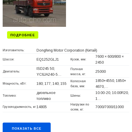
ПОДРОБНЕЕ
Изготовитель:
Dongfeng Motor Corporation
(Китай)
7600 × 600/800 ×
Шасси:
EQ1252GLJ1
Кузов, мм:
2450
ISD245 50;
Полная
Двигатель:
25000
масса, кг:
YC6JA240-5…
1850+
4550, 1850+
Колесная
Мощность, кВт:
180; 177; 140; 155
база, мм:
4670,…
дизельное
10.00-20, 10.00R20,
Топливо:
Шины:
топливо
1…
Нагрузки по
Грузоподъемность, кг:
14805
7000/7000/11000
осям, кг:
ПОКАЗАТЬ ВСЕ