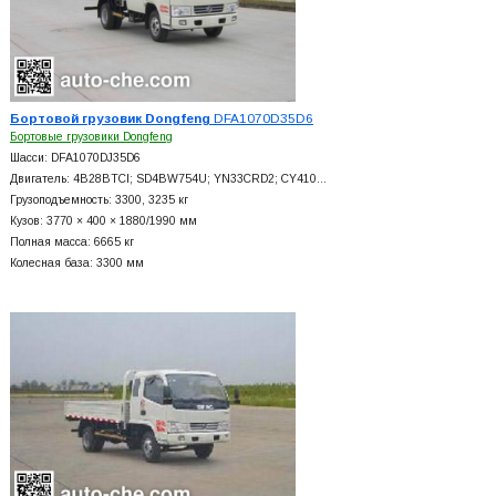
Бортовой грузовик Dongfeng
DFA1070D35D6
Бортовые грузовики Dongfeng
Шасси: DFA1070DJ35D6
Двигатель: 4B28BTCI; SD4BW754U; YN33CRD2; CY410…
Грузоподъемность: 3300, 3235 кг
Кузов: 3770 × 400 × 1880/1990 мм
Полная масса: 6665 кг
Колесная база: 3300 мм