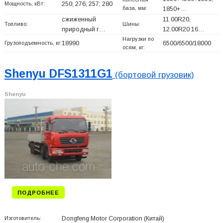
Мощность, кВт:
250; 276; 257; 280
база, мм:
1850+
…
сжиженный
11.00R20,
Топливо:
Шины:
природный г…
12.00R20 16…
Нагрузки по
Грузоподъемность, кг:
18990
6500/6500/18000
осям, кг:
Shenyu DFS1311G1
(бортовой грузовик)
Shenyu
ПОДРОБНЕЕ
Изготовитель:
Dongfeng Motor Corporation
(Китай)