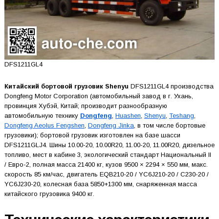
DFS1211GL4
Китайский бортовой грузовик Shenyu
DFS1211GL4 производства
Dongfeng Motor Corporation (автомобильный завод в г. Ухань,
провинция Хубэй, Китай; производит разнообразную
автомобильную технику
Dongfeng
,
Huashen
,
Shenyu
,
Teshang
,
Dongfeng Aeolus Fengshen
,
Dongfeng Jinka
, в том числе бортовые
грузовики); бортовой грузовик изготовлен на базе шасси
DFS1211GLJ4. Шины 10.00-20, 10.00R20, 11.00-20, 11.00R20, дизельное
топливо, мест в кабине 3, экологический стандарт Национальный II
/ Евро-2, полная масса 21400 кг, кузов 9500 × 2294 × 550 мм, макс.
скорость 85 км/час, двигатель EQB210-20 / YC6J210-20 / C230-20 /
YC6J230-20, колесная база 5850+1300 мм, снаряженная масса
китайского грузовика 9400 кг.