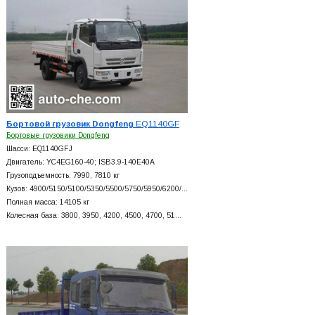
Бортовой грузовик Dongfeng
EQ1140GF
Бортовые грузовики Dongfeng
Шасси: EQ1140GFJ
Двигатель: YC4EG160-40; ISB3.9-140E40A
Грузоподъемность: 7990, 7810 кг
Кузов: 4900/5150/5100/5350/5500/5750/5950/6200/…
Полная масса: 14105 кг
Колесная база: 3800, 3950, 4200, 4500, 4700, 51…