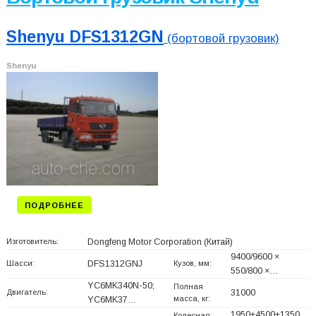
Shenyu DFS1312GN
(бортовой грузовик)
Shenyu
ПОДРОБНЕЕ
Изготовитель:
Dongfeng Motor Corporation
(Китай)
9400/9600 ×
Шасси:
DFS1312GNJ
Кузов, мм:
550/800 ×…
YC6MK340N-50;
Полная
Двигатель:
31000
масса, кг:
YC6MK37…
1950+
4500+
1350,
Колесная