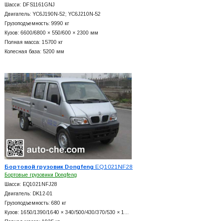
Шасси: DFS1161GNJ
Двигатель: YC6J190N-52; YC6J210N-52
Грузоподъемность: 9990 кг
Кузов: 6600/6800 × 550/600 × 2300 мм
Полная масса: 15700 кг
Колесная база: 5200 мм
Бортовой грузовик Dongfeng
EQ1021NF28
Бортовые грузовики Dongfeng
Шасси: EQ1021NFJ28
Двигатель: DK12-01
Грузоподъемность: 680 кг
Кузов: 1650/1390/1640 × 340/500/430/370/530 × 1…