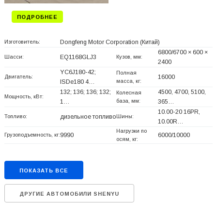
ПОДРОБНЕЕ
Изготовитель:
Dongfeng Motor Corporation
(Китай)
6800/6700 × 600 ×
Шасси:
EQ1168GLJ3
Кузов, мм:
2400
YC6J180-42;
Полная
Двигатель:
16000
масса, кг:
ISDe180 4…
132; 136; 136; 132;
4500, 4700, 5100,
Колесная
Мощность, кВт:
база, мм:
1…
365…
10.00-20 16PR,
Топливо:
дизельное топливо
Шины:
10.00R…
Нагрузки по
Грузоподъемность, кг:
9990
6000/10000
осям, кг:
ПОКАЗАТЬ ВСЕ
ДРУГИЕ АВТОМОБИЛИ SHENYU