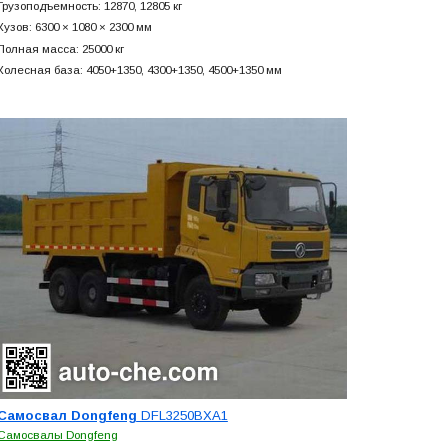
Грузоподъемность: 12870, 12805 кг
Кузов: 6300 × 1080 × 2300 мм
Полная масса: 25000 кг
Колесная база: 4050+
1350, 4300+
1350, 4500+
1350 мм
Самосвал Dongfeng
DFL3250BXA1
Самосвалы Dongfeng