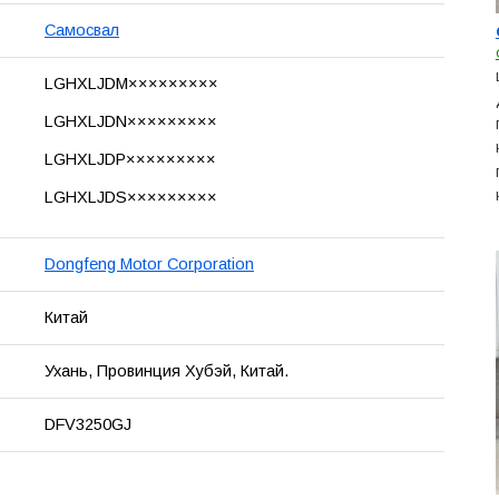
Самосвал
LGHXLJDM×××××××××
LGHXLJDN×××××××××
LGHXLJDP×××××××××
LGHXLJDS×××××××××
Dongfeng Motor Corporation
Китай
Ухань, Провинция Хубэй, Китай.
DFV3250GJ