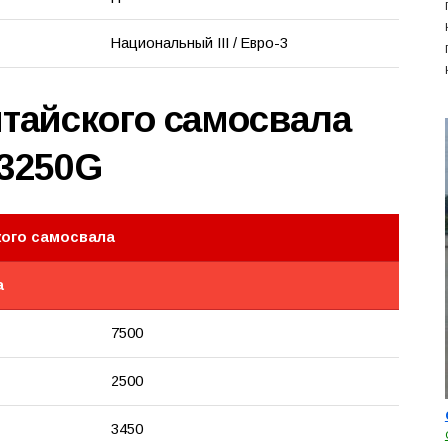
Национальный III / Евро-3
итайского самосвала
V3250G
кого самосвала
а
7500
2500
3450