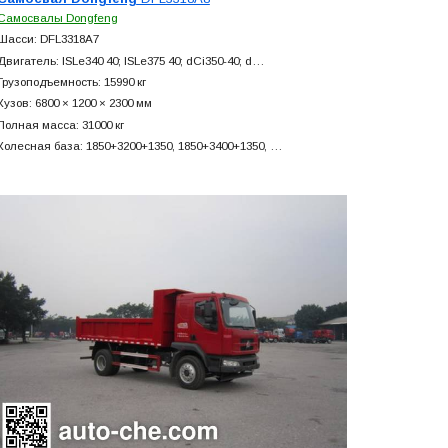
Самосвалы Dongfeng
Шасси: DFL3318A7
Двигатель: ISLe340 40; ISLe375 40; dCi350-40; d…
Грузоподъемность: 15990 кг
Кузов: 6800 × 1200 × 2300 мм
Полная масса: 31000 кг
Колесная база: 1850+
3200+
1350, 1850+
3400+
1350, …