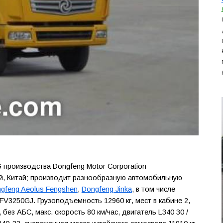
производства Dongfeng Motor Corporation
эй, Китай; производит разнообразную автомобильную
gfeng Aeolus Fengshen
,
Dongfeng Jinka
, в том числе
FV3250GJ. Грузоподъемность 12960 кг, мест в кабине 2,
 без АБС, макс. скорость 80 км/час, двигатель L340 30 /