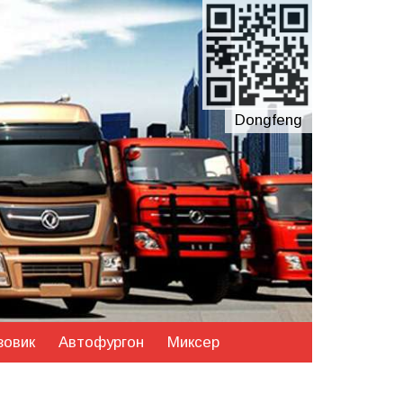
Dongfeng
зовик
Автофургон
Миксер