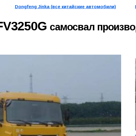
Dongfeng Jinka (все китайские автомобили)
DFV3250G
самосвал произво