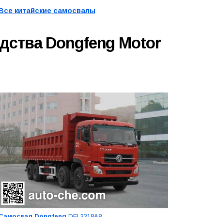
Все китайские самосвалы
дства Dongfeng Motor
Самосвал Dongfeng
DFL3318A8