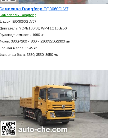
Самосвал Dongfeng
EQ3060GLV7
Самосвалы Dongfeng
Шасси: EQ3060GLVJ7
Двигатель: YC4E160-56; WP4.1Q160E50
Грузоподъемность: 1990 кг
Кузов: 3800/4200 × 800 × 2100/2200/2300 мм
Полная масса: 5545 кг
Колесная база: 3350, 3550, 3950 мм