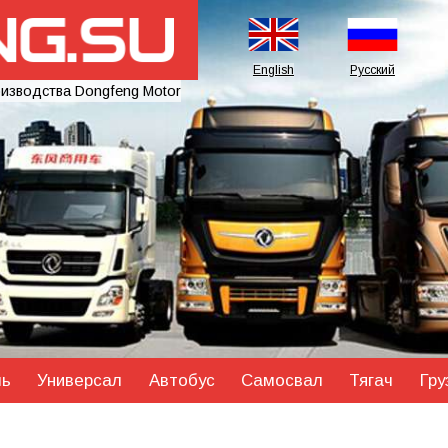
English
Русский
оизводства Dongfeng Motor
ль
Универсал
Автобус
Самосвал
Тягач
Гру