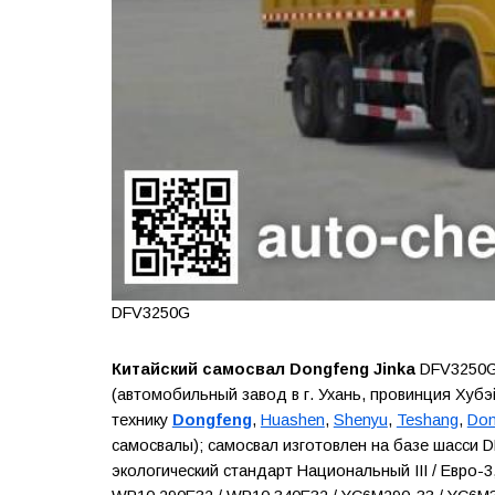
DFV3250G
Китайский самосвал Dongfeng Jinka
DFV3250G 
(автомобильный завод в г. Ухань, провинция Хуб
технику
Dongfeng
,
Huashen
,
Shenyu
,
Teshang
,
Don
самосвалы); самосвал изготовлен на базе шасси D
экологический стандарт Национальный III / Евро-3,