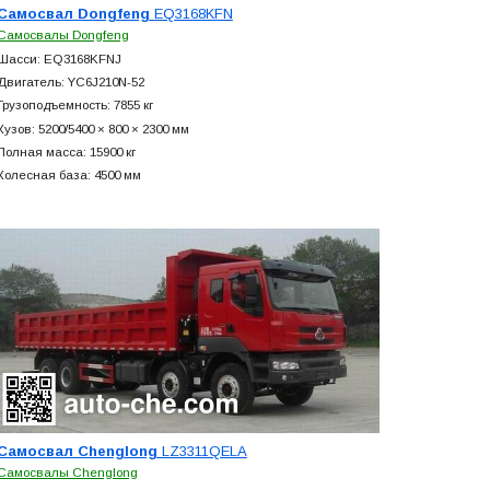
Самосвал Dongfeng
EQ3168KFN
Самосвалы Dongfeng
Шасси: EQ3168KFNJ
Двигатель: YC6J210N-52
Грузоподъемность: 7855 кг
Кузов: 5200/5400 × 800 × 2300 мм
Полная масса: 15900 кг
Колесная база: 4500 мм
Самосвал Chenglong
LZ3311QELA
Самосвалы Chenglong