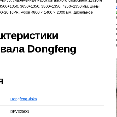
0-33, снаряженная масса китайского самосвала 11910 кг,
 3500+1350, 3650+1350, 3800+1350, 4250+1350 мм, шины
00-20 16PR, кузов 4800 × 1400 × 2300 мм, дизельное
актеристики
свала Dongfeng
я
Dongfeng Jinka
DFV3250G