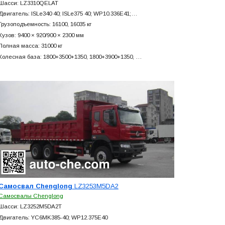
Шасси: LZ3310QELAT
Двигатель: ISLe340 40; ISLe375 40; WP10.336E41;…
Грузоподъемность: 16100, 16035 кг
Кузов: 9400 × 920/900 × 2300 мм
Полная масса: 31000 кг
Колесная база: 1800+
3500+
1350, 1800+
3900+
1350, …
Самосвал Chenglong
LZ3253M5DA2
Самосвалы Chenglong
Шасси: LZ3252M5DA2T
Двигатель: YC6MK385-40; WP12.375E40