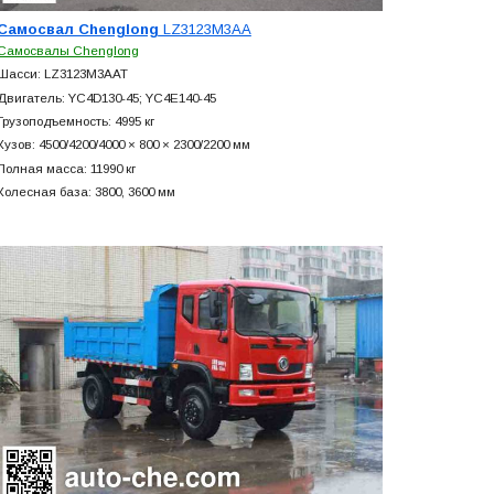
Самосвал Chenglong
LZ3123M3AA
Самосвалы Chenglong
Шасси: LZ3123M3AAT
Двигатель: YC4D130-45; YC4E140-45
Грузоподъемность: 4995 кг
Кузов: 4500/4200/4000 × 800 × 2300/2200 мм
Полная масса: 11990 кг
Колесная база: 3800, 3600 мм