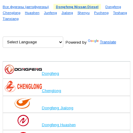
Все фургоны (автофургоны)
Dongfeng Nissan Diesel
Dongfeng
Chenglong
Huashen
Junfeng
Jialong
Shenyu
Pucheng
Teshang
Tianxiang
Powered by
Translate
Dongfeng
Chenglong
Dongfeng Jialong
Dongfeng Huashen