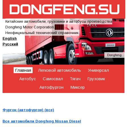
Китайские автомобили, грузовики и автобусы производства
Dongfeng Motor Corporation.
Неофициальный технический справочник.
English
Русский
Dongfeng
Главная
Легковой автомобиль
Универсал
Автобус
Самосвал
Тягач
Грузовик
Автофургон
Миксер
Фургон (автофургон) (все)
Все автомобили
Dongfeng Nissan Diesel