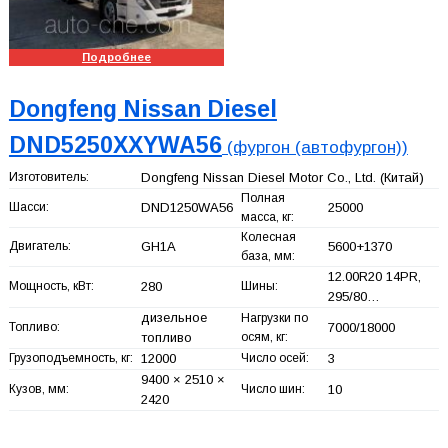
Подробнее
Dongfeng Nissan Diesel
DND5250XXYWA56
(фургон (автофургон))
Изготовитель:
Dongfeng Nissan Diesel Motor Co., Ltd.
(Китай)
Полная
Шасси:
DND1250WA56
25000
масса, кг:
Колесная
Двигатель:
GH1A
5600+
1370
база, мм:
12.00R20 14PR,
Мощность, кВт:
280
Шины:
295/80…
дизельное
Нагрузки по
Топливо:
7000/18000
топливо
осям, кг:
Грузоподъемность, кг:
12000
Число осей:
3
9400 × 2510 ×
Кузов, мм:
Число шин:
10
2420