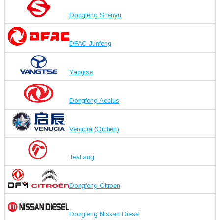
Dongfeng Shenyu
DFAC Junfeng
Yangtse
Dongfeng Aeolus
Venucia (Qichen)
Teshang
Dongfeng Citroen
Dongfeng Nissan Diesel