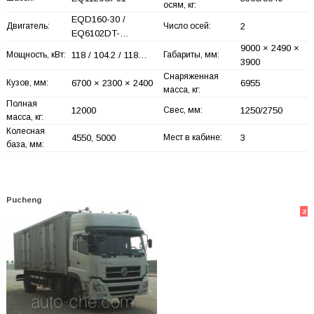
осям, кг:
EQD160-30 /
Двигатель:
Число осей:
2
EQ6102DT-…
9000 × 2490 ×
Мощность, кВт:
118 / 104.2 / 118…
Габариты, мм:
3900
Снаряженная
Кузов, мм:
6700 × 2300 × 2400
6955
масса, кг:
Полная
12000
Свес, мм:
1250/2750
масса, кг:
Колесная
4550, 5000
Мест в кабине:
3
база, мм:
Pucheng
2