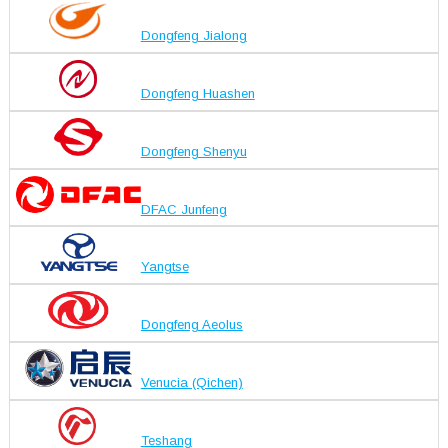
Dongfeng Jialong
Dongfeng Huashen
Dongfeng Shenyu
DFAC Junfeng
Yangtse
Dongfeng Aeolus
Venucia (Qichen)
Teshang