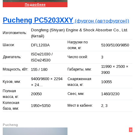
Подробнее
Pucheng PC5203XXY
(фургон (автофургон))
Dongfeng (Shiyan) Engine & Shock Absorber Co., Ltd.
Изготовитель:
(Китай)
Нагрузки по
Шасси:
DFL1203A
5100/5100/9850
осям, кг:
ISDe21030 /
Двигатель:
Число осей:
3
ISDe24530
11990 × 2500 ×
Мощность, кВт:
155 / 180
Габариты, мм:
3900
9400/9600 × 2294
Снаряженная
Кузов, мм:
10055
× 24…
масса, кг:
Полная
20050
Свес, мм:
1460/3230
масса, кг:
Колесная
1950+
5350
Мест в кабине:
2, 3
база, мм:
Pucheng
3