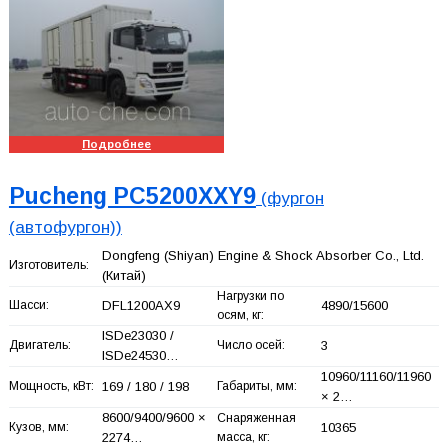
Подробнее
Pucheng PC5200XXY9
(фургон
(автофургон))
Dongfeng (Shiyan) Engine & Shock Absorber Co., Ltd.
Изготовитель:
(Китай)
Нагрузки по
Шасси:
DFL1200AX9
4890/15600
осям, кг:
ISDe23030 /
Двигатель:
Число осей:
3
ISDe24530…
10960/11160/11960
Мощность, кВт:
169 / 180 / 198
Габариты, мм:
× 2…
8600/9400/9600 ×
Снаряженная
Кузов, мм:
10365
2274…
масса, кг: