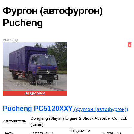
Фургон (автофургон)
Pucheng
Pucheng
1
Подробнее
Pucheng PC5120XXY
(фургон (автофургон))
Dongfeng (Shiyan) Engine & Shock Absorber Co., Ltd.
Изготовитель:
(Китай)
Нагрузки по
Шасси:
EQ1120GFJ1
3360/8640