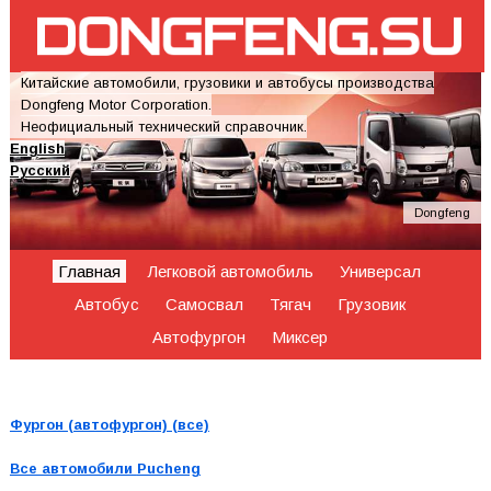
Китайские автомобили, грузовики и автобусы производства
Dongfeng Motor Corporation.
Неофициальный технический справочник.
English
Русский
Dongfeng
Главная
Легковой автомобиль
Универсал
Автобус
Самосвал
Тягач
Грузовик
Автофургон
Миксер
Фургон (автофургон) (все)
Все автомобили
Pucheng