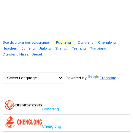
Все фургоны (автофургоны)
Pucheng
Dongfeng
Chenglong
Huashen
Junfeng
Jialong
Shenyu
Teshang
Tianxiang
Dongfeng Nissan Diesel
Powered by
Translate
Dongfeng
Chenglong