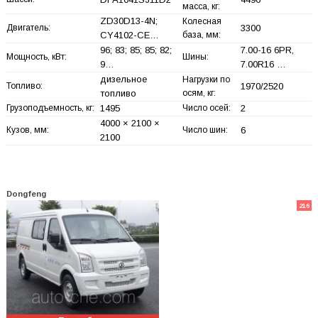
масса, кг:
ZD30D13-4N;
Колесная
Двигатель:
3300
CY4102-CE…
база, мм:
96; 83; 85; 85; 82;
7.00-16 6PR,
Мощность, кВт:
Шины:
9…
7.00R16 …
дизельное
Нагрузки по
Топливо:
1970/2520
топливо
осям, кг:
Грузоподъемность, кг:
1495
Число осей:
2
4000 × 2100 ×
Кузов, мм:
Число шин:
6
2100
Dongfeng
216