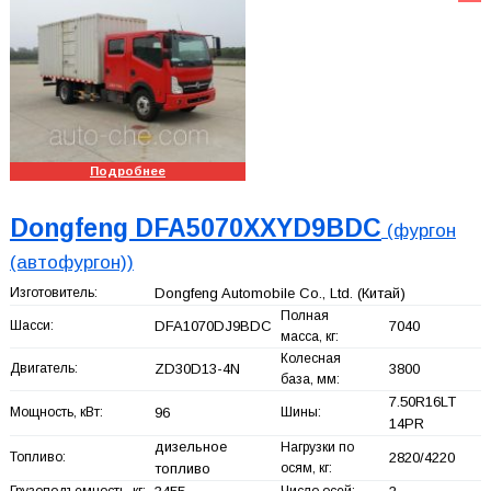
Подробнее
Dongfeng DFA5070XXYD9BDC
(фургон
(автофургон))
Изготовитель:
Dongfeng Automobile Co., Ltd.
(Китай)
Полная
Шасси:
DFA1070DJ9BDC
7040
масса, кг:
Колесная
Двигатель:
ZD30D13-4N
3800
база, мм:
7.50R16LT
Мощность, кВт:
96
Шины:
14PR
дизельное
Нагрузки по
Топливо:
2820/4220
топливо
осям, кг:
Грузоподъемность, кг:
Число осей: