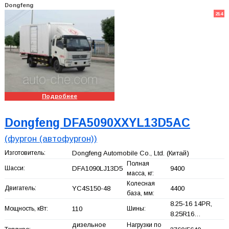
Dongfeng
214
Подробнее
Dongfeng DFA5090XXYL13D5AC
(фургон (автофургон))
Изготовитель:
Dongfeng Automobile Co., Ltd.
(Китай)
Полная
Шасси:
DFA1090LJ13D5
9400
масса, кг:
Колесная
Двигатель:
YC4S150-48
4400
база, мм:
8.25-16 14PR,
Мощность, кВт:
110
Шины:
8.25R16…
дизельное
Нагрузки по