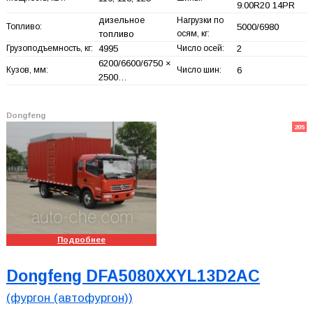
9.00R20 14PR
дизельное
Нагрузки по
Топливо:
5000/6980
топливо
осям, кг:
Грузоподъемность, кг:
4995
Число осей:
2
6200/6600/6750 ×
Кузов, мм:
Число шин:
6
2500…
Dongfeng
205
Подробнее
Dongfeng DFA5080XXYL13D2AC
(фургон (автофургон))