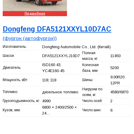
Подробнее
Dongfeng DFA5121XXYL10D7AC
(фургон (автофургон))
Изготовитель:
Dongfeng Automobile Co., Ltd.
(Китай)
Полная
Шасси:
DFA5121XXYLJ10D7
11450
масса, кг:
ISD160 43;
Колесная
Двигатель:
5200
YC4E160-45
база, мм:
9.00R20
Мощность, кВт:
118; 118
Шины:
12PR
Нагрузки по
Топливо:
дизельное топливо
4580/6870
осям, кг:
Грузоподъемность, кг:
4990
Число осей:
2
6800 × 2400/2500 ×
Кузов, мм:
Число шин:
6
24…