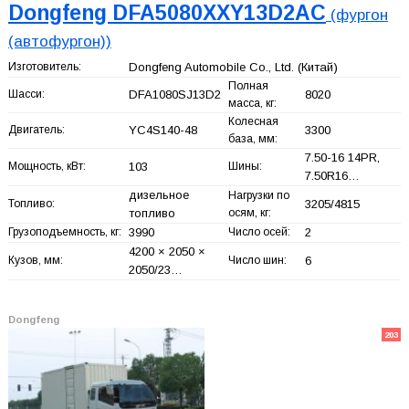
Dongfeng DFA5080XXY13D2AC
(фургон
(автофургон))
Изготовитель:
Dongfeng Automobile Co., Ltd.
(Китай)
Полная
Шасси:
DFA1080SJ13D2
8020
масса, кг:
Колесная
Двигатель:
YC4S140-48
3300
база, мм:
7.50-16 14PR,
Мощность, кВт:
103
Шины:
7.50R16…
дизельное
Нагрузки по
Топливо:
3205/4815
топливо
осям, кг:
Грузоподъемность, кг:
3990
Число осей:
2
4200 × 2050 ×
Кузов, мм:
Число шин:
6
2050/23…
Dongfeng
203