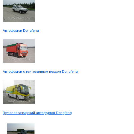
Автофургон Dongfeng
Автофургон с тентованным верхом Dongfeng
Грузопассажирский автофургон Dongfeng