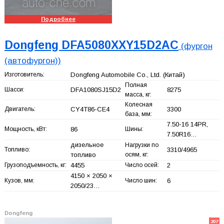
Подробнее
Dongfeng DFA5080XXY15D2AC
(фургон
(автофургон))
Изготовитель:
Dongfeng Automobile Co., Ltd.
(Китай)
Полная
Шасси:
DFA1080SJ15D2
8275
масса, кг:
Колесная
Двигатель:
CY4T86-CE4
3300
база, мм:
7.50-16 14PR,
Мощность, кВт:
86
Шины:
7.50R16…
дизельное
Нагрузки по
Топливо:
3310/4965
топливо
осям, кг:
Грузоподъемность, кг:
4455
Число осей:
2
4150 × 2050 ×
Кузов, мм:
Число шин:
6
2050/23…
Dongfeng
207