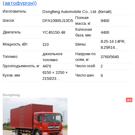
(автофургон))
Изготовитель:
Dongfeng Automobile Co., Ltd.
(Китай)
Полная
Шасси:
DFA1090SJ13D5
9400
масса, кг:
Колесная
Двигатель:
YC4S150-48
4400
база, мм:
8.25-16 14PR,
Мощность, кВт:
110
Шины:
8.25R16…
дизельное
Нагрузки по
Топливо:
3760/5640
топливо
осям, кг:
Грузоподъемность, кг:
4470
Число осей:
2
6150 × 2250 ×
Кузов, мм:
Число шин:
6
2150/23…
Dongfeng
213