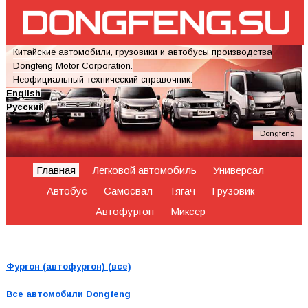
Китайские автомобили, грузовики и автобусы производства
Dongfeng Motor Corporation.
Неофициальный технический справочник.
English
Русский
Dongfeng
Главная
Легковой автомобиль
Универсал
Автобус
Самосвал
Тягач
Грузовик
Автофургон
Миксер
Фургон (автофургон) (все)
Все автомобили
Dongfeng