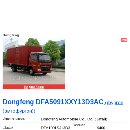
Dongfeng
208
Подробнее
Dongfeng DFA5091XXY13D3AC
(фургон
(автофургон))
Изготовитель:
Dongfeng Automobile Co., Ltd.
(Китай)
Полная
Шасси:
DFA1091SJ13D3
9400