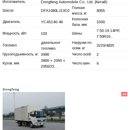
Изготовитель:
Dongfeng Automobile Co., Ltd.
(Китай)
Полная
Шасси:
DFA1080LJ13D2
8055
масса, кг:
Колесная
Двигатель:
YC4S140-48
3300
база, мм:
7.50-16 14PR,
Мощность, кВт:
103
Шины:
7.50R16…
дизельное
Нагрузки по
Топливо:
3220/4835
топливо
осям, кг:
Грузоподъемность, кг:
3990
Число осей:
2
3800 × 2050 ×
Кузов, мм:
Число шин:
6
2050/23…
Dongfeng
206