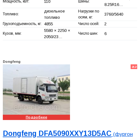
Мощность, кВт:
110
Шины:
8.25R16…
дизельное
Нагрузки по
Топливо:
3760/5640
топливо
осям, кг:
Грузоподъемность, кг:
4855
Число осей:
2
5580 × 2250 ×
Кузов, мм:
Число шин:
6
2050/23…
Dongfeng
212
Подробнее
Dongfeng DFA5090XXY13D5AC
(фургон