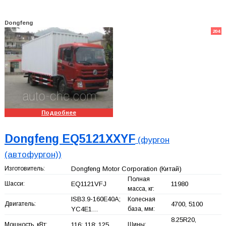
Dongfeng
204
Подробнее
Dongfeng EQ5121XXYF
(фургон
(автофургон))
Изготовитель:
Dongfeng Motor Corporation
(Китай)
Полная
Шасси:
EQ1121VFJ
11980
масса, кг:
ISB3.9-160E40A;
Колесная
Двигатель:
4700, 5100
YC4E1…
база, мм:
8.25R20,
Мощность, кВт:
116; 118; 125
Шины: