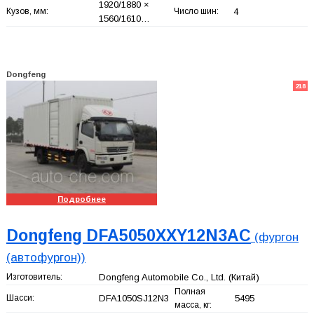
1920/1880 ×
Кузов, мм:
Число шин:
4
1560/1610…
Dongfeng
218
Подробнее
Dongfeng DFA5050XXY12N3AC
(фургон
(автофургон))
Изготовитель:
Dongfeng Automobile Co., Ltd.
(Китай)
Полная
Шасси:
DFA1050SJ12N3
5495
масса, кг: