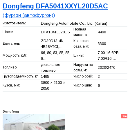
Dongfeng DFA5041XXYL20D5AC
(фургон (автофургон))
Изготовитель:
Dongfeng Automobile Co., Ltd.
(Китай)
Полная
Шасси:
DFA1041LJ20D5
4490
масса, кг:
ZD30D13-4N;
Колесная
Двигатель:
3300
4B28ATCI;…
база, мм:
96; 80; 83; 85; 85;
7.00-16 6PR,
Мощность, кВт:
Шины:
8…
7.00R16 …
дизельное
Нагрузки по
Топливо:
2020/2470
топливо
осям, кг:
Грузоподъемность, кг:
1495
Число осей:
2
3800 × 2100 ×
Кузов, мм:
Число шин:
6
2050
Dongfeng
210