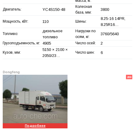
масса, кг:
Колесная
Двигатель:
YC4S150-48
3800
база, мм:
8.25-16 14PR,
Мощность, кВт:
110
Шины:
8.25R16…
дизельное
Нагрузки по
Топливо:
3760/5640
топливо
осям, кг:
Грузоподъемность, кг:
4905
Число осей:
2
5150 × 2100 ×
Кузов, мм:
Число шин:
6
2050/23…
Dongfeng
209
Подробнее