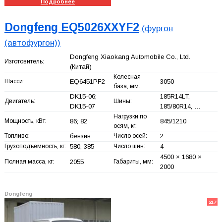
Подробнее
Dongfeng EQ5026XXYF2
(фургон
(автофургон))
Dongfeng Xiaokang Automobile Co., Ltd.
Изготовитель:
(Китай)
Колесная
Шасси:
EQ6451PF2
3050
база, мм:
DK15-06;
185R14LT,
Двигатель:
Шины:
DK15-07
185/80R14, …
Нагрузки по
Мощность, кВт:
86; 82
845/1210
осям, кг:
Топливо:
бензин
Число осей:
2
Грузоподъемность, кг:
580, 385
Число шин:
4
4500 × 1680 ×
Полная масса, кг:
2055
Габариты, мм:
2000
Dongfeng
217