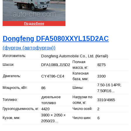
Подробнее
Dongfeng DFA5080XXYL15D2AC
(фургон (автофургон))
Изготовитель:
Dongfeng Automobile Co., Ltd.
(Китай)
Полная
Шасси:
DFA1080LJ15D2
8275
масса, кг:
Колесная
Двигатель:
CY4T86-CE4
3300
база, мм:
7.50-16 14PR,
Мощность, кВт:
86
Шины:
7.50R16…
дизельное
Нагрузки по
Топливо:
3310/4965
топливо
осям, кг:
Грузоподъемность, кг:
4420
Число осей:
2
3800 × 2050 ×
Кузов, мм:
Число шин:
6
2050/23…