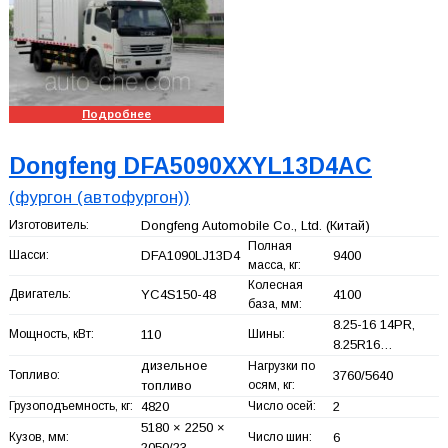
Подробнее
Dongfeng DFA5090XXYL13D4AC
(фургон (автофургон))
Изготовитель:
Dongfeng Automobile Co., Ltd.
(Китай)
Полная
Шасси:
DFA1090LJ13D4
9400
масса, кг:
Колесная
Двигатель:
YC4S150-48
4100
база, мм:
8.25-16 14PR,
Мощность, кВт:
110
Шины:
8.25R16…
дизельное
Нагрузки по
Топливо:
3760/5640
топливо
осям, кг:
Грузоподъемность, кг:
4820
Число осей:
2
5180 × 2250 ×
Кузов, мм:
Число шин:
6
2050/23…