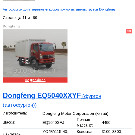
Автофургон для перевозки коррозионно-активных грузов Dongfeng
Страница 11 из 99
Dongfeng
201
Подробнее
Dongfeng EQ5040XXYF
(фургон
(автофургон))
Изготовитель:
Dongfeng Motor Corporation
(Китай)
Полная
Шасси:
EQ1040GFJ
4490
масса, кг:
YC4FA115-40;
3100, 3300,
Колесная
Двигатель: