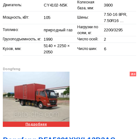
Колесная
Двигатель:
CY4102-N5K
3800
база, мм:
7.50-16 8PR,
Мощность, кВт:
105
Шины:
7.50R16 …
Нагрузки по
Топливо:
природный газ
2200/3295
осям, кг:
Грузоподъемность, кг:
1990
Число осей:
2
5140 × 2250 ×
Кузов, мм:
Число шин:
6
2050
Dongfeng
219
Подробнее