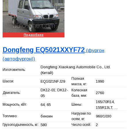
Подробнее
Dongfeng EQ5021XXYF72
(фургон
(автофургон))
Dongfeng Xiaokang Automobile Co., Ltd.
Изготовитель:
(Китай)
Полная
Шасси:
EQ1021NFJ29
1990
масса, кг:
DK12-01; DK12-
Колесная
Двигатель:
2760
05
база, мм:
165/70R14,
Мощность, кВт:
64; 65
Шины:
155R13LT, …
Нагрузки по
Топливо:
бензин
960/1030
осям, кг:
Грузоподъемность, кг:
580
Число осей:
2