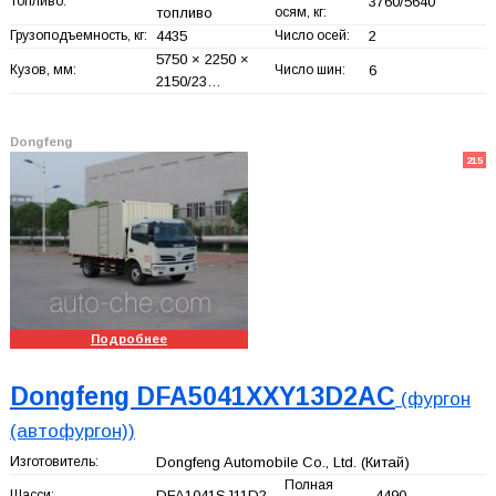
Топливо:
3760/5640
топливо
осям, кг:
Грузоподъемность, кг:
4435
Число осей:
2
5750 × 2250 ×
Кузов, мм:
Число шин:
6
2150/23…
Dongfeng
215
Подробнее
Dongfeng DFA5041XXY13D2AC
(фургон
(автофургон))
Изготовитель:
Dongfeng Automobile Co., Ltd.
(Китай)
Полная
Шасси:
DFA1041SJ11D2
4490