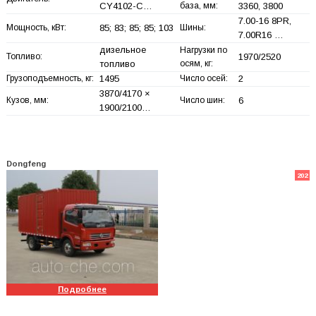
CY4102-C…
база, мм:
3360, 3800
7.00-16 8PR,
Мощность, кВт:
85; 83; 85; 85; 103
Шины:
7.00R16 …
дизельное
Нагрузки по
Топливо:
1970/2520
топливо
осям, кг:
Грузоподъемность, кг:
1495
Число осей:
2
3870/4170 ×
Кузов, мм:
Число шин:
6
1900/2100…
Dongfeng
202
Подробнее